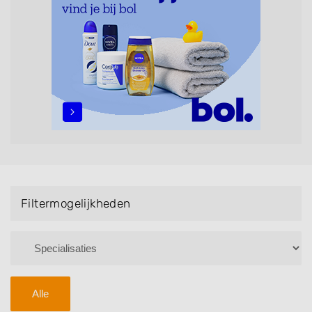
Bruidsnagels en Handmassage. U kunt de
zoekresultaten filteren met behulp van de
specialisatie filter en u vindt zoekresultaten in iedere
wijk (noord, oost, zuid, west en het centrum) van
Abbenbroek.
Filtermogelijkheden
Alle