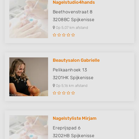
Nagelstudio4hands
Beethovenstraat 8
3208BC
Spijkenisse
Op 5,07 km afstand
Beautysalon Gabrielle
Pelikaanhoek 13
3201HK
Spijkenisse
Op 5,16 km afstand
Nagelstyliste Mirjam
Ereprijspad 6
3202HB
Spijkenisse