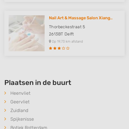
Nail Art & Massage Salon Xiang..
Thorbeckestraat 5
2613BT
Delft
Op 19,73 km afstand
Plaatsen in de buurt
Heenvliet
Geervliet
Zuidland
Spijkenisse
Botlek Rotterdam