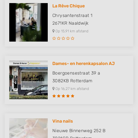
Identify devices based on information
actively requested
La Rêve Chique
Chrysantenstraat 1
Non-IAB processing purposes:
2671KR
Naaldwijk
Necessary
Op 15,91 km afstand
Performance
Functional
Advertising
Dames- en herenkapsalon AJ
Boergoensestraat 39 a
3082KB
Rotterdam
Op 16,27 km afstand
Vina nails
Nieuwe Binnenweg 252 B