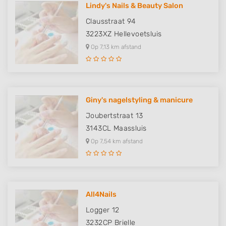
Lindy's Nails & Beauty Salon
Clausstraat 94
3223XZ
Hellevoetsluis
Op 7,13 km afstand
Giny's nagelstyling & manicure
Joubertstraat 13
3143CL
Maassluis
Op 7,54 km afstand
All4Nails
Logger 12
3232CP
Brielle