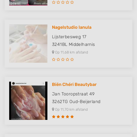
Nagelstudio lanula
Lijsterbesweg 17
3241BL
Middelharnis
Op 11,68 km afstand
Biën Chéri Beautybar
Jan Tooropstraat 49
3262TG
Oud-Beijerland
Op 11,70 km afstand