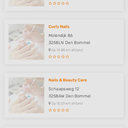
Use profiles to select personalised
advertising
Create profiles to personalise content
Curly Nails
Use profiles to select personalised content
Molendijk 86
Measure advertising performance
3258LN
Den Bommel
Op 14,88 km afstand
Measure content performance
Understand audiences through statistics
or combinations of data from different
sources
Nails & Beauty Care
Develop and improve services
Schaapsweg 12
3258AW
Den Bommel
Use limited data to select content
Op 15,03 km afstand
IAB Special Features:
Use precise geolocation data