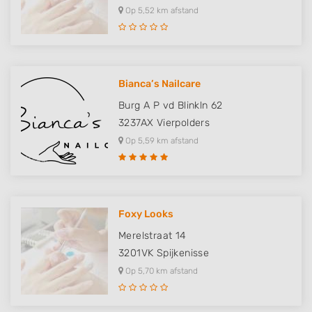
Op 5,52 km afstand
Bianca’s Nailcare
Burg A P vd Blinkln 62
3237AX
Vierpolders
Op 5,59 km afstand
Foxy Looks
Merelstraat 14
3201VK
Spijkenisse
Op 5,70 km afstand