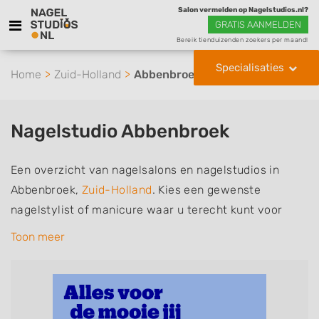
Salon vermelden op Nagelstudios.nl?
GRATIS AANMELDEN
Bereik tienduizenden zoekers per maand!
Specialisaties
Home
Zuid-Holland
Abbenbroek
Nagelstudio Abbenbroek
Een overzicht van nagelsalons en nagelstudios in
Abbenbroek,
Zuid-Holland
. Kies een gewenste
nagelstylist of manicure waar u terecht kunt voor
handverzorging, nagelverzorging en soms ook
Toon meer
voetverzorging. De nagelstylisten hebben mogelijk
een van de volgende specialisaties of aantekeningen:
Manicure, Pedicure, French Manicure, Acrylnagels,
Gelnagels, Nailart, Parrafinebehandeling, 3D Nailart,