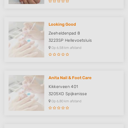
Looking Good
Zeeheldenpad 8
3223SP
Hellevoetsluis
Op 6,58 km afstand
Anita Nail & Foot Care
Kikkerveen 401
3205XD
Spijkenisse
Op 6,80 km afstand