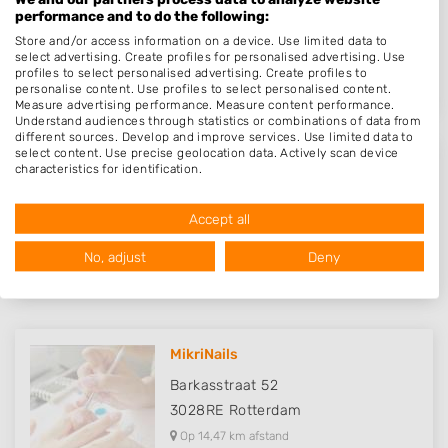
De Akkers 52
performance and to do the following:
3124AD
Schiedam
Store and/or access information on a device. Use limited data to
select advertising. Create profiles for personalised advertising. Use
Op 13,82 km afstand
profiles to select personalised advertising. Create profiles to
personalise content. Use profiles to select personalised content.
Measure advertising performance. Measure content performance.
Understand audiences through statistics or combinations of data from
different sources. Develop and improve services. Use limited data to
select content. Use precise geolocation data. Actively scan device
Lumi Lounge
characteristics for identification.
Data may be shared outside of the European Union and send to the
Kralingseweg 15
USA.
Accept all
3247LA
Dirksland
Your consent and the cookie policy applies solely to this website/app.
View Partner List (1016 IAB Vendors)
Op 14,35 km afstand
No, adjust
Deny
We use your data for the following purposes:
IAB processing purposes:
Store and/or access information on a device
MikriNails
Use limited data to select advertising
Barkasstraat 52
3028RE
Rotterdam
Create profiles for personalised advertising
Op 14,47 km afstand