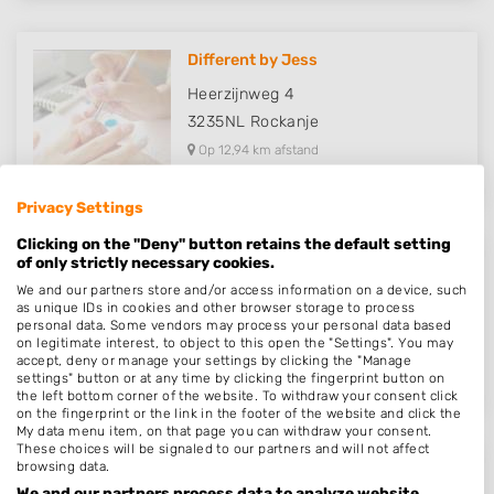
Different by Jess
Heerzijnweg 4
3235NL
Rockanje
Op 12,94 km afstand
Privacy Settings
Clicking on the "Deny" button retains the default setting
of only strictly necessary cookies.
Très Chic Nailstudio
We and our partners store and/or access information on a device, such
Poortlaan 6
as unique IDs in cookies and other browser storage to process
personal data. Some vendors may process your personal data based
3261PB
Oud-Beijerland
on legitimate interest, to object to this open the "Settings". You may
Op 13,68 km afstand
accept, deny or manage your settings by clicking the "Manage
settings" button or at any time by clicking the fingerprint button on
the left bottom corner of the website. To withdraw your consent click
on the fingerprint or the link in the footer of the website and click the
My data menu item, on that page you can withdraw your consent.
These choices will be signaled to our partners and will not affect
browsing data.
Isolde Nails
We and our partners process data to analyze website