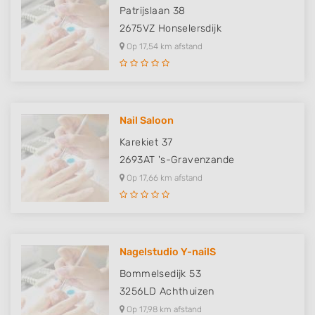
Patrijslaan 38
2675VZ
Honselersdijk
Op 17,54 km afstand
Nail Saloon
Karekiet 37
2693AT
's-Gravenzande
Op 17,66 km afstand
Nagelstudio Y-nailS
Bommelsedijk 53
3256LD
Achthuizen
Op 17,98 km afstand