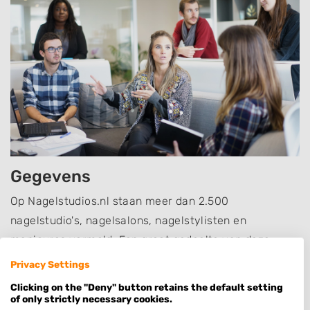
Gegevens
Op Nagelstudios.nl staan meer dan 2.500
nagelstudio's, nagelsalons, nagelstylisten en
manicures vermeld. Een groot gedeelte van deze
(ambulante) nagelstylisten vermeldt niet alleen NAW-
Privacy Settings
en contactgegevens, maar ook openingstijden,
Clicking on the "Deny" button retains the default setting
aantekening en specialisaties, een website en Social
of only strictly necessary cookies.