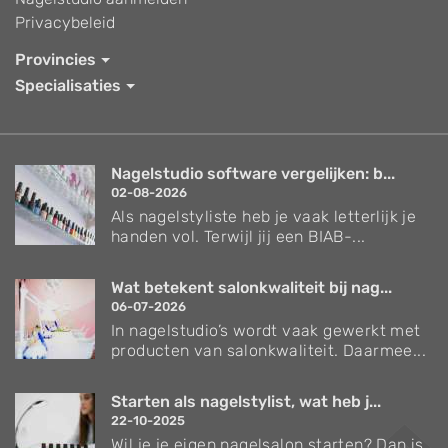
sources
Privacybeleid
Develop and improve services
Provincies
Specialisaties
Use limited data to select content
IAB Special Features:
Use precise geolocation data
Nagelstudio software vergelijken: b...
02-08-2026
Identify devices based on information
actively requested
Als nagelstyliste heb je vaak letterlijk je
handen vol. Terwijl jij een BIAB-...
Non-IAB processing purposes:
Necessary
Wat betekent salonkwaliteit bij nag...
06-07-2026
Performance
In nagelstudio’s wordt vaak gewerkt met
producten van salonkwaliteit. Daarmee...
Functional
Advertising
Starten als nagelstylist, wat heb j...
22-10-2025
Wil je je eigen nagelsalon starten? Dan is