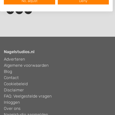
No, adjust
Deny
We use your data for the following purposes:
IAB processing purposes:
Store and/or access information on a device
Use limited data to select advertising
Create profiles for personalised advertising
Use profiles to select personalised
Nagelstudios.nl
advertising
Adverteren
Algemene voorwaarden
Create profiles to personalise content
Blog
Use profiles to select personalised content
Contact
Cookiebeleid
Measure advertising performance
Disclaimer
FAQ: Veelgestelde vragen
Measure content performance
Inloggen
Over ons
Understand audiences through statistics
or combinations of data from different
Nagelstudio aanmelden