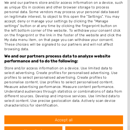
Media accounts. De gegevens op de website worden
We and our partners store and/or access information on a device, such
as unique IDs in cookies and other browser storage to process
door de nagelstylisten zoveel mogelijk up-to-date.
personal data. Some vendors may process your personal data based
on legitimate interest, to object to this open the "Settings". You may
accept, deny or manage your settings by clicking the "Manage
Bezoekers
settings" button or at any time by clicking the fingerprint button on
the left bottom corner of the website. To withdraw your consent click
Nagelstudios.nl is een druk bezochte website die
on the fingerprint or the link in the footer of the website and click the
My data menu item, on that page you can withdraw your consent.
maandelijks wordt bezocht door duizenden bezoekers.
These choices will be signaled to our partners and will not affect
browsing data.
Reviews en beoordelingen
We and our partners process data to analyze website
performance and to do the following:
Sinds juli 2018 is het mogelijk om een beoordeling
Store and/or access information on a device. Use limited data to
achter te laten. Zowel andere bezoekers als
select advertising. Create profiles for personalised advertising. Use
profiles to select personalised advertising. Create profiles to
nagelsalon eigenaren zijn gebaat bij een (positieve of
personalise content. Use profiles to select personalised content.
Measure advertising performance. Measure content performance.
negatieve) review. Postieve reviews dragen bij aan de
Understand audiences through statistics or combinations of data from
different sources. Develop and improve services. Use limited data to
goede naam van een nagelsalon, maar ook een
select content. Use precise geolocation data. Actively scan device
negatieve review kan er voor zorgen dat
characteristics for identification.
Data may be shared outside of the European Union and send to the
nagelstylisten in de toekomst beter opereren.
USA.
Accept all
Your consent and the cookie policy applies solely to this website/app.
View Partner List (1016 IAB Vendors)