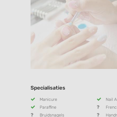
Specialisaties
Manicure
Nail A
Paraffine
Frenc
Bruidsnagels
Hand