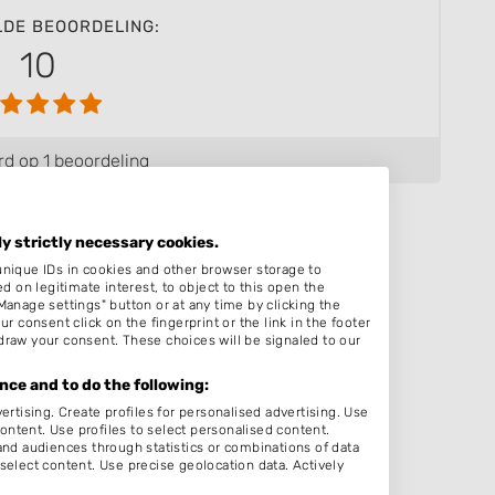
LDE BEOORDELING:
10
d op 1 beoordeling
ly strictly necessary cookies.
unique IDs in cookies and other browser storage to
on legitimate interest, to object to this open the
Manage settings" button or at any time by clicking the
r consent click on the fingerprint or the link in the footer
draw your consent. These choices will be signaled to our
ce and to do the following:
ertising. Create profiles for personalised advertising. Use
content. Use profiles to select personalised content.
d audiences through statistics or combinations of data
hengelo
select content. Use precise geolocation data. Actively