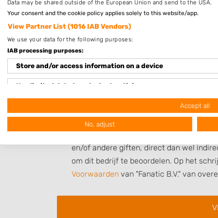
Uw beoordeling:
Data may be shared outside of the European Union and send to the USA.
Your consent and the cookie policy applies solely to this website/app.
View Partner List (1016 IAB Vendors)
We use your data for the following purposes:
IAB processing purposes:
Store and/or access information on a device
Use limited data to select advertising
Create profiles for personalised advertising
Accept all
No, adjust
Use profiles to select personalised advertising
Hierbij bevestig ik dat de review is geba
Create profiles to personalise content
en/of andere giften, direct dan wel indi
om dit bedrijf te beoordelen. Op het schr
Use profiles to select personalised content
Voorwaarden
van "Fanatic B.V." van over
Measure advertising performance
Measure content performance