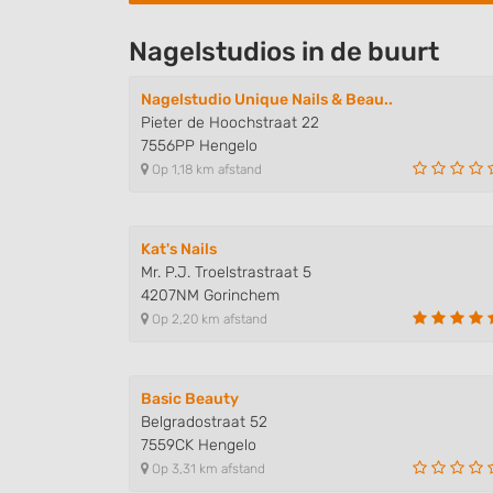
Understand audiences through statistics or combinations of
sources
Nagelstudios in de buurt
Develop and improve services
Nagelstudio Unique Nails & Beau..
Pieter de Hoochstraat 22
Use limited data to select content
7556PP Hengelo
IAB Special Features:
Op 1,18 km afstand
Use precise geolocation data
Identify devices based on information actively requested
Kat's Nails
Mr. P.J. Troelstrastraat 5
Non-IAB processing purposes:
4207NM Gorinchem
Necessary
Op 2,20 km afstand
Performance
Basic Beauty
Functional
Belgradostraat 52
7559CK Hengelo
Advertising
Op 3,31 km afstand