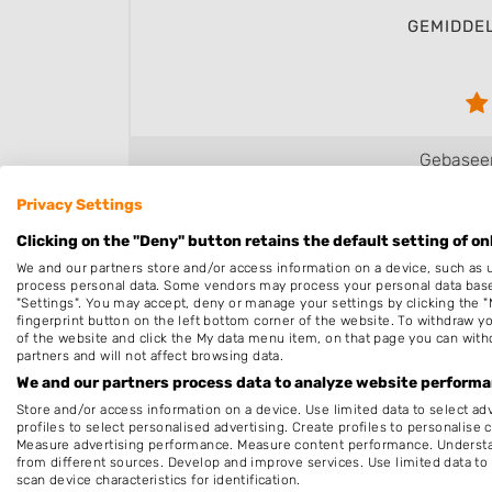
GEMIDDE
Gebaseer
Privacy Settings
Clicking on the "Deny" button retains the default setting of on
Georgina
We and our partners store and/or access information on a device, such as 
12-01-2020, 11:35
process personal data. Some vendors may process your personal data based 
"Settings". You may accept, deny or manage your settings by clicking the "
Super Service, nagels & prijs!
fingerprint button on the left bottom corner of the website. To withdraw you
of the website and click the My data menu item, on that page you can with
tot gauw!
partners and will not affect browsing data.
xxx Georgina
We and our partners process data to analyze website performan
Store and/or access information on a device. Use limited data to select adv
profiles to select personalised advertising. Create profiles to personalise 
Measure advertising performance. Measure content performance. Understan
Beoordeel Unique nails & beauty 
from different sources. Develop and improve services. Use limited data to 
scan device characteristics for identification.