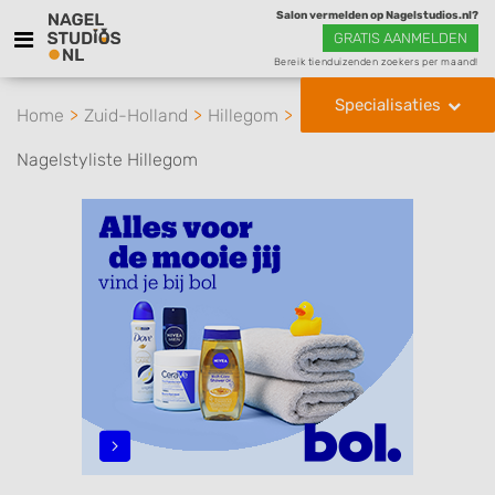
Salon vermelden op Nagelstudios.nl?
GRATIS AANMELDEN
Bereik tienduizenden zoekers per maand!
Specialisaties
Home
Zuid-Holland
Hillegom
Nagelstyliste Hillegom