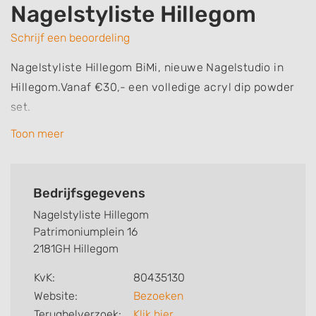
Nagelstyliste Hillegom
Schrijf een beoordeling
Nagelstyliste Hillegom BiMi, nieuwe Nagelstudio in
Hillegom.Vanaf €30,- een volledige acryl dip powder
set.
Toon meer
DE NAGELSTYLISTE VAN HILLEGOM MET DIP POWDER,
WAT IS DIP POWDER?
Bedrijfsgegevens
Dip powder bestaat uit fijne losse poeder, er zijn heel
Nagelstyliste Hillegom
veel verschillende kleuren verkrijgbaar, waardoor je
Patrimoniumplein 16
eindeloos met kleuren kan combineren.
2181GH Hillegom
KvK:
80435130
Een heel groot voordeel van dip powder is, is dat het
Website:
Bezoeken
minder schadelijk is voor u nagels.
Terugbelverzoek:
Klik hier