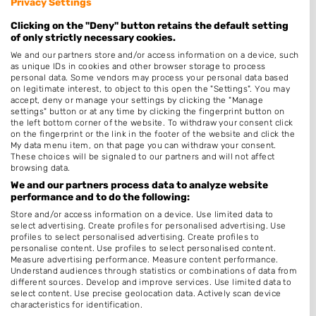
Privacy Settings
Profi-Nails
Clicking on the "Deny" button retains the default setting
Graaf Albrechtlaan 18
of only strictly necessary cookies.
2114DK Vogelenzang
We and our partners store and/or access information on a device, such
Op 1,60 km afstand
as unique IDs in cookies and other browser storage to process
personal data. Some vendors may process your personal data based
on legitimate interest, to object to this open the "Settings". You may
accept, deny or manage your settings by clicking the "Manage
settings" button or at any time by clicking the fingerprint button on
BY Mandy
the left bottom corner of the website. To withdraw your consent click
Trekkerstraat 3
on the fingerprint or the link in the footer of the website and click the
2151BM Nieuw-Vennep
My data menu item, on that page you can withdraw your consent.
These choices will be signaled to our partners and will not affect
Op 3,56 km afstand
browsing data.
We and our partners process data to analyze website
performance and to do the following:
Auknails
Store and/or access information on a device. Use limited data to
Vlietestein 38
select advertising. Create profiles for personalised advertising. Use
profiles to select personalised advertising. Create profiles to
2151KL Nieuw-Vennep
personalise content. Use profiles to select personalised content.
Op 3,87 km afstand
Measure advertising performance. Measure content performance.
Understand audiences through statistics or combinations of data from
different sources. Develop and improve services. Use limited data to
select content. Use precise geolocation data. Actively scan device
characteristics for identification.
Pedicure BMG en Nagelstyling
Data may be shared outside of the European Union and send to the