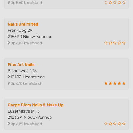
Measure content performance
Op 5,60 km afstand
Understand audiences through statistics
or combinations of data from different
sources
Nails Unlimited
Frankweg 29
Develop and improve services
2153PD Nieuw-Vennep
Op 6,03 km afstand
Use limited data to select content
IAB Special Features:
Fine Art Nails
Use precise geolocation data
Binnenweg 193
2101JJ Heemstede
Identify devices based on information
actively requested
Op 6,10 km afstand
Non-IAB processing purposes:
Necessary
Carpe Diem Nails & Make Up
Luzernestraat 15
Performance
2153GM Nieuw-Vennep
Op 6,29 km afstand
Functional