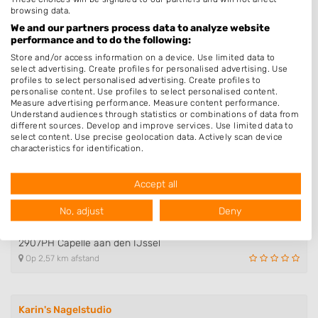
browsing data.
Turn beauty
We and our partners process data to analyze website
Lelieveld 8
performance and to do the following:
2914CD Nieuwerkerk aan den IJssel
Store and/or access information on a device. Use limited data to
Op 1,47 km afstand
select advertising. Create profiles for personalised advertising. Use
profiles to select personalised advertising. Create profiles to
personalise content. Use profiles to select personalised content.
Measure advertising performance. Measure content performance.
Understand audiences through statistics or combinations of data from
AM Nailacademy & Supplies
different sources. Develop and improve services. Use limited data to
Hoofdweg 80
select content. Use precise geolocation data. Actively scan device
2908LC Capelle aan den IJssel
characteristics for identification.
Data may be shared outside of the European Union and send to the
Op 1,75 km afstand
USA.
Accept all
Your consent and the cookie policy applies solely to this website/app.
View Partner List (1016 IAB Vendors)
No, adjust
Deny
ANROSA Nagelsalon & Opleidingen
We use your data for the following purposes:
Floris Burgwal 80
IAB processing purposes:
2907PH Capelle aan den IJssel
Op 2,57 km afstand
Store and/or access information on a device
Use limited data to select advertising
Karin's Nagelstudio