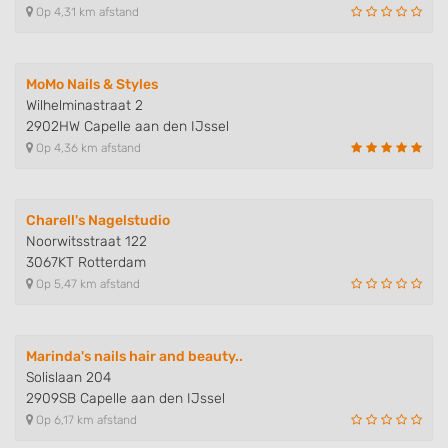
Op 4,31 km afstand
Identify devices based on information
actively requested
MoMo Nails & Styles
Non-IAB processing purposes:
Wilhelminastraat 2
Necessary
2902HW Capelle aan den IJssel
Op 4,36 km afstand
Performance
Functional
Charell's Nagelstudio
Noorwitsstraat 122
Advertising
3067KT Rotterdam
Op 5,47 km afstand
Marinda's nails hair and beauty..
Solislaan 204
2909SB Capelle aan den IJssel
Op 6,17 km afstand