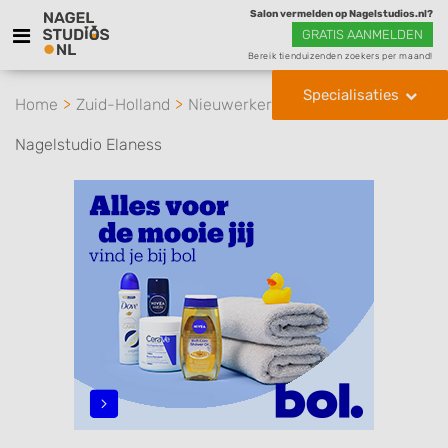
Salon vermelden op Nagelstudios.nl?
GRATIS AANMELDEN
Bereik tienduizenden zoekers per maand!
Specialisaties
Home
Zuid-Holland
Nieuwerkerk aan den IJssel
Nagelstudio Elaness