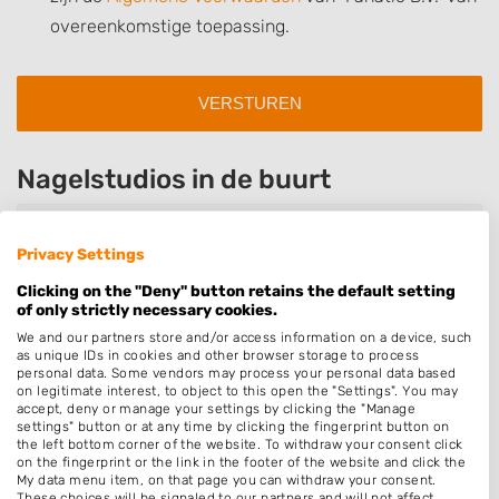
overeenkomstige toepassing.
Nagelstudios in de buurt
Nagelsrudio-Chantal
De Iep 4
Privacy Settings
2912RC Nieuwerkerk aan den IJssel
Clicking on the "Deny" button retains the default setting
Op 0,48 km afstand
of only strictly necessary cookies.
We and our partners store and/or access information on a device, such
as unique IDs in cookies and other browser storage to process
personal data. Some vendors may process your personal data based
MEREL.nagelstudio
on legitimate interest, to object to this open the "Settings". You may
Prins Mauritssingel 3
accept, deny or manage your settings by clicking the "Manage
2912BG Nieuwerkerk aan den IJssel
settings" button or at any time by clicking the fingerprint button on
the left bottom corner of the website. To withdraw your consent click
Op 0,84 km afstand
on the fingerprint or the link in the footer of the website and click the
My data menu item, on that page you can withdraw your consent.
These choices will be signaled to our partners and will not affect