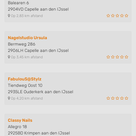
Create profiles for personalised advertising
Balearen 6
2904VD Capelle aan den IJssel
Use profiles to select personalised
Op 2,83 km afstand
advertising
Create profiles to personalise content
Nagelstudio Ursula
Use profiles to select personalised content
Bermweg 286
2906LH Capelle aan den IJssel
Measure advertising performance
Op 3,45 km afstand
Measure content performance
FabulouS@Stylz
Understand audiences through statistics
Tiendweg Oost 10
or combinations of data from different
sources
2935LE Ouderkerk aan den IJssel
Op 4,20 km afstand
Develop and improve services
Use limited data to select content
Classy Nails
Allegro 18
IAB Special Features:
2925BD Krimpen aan den IJssel
Use precise geolocation data