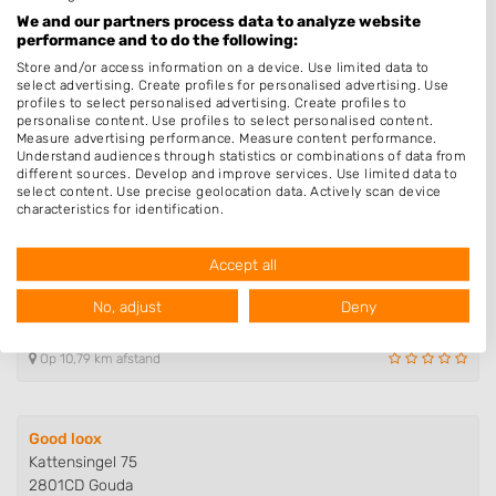
Van Staverenstraat 20
We and our partners process data to analyze website
2811TL Reeuwijk
performance and to do the following:
Op 9,93 km afstand
Store and/or access information on a device. Use limited data to
select advertising. Create profiles for personalised advertising. Use
profiles to select personalised advertising. Create profiles to
personalise content. Use profiles to select personalised content.
Nagelstudio Julia Nails
Measure advertising performance. Measure content performance.
Understand audiences through statistics or combinations of data from
Kleiwegstraat 38
different sources. Develop and improve services. Use limited data to
2801GM Gouda
select content. Use precise geolocation data. Actively scan device
Op 10,77 km afstand
characteristics for identification.
Data may be shared outside of the European Union and send to the
USA.
Accept all
Your consent and the cookie policy applies solely to this website/app.
Nagelsalon Anouk
View Partner List (1016 IAB Vendors)
No, adjust
Deny
Slapperdel 7
We use your data for the following purposes:
2801EL Gouda
IAB processing purposes:
Op 10,79 km afstand
Store and/or access information on a device
Use limited data to select advertising
Good loox
Kattensingel 75
Create profiles for personalised advertising
2801CD Gouda