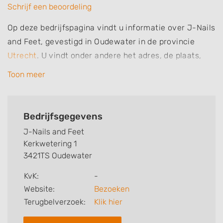
Schrijf een beoordeling
Op deze bedrijfspagina vindt u informatie over J-Nails
and Feet, gevestigd in Oudewater in de provincie
Utrecht
. U vindt onder andere het adres, de plaats,
het telefoonnummer en openingstijden. Daarnaast
Toon meer
vindt u specialisaties en aantekeningen van deze
nagelsalon, nagelstudio of nagelstylist. Zo weet u
welke behandelingen J-Nails and Feet voor u kan
Bedrijfsgegevens
verzorgen. Ten slotte kunt een beoordeling of review
J-Nails and Feet
achterlaten.
Kerkwetering 1
3421TS Oudewater
Zoekt u een andere nagelstudio? Zoek dan in
Oudewater
.
KvK:
-
Website:
Bezoeken
Terugbelverzoek:
Klik hier