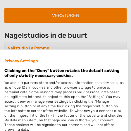
Nagelstudios in de buurt
Nailstudio La Pomme
Prins Willem-Alexanderstraat 27
3466LW Waarder
Privacy Settings
Op 4,53 km afstand
Clicking on the "Deny" button retains the default setting
of only strictly necessary cookies.
We and our partners store and/or access information on a device, such
as unique IDs in cookies and other browser storage to process
Linhsan Nagelstudio
personal data. Some vendors may process your personal data based
Molenvlietbrink 230
on legitimate interest, to object to this open the "Settings". You may
3448HS Woerden
accept, deny or manage your settings by clicking the "Manage
settings" button or at any time by clicking the fingerprint button on
Op 5,04 km afstand
the left bottom corner of the website. To withdraw your consent click
on the fingerprint or the link in the footer of the website and click the
My data menu item, on that page you can withdraw your consent.
These choices will be signaled to our partners and will not affect
Amber Nails
browsing data.