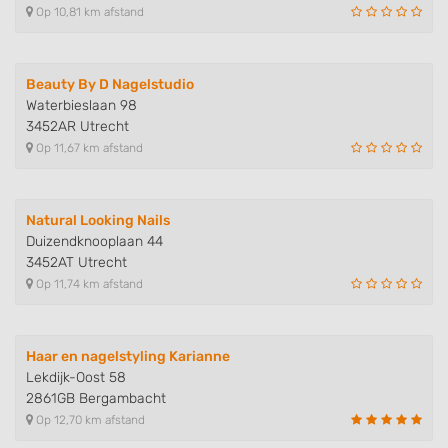
Op 10,81 km afstand
Use profiles to select personalised
advertising
Create profiles to personalise content
Beauty By D Nagelstudio
Waterbieslaan 98
Use profiles to select personalised content
3452AR Utrecht
Op 11,67 km afstand
Measure advertising performance
Measure content performance
Natural Looking Nails
Duizendknooplaan 44
Understand audiences through statistics
3452AT Utrecht
or combinations of data from different
sources
Op 11,74 km afstand
Develop and improve services
Haar en nagelstyling Karianne
Use limited data to select content
Lekdijk-Oost 58
IAB Special Features:
2861GB Bergambacht
Op 12,70 km afstand
Use precise geolocation data