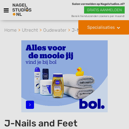
Salon vermelden op Nagelstudios.nl?
GRATIS AANMELDEN
Bereik tienduizenden zoekers per maand!
Specialisaties
Home
Utrecht
Oudewater
J-Nails and Feet
J-Nails and Feet