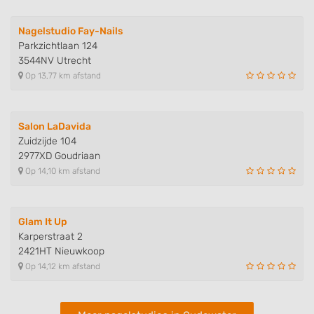
Identify devices based on information
actively requested
Nagelstudio Fay-Nails
Parkzichtlaan 124
Non-IAB processing purposes:
3544NV Utrecht
Necessary
Op 13,77 km afstand
Performance
Salon LaDavida
Functional
Zuidzijde 104
2977XD Goudriaan
Advertising
Op 14,10 km afstand
Glam It Up
Karperstraat 2
2421HT Nieuwkoop
Op 14,12 km afstand