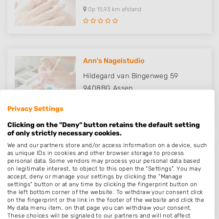
Op 15,93 km afstand
Ann's Nagelstudio
Hildegard van Bingenweg 59
9408BG
Assen
Op 15,94 km afstand
Privacy Settings
Clicking on the "Deny" button retains the default setting
of only strictly necessary cookies.
We and our partners store and/or access information on a device, such
So Chic Nail academy
as unique IDs in cookies and other browser storage to process
personal data. Some vendors may process your personal data based
De Koppel Paarden 25
on legitimate interest, to object to this open the "Settings". You may
accept, deny or manage your settings by clicking the "Manage
9363LP
Marum
settings" button or at any time by clicking the fingerprint button on
the left bottom corner of the website. To withdraw your consent click
Op 15,99 km afstand
on the fingerprint or the link in the footer of the website and click the
My data menu item, on that page you can withdraw your consent.
These choices will be signaled to our partners and will not affect