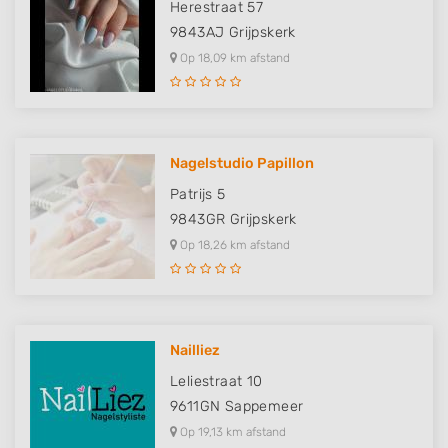
Herestraat 57
9843AJ
Grijpskerk
Use profiles to select personalised
advertising
Op 18,09 km afstand
Create profiles to personalise content
Use profiles to select personalised content
Nagelstudio Papillon
Measure advertising performance
Patrijs 5
9843GR
Grijpskerk
Measure content performance
Op 18,26 km afstand
Understand audiences through statistics
or combinations of data from different
sources
Develop and improve services
Nailliez
Use limited data to select content
Leliestraat 10
9611GN
Sappemeer
IAB Special Features:
Op 19,13 km afstand
Use precise geolocation data