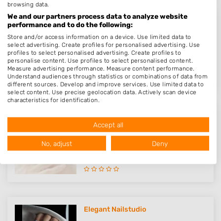
browsing data.
We and our partners process data to analyze website
performance and to do the following:
Nagelstudio Chique Assen
Store and/or access information on a device. Use limited data to
Rolderstraat 4
select advertising. Create profiles for personalised advertising. Use
9401AS
Assen
profiles to select personalised advertising. Create profiles to
personalise content. Use profiles to select personalised content.
Op 17,47 km afstand
Measure advertising performance. Measure content performance.
Understand audiences through statistics or combinations of data from
different sources. Develop and improve services. Use limited data to
select content. Use precise geolocation data. Actively scan device
characteristics for identification.
Data may be shared outside of the European Union and send to the
USA.
studio 26
Accept all
Your consent and the cookie policy applies solely to this website/app.
Kerkstraat 26
View Partner List (1016 IAB Vendors)
No, adjust
Deny
9401GW
Assen
We use your data for the following purposes:
Op 17,69 km afstand
IAB processing purposes:
Store and/or access information on a device
Use limited data to select advertising
Elegant Nailstudio
Create profiles for personalised advertising