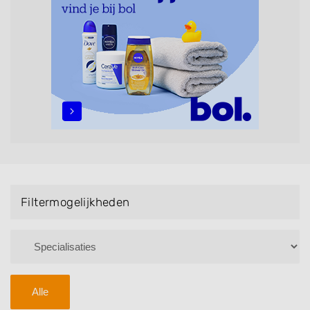
Handmassage. U kunt de zoekresultaten filteren met
behulp van de specialisatie filter en u vindt
zoekresultaten in iedere wijk (noord, oost, zuid, west
en het centrum) van Peize.
Filtermogelijkheden
Alle