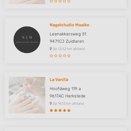
Nagelstudio Maaike
Leenakkersweg 51
9471CJ
Zuidlaren
Op 13,52 km afstand
La Vanità
Hoofdweg 119 a
9617AC
Harkstede
Op 14,13 km afstand