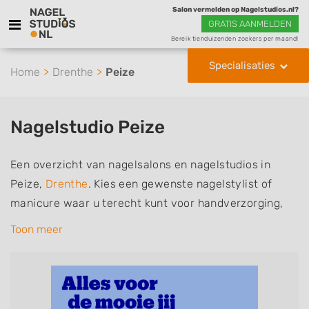
Salon vermelden op Nagelstudios.nl?
GRATIS AANMELDEN
Bereik tienduizenden zoekers per maand!
Specialisaties
Home
Drenthe
Peize
Nagelstudio Peize
Een overzicht van nagelsalons en nagelstudios in
Peize,
Drenthe
. Kies een gewenste nagelstylist of
manicure waar u terecht kunt voor handverzorging,
nagelverzorging en soms ook voetverzorging. De
Toon meer
nagelstylisten hebben mogelijk een van de volgende
specialisaties of aantekeningen: Manicure, Pedicure,
French Manicure, Acrylnagels, Gelnagels, Nailart,
Parrafinebehandeling, 3D Nailart, Bruidsnagels en