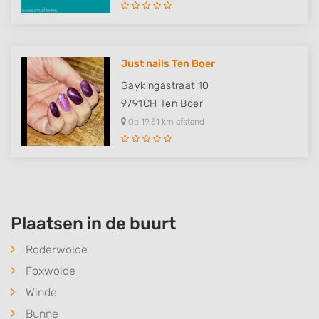
Identify devices based on information
actively requested
Non-IAB processing purposes:
Just nails Ten Boer
Necessary
Gaykingastraat 10
9791CH
Ten Boer
Performance
Op 19,51 km afstand
Functional
Advertising
Plaatsen in de buurt
Roderwolde
Foxwolde
Winde
Bunne