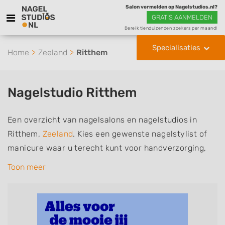
Salon vermelden op Nagelstudios.nl?
GRATIS AANMELDEN
Bereik tienduizenden zoekers per maand!
Specialisaties
Home
Zeeland
Ritthem
Nagelstudio Ritthem
Een overzicht van nagelsalons en nagelstudios in
Ritthem,
Zeeland
. Kies een gewenste nagelstylist of
manicure waar u terecht kunt voor handverzorging,
nagelverzorging en soms ook voetverzorging. De
Toon meer
nagelstylisten hebben mogelijk een van de volgende
specialisaties of aantekeningen: Manicure, Pedicure,
French Manicure, Acrylnagels, Gelnagels, Nailart,
Parrafinebehandeling, 3D Nailart, Bruidsnagels en