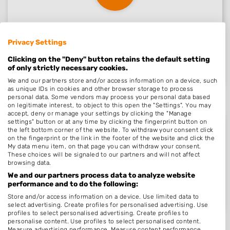
Nieuw in Ritthem
Privacy Settings
Clicking on the "Deny" button retains the default setting
Nog geen statistieken beschikbaar.
of only strictly necessary cookies.
We and our partners store and/or access information on a device, such
as unique IDs in cookies and other browser storage to process
personal data. Some vendors may process your personal data based
on legitimate interest, to object to this open the "Settings". You may
accept, deny or manage your settings by clicking the "Manage
settings" button or at any time by clicking the fingerprint button on
the left bottom corner of the website. To withdraw your consent click
on the fingerprint or the link in the footer of the website and click the
My data menu item, on that page you can withdraw your consent.
Beoordelingen Ritthem
These choices will be signaled to our partners and will not affect
browsing data.
We and our partners process data to analyze website
performance and to do the following:
Nog geen statistieken beschikbaar.
Store and/or access information on a device. Use limited data to
select advertising. Create profiles for personalised advertising. Use
profiles to select personalised advertising. Create profiles to
personalise content. Use profiles to select personalised content.
Measure advertising performance. Measure content performance.