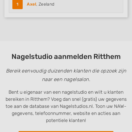
1
Axel
, Zeeland
Measure advertising performance
Measure content performance
Understand audiences through statistics
or combinations of data from different
sources
Nagelstudio aanmelden Ritthem
Develop and improve services
Use limited data to select content
Bereik eenvoudig duizenden klanten die opzoek zijn
naar een nagelsalon.
IAB Special Features:
Use precise geolocation data
Bent u eigenaar van een nagelstudio en wilt u klanten
bereiken in Ritthem? Voeg dan snel (gratis) uw gegevens
Identify devices based on information
toe aan de database van Nagelstudios.nl. Toon uw NAW-
actively requested
gegevens, telefoonnummer, website en acties aan
Non-IAB processing purposes:
potentiele klanten!
Necessary