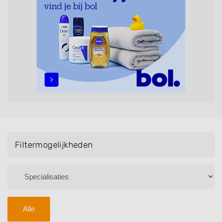
Handmassage. U kunt de zoekresultaten filteren met
behulp van de specialisatie filter en u vindt
zoekresultaten in iedere wijk (noord, oost, zuid, west
en het centrum) van Ritthem.
Filtermogelijkheden
Alle