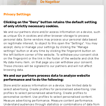
De Nagelbar
Leurse Dijk 142
Privacy Settings
4871LA
Etten-Leur
Op 14,39 km afstand
Clicking on the "Deny" button retains the default setting
of only strictly necessary cookies.
We and our partners store and/or access information on a device, such
as unique IDs in cookies and other browser storage to process
personal data. Some vendors may process your personal data based
on legitimate interest, to object to this open the "Settings". You may
Nagelstudio Desiree
accept, deny or manage your settings by clicking the "Manage
settings" button or at any time by clicking the fingerprint button on
Lemmerhengst 16
the left bottom corner of the website. To withdraw your consent click
on the fingerprint or the link in the footer of the website and click the
4617GL
Bergen op Zoom
My data menu item, on that page you can withdraw your consent.
Op 14,87 km afstand
These choices will be signaled to our partners and will not affect
browsing data.
We and our partners process data to analyze website
performance and to do the following:
Store and/or access information on a device. Use limited data to
select advertising. Create profiles for personalised advertising. Use
Nagelstudio Naildesign
profiles to select personalised advertising. Create profiles to
personalise content. Use profiles to select personalised content.
Windsingel 27
Measure advertising performance. Measure content performance.
8375EE
Oldemarkt
Understand audiences through statistics or combinations of data from