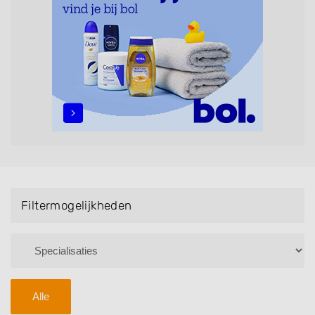
Bruidsnagels en Handmassage. U kunt de
zoekresultaten filteren met behulp van de
specialisatie filter en u vindt zoekresultaten in iedere
wijk (noord, oost, zuid, west en het centrum) van
Roosendaal.
Filtermogelijkheden
Alle