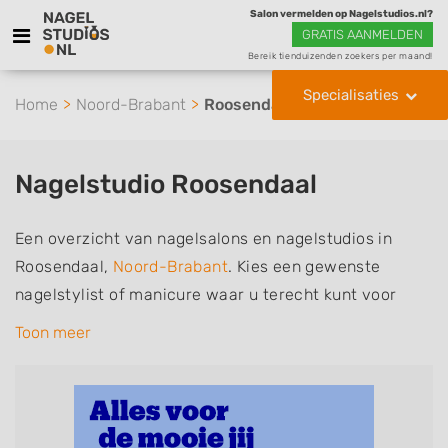
Salon vermelden op Nagelstudios.nl?
GRATIS AANMELDEN
Bereik tienduizenden zoekers per maand!
Specialisaties
Home
Noord-Brabant
Roosendaal
Nagelstudio Roosendaal
Een overzicht van nagelsalons en nagelstudios in
Roosendaal,
Noord-Brabant
. Kies een gewenste
nagelstylist of manicure waar u terecht kunt voor
handverzorging, nagelverzorging en soms ook
Toon meer
voetverzorging. De nagelstylisten hebben mogelijk
een van de volgende specialisaties of aantekeningen:
Manicure, Pedicure, French Manicure, Acrylnagels,
Gelnagels, Nailart, Parrafinebehandeling, 3D Nailart,