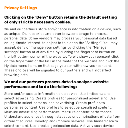
beoordelen. Op het schrijven van een beoordeling
Privacy Settings
zijn de
Algemene Voorwaarden
van "Fanatic B.V." van
Clicking on the "Deny" button retains the default setting
overeenkomstige toepassing.
of only strictly necessary cookies.
We and our partners store and/or access information on a device, such
as unique IDs in cookies and other browser storage to process
personal data. Some vendors may process your personal data based
on legitimate interest, to object to this open the "Settings". You may
accept, deny or manage your settings by clicking the "Manage
settings" button or at any time by clicking the fingerprint button on
the left bottom corner of the website. To withdraw your consent click
Nagelstudios in de buurt
on the fingerprint or the link in the footer of the website and click the
My data menu item, on that page you can withdraw your consent.
These choices will be signaled to our partners and will not affect
Mooie Nagels 777
browsing data.
Herenstraat 9
We and our partners process data to analyze website
1741BM Schagen
performance and to do the following:
Op 0,26 km afstand
Store and/or access information on a device. Use limited data to
select advertising. Create profiles for personalised advertising. Use
profiles to select personalised advertising. Create profiles to
personalise content. Use profiles to select personalised content.
De Hoofdzaak
Measure advertising performance. Measure content performance.
Berkenweg 12
Understand audiences through statistics or combinations of data from
different sources. Develop and improve services. Use limited data to
1741VA Schagen
select content. Use precise geolocation data. Actively scan device