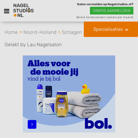
Salon vermelden op Nagelstudios.nl?
GRATIS AANMELDEN
Bereik tienduizenden zoekers per maand!
Specialisaties
Home
Noord-Holland
Schagen
Gelakt by Lau Nagelsalon