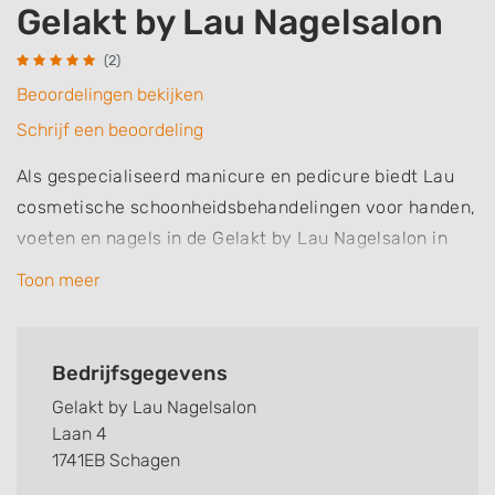
Gelakt by Lau Nagelsalon
(2)
Beoordelingen bekijken
Schrijf een beoordeling
Als gespecialiseerd manicure en pedicure biedt Lau
cosmetische schoonheidsbehandelingen voor handen,
voeten en nagels in de Gelakt by Lau Nagelsalon in
Schagen. Gelakt by Lau Nagelsalon is gevestigd in en
Toon meer
boven de parfumerie Pour Vous Schagen. In de winkel
is een ruimte ingericht voor manicure behandelingen
en boven is een ruimte voor pedicure behandelingen.
Bedrijfsgegevens
De mooiste afwerking van jouw nagels krijg je met
Gelakt by Lau Nagelsalon
een OPI GelColor behandeling. GelColor draagt als een
Laan 4
gelnagel, maar voelt en ziet eruit als een nagellak. Je
1741EB Schagen
nagels blijven tot wel twee weken glanzend en mooi