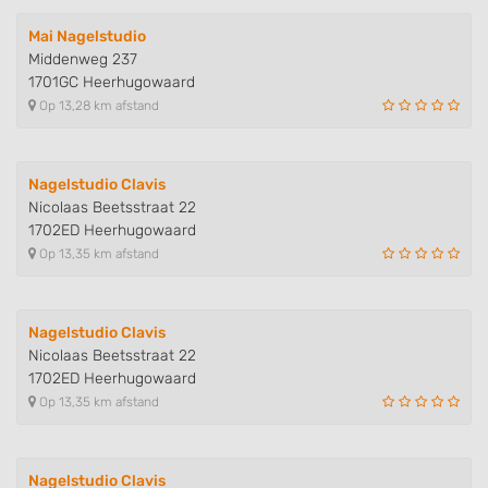
Measure content performance
Mai Nagelstudio
Middenweg 237
Understand audiences through statistics
1701GC Heerhugowaard
or combinations of data from different
Op 13,28 km afstand
sources
Develop and improve services
Nagelstudio Clavis
Use limited data to select content
Nicolaas Beetsstraat 22
1702ED Heerhugowaard
IAB Special Features:
Op 13,35 km afstand
Use precise geolocation data
Identify devices based on information
actively requested
Nagelstudio Clavis
Nicolaas Beetsstraat 22
Non-IAB processing purposes:
1702ED Heerhugowaard
Necessary
Op 13,35 km afstand
Performance
Nagelstudio Clavis