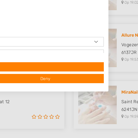
Op 19,0
Allure N
Vogezen
6137JR
Op 19,5
Deny
MiraNai
at 12
Saint R
6241JN
Op 19,5