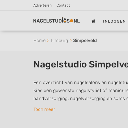
Adverteren
Contact
INLOGGEN
Home
Limburg
Simpelveld
Nagelstudio Simpelv
Een overzicht van nagelsalons en nagelstu
Kies een gewenste nagelstylist of manicur
handverzorging, nagelverzorging en soms 
nagelstylisten hebben mogelijk een van de 
Toon meer
aantekeningen: Manicure, Pedicure, French
Gelnagels, Nailart, Parrafinebehandeling, 3