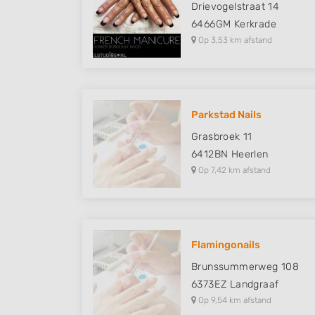
Drievogelstraat 14
6466GM
Kerkrade
Op 3,53 km afstand
Parkstad Nails
Grasbroek 11
6412BN
Heerlen
Op 7,42 km afstand
Flamingonails
Brunssummerweg 108
6373EZ
Landgraaf
Op 9,54 km afstand