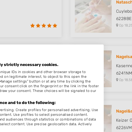
Natasch
Cuylebo
6228BE
Op 18,2
Nagels
ly strictly necessary cookies.
Kasenn
unique IDs in cookies and other browser storage to
6241N
on legitimate interest, to object to this open the
Op 18,5
Manage settings" button or at any time by clicking the
r consent click on the fingerprint or the link in the footer
draw your consent. These choices will be signaled to our
ce and to do the following:
ertising. Create profiles for personalised advertising. Use
ber
Nagel&
content. Use profiles to select personalised content.
d audiences through statistics or combinations of data
Keizer 
select content. Use precise geolocation data. Actively
6226VM