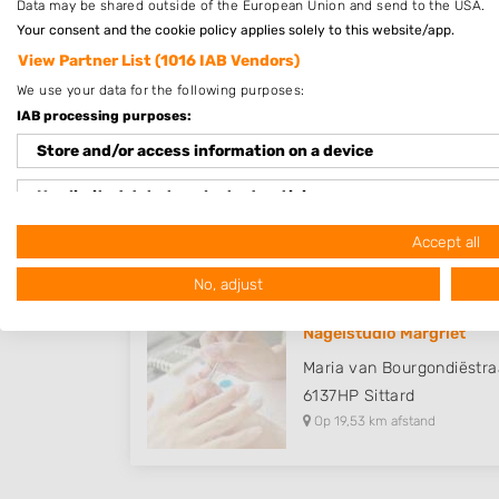
Data may be shared outside of the European Union and send to the USA.
Op 18,72 km afstand
Your consent and the cookie policy applies solely to this website/app.
View Partner List (1016 IAB Vendors)
We use your data for the following purposes:
IAB processing purposes:
Laura's Nagelsalon
Store and/or access information on a device
Straatsburglaan 107
6137JA
Sittard
Use limited data to select advertising
Op 19,20 km afstand
Create profiles for personalised advertising
Accept all
No, adjust
Use profiles to select personalised advertising
Create profiles to personalise content
Nagelstudio Margriet
Maria van Bourgondiëstra
Use profiles to select personalised content
6137HP
Sittard
Op 19,53 km afstand
Measure advertising performance
Measure content performance