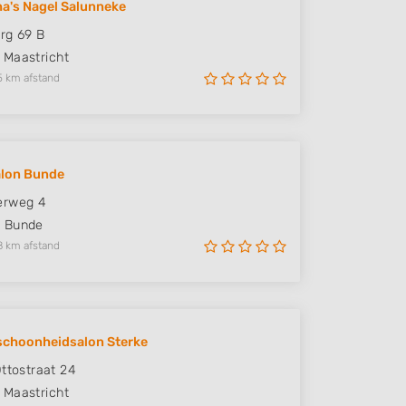
a's Nagel Salunneke
rg 69 B
Maastricht
5 km afstand
alon Bunde
erweg 4
M
Bunde
8 km afstand
schoonheidsalon Sterke
Ottostraat 24
Maastricht