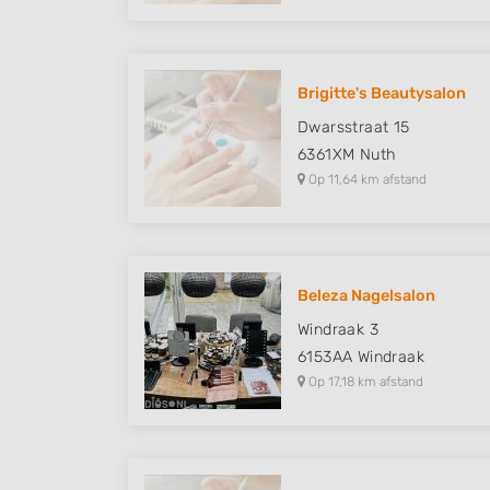
Brigitte's Beautysalon
Dwarsstraat 15
6361XM
Nuth
Op 11,64 km afstand
Beleza Nagelsalon
Windraak 3
6153AA
Windraak
Op 17,18 km afstand