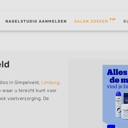
TIP
NAGELSTUDIO AANMELDEN
SALON ZOEKEN
B
eld
dios in Simpelveld,
Limburg
.
e waar u terecht kunt voor
ook voetverzorging. De
volgende specialisaties of
 Manicure, Acrylnagels,
D Nailart, Bruidsnagels en