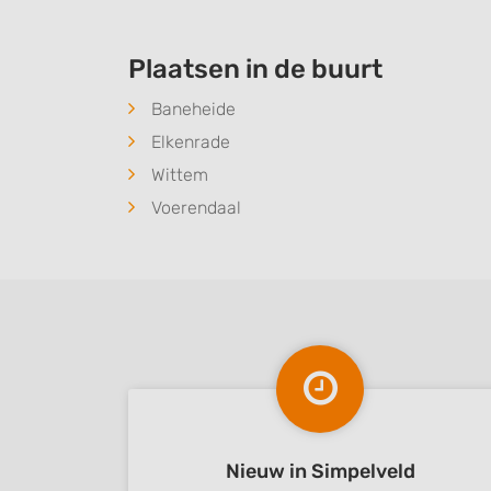
Understand audiences through statistics or combinations of
sources
Plaatsen in de buurt
Develop and improve services
Baneheide
Use limited data to select content
Elkenrade
IAB Special Features:
Wittem
Use precise geolocation data
Voerendaal
Identify devices based on information actively requested
Non-IAB processing purposes:
Necessary
Performance
Functional
Advertising
Nieuw in Simpelveld