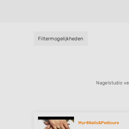
Handmassage. U kunt de zoekresultaten fil
specialisatie filter en u vindt zoekresultate
zuid, west en het centrum) van Simpelveld.
Filtermogelijkheden
Nagelstudio v
Myr4Nails&Pedicure