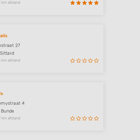
2 km afstand
ails
straat 27
Sittard
3 km afstand
ls
emystraat 4
Bunde
9 km afstand