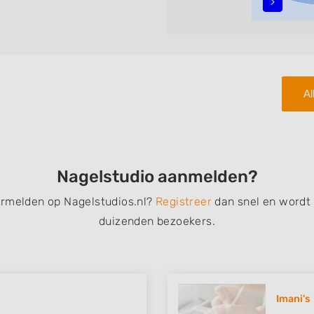
teren met behulp van de
n in iedere wijk (noord, oost,
Al
Nagelstudio aanmelden?
ermelden op Nagelstudios.nl?
Registreer
dan snel en wordt
duizenden bezoekers.
Imani's