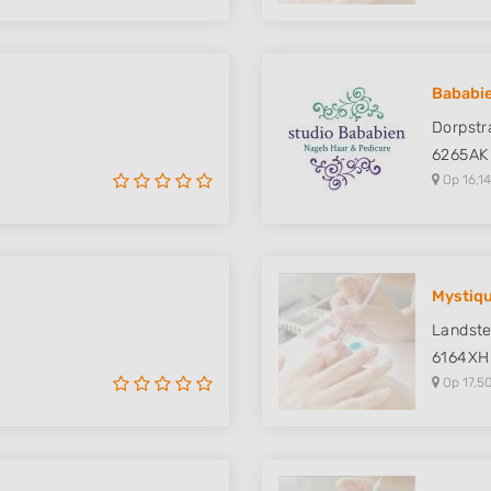
Bababie
Dorpstr
6265AK
Op 16,14
Mystiqu
Landste
6164XH
Op 17,50