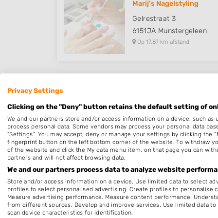
Marij’s Nagelstyling
Gelrestraat 3
6151JA
Munstergeleen
Op 17,87 km afstand
Privacy Settings
Nails by Dermacosmetic
Clicking on the "Deny" button retains the default setting of on
Van Itersonstraat 34
We and our partners store and/or access information on a device, such as 
6166XG
Geleen
process personal data. Some vendors may process your personal data based 
Op 18,39 km afstand
"Settings". You may accept, deny or manage your settings by clicking the "
fingerprint button on the left bottom corner of the website. To withdraw you
of the website and click the My data menu item, on that page you can with
partners and will not affect browsing data.
We and our partners process data to analyze website performan
Store and/or access information on a device. Use limited data to select adv
Nicoles mobiler Nagelzau
profiles to select personalised advertising. Create profiles to personalise 
Measure advertising performance. Measure content performance. Understan
Lange Voer 28
from different sources. Develop and improve services. Use limited data to 
6132HT
Sittard
scan device characteristics for identification.