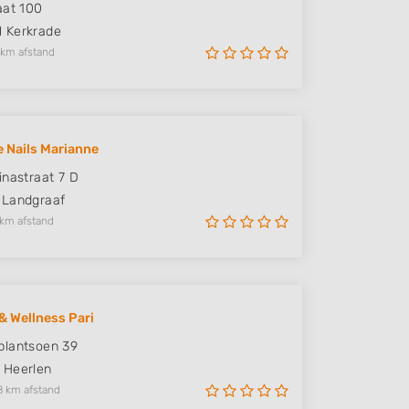
aat 100
M
Kerkrade
 km afstand
e Nails Marianne
inastraat 7 D
Landgraaf
 km afstand
& Wellness Pari
plantsoen 39
Heerlen
8 km afstand