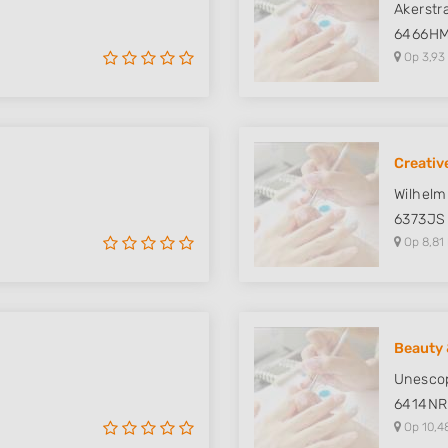
Akerstr
6466H
Op 3,93
Creativ
Wilhelm
6373JS
Op 8,81
Beauty 
Unesco
6414NR
Op 10,4