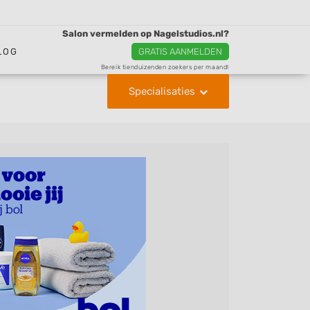
Salon vermelden op Nagelstudios.nl?
LOG
GRATIS AANMELDEN
Bereik tienduizenden zoekers per maand!
Specialisaties