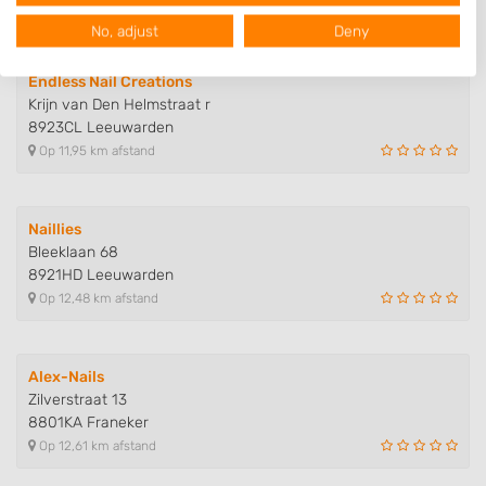
Op 11,28 km afstand
View Partner List (1016 IAB Vendors)
No, adjust
Deny
We use your data for the following purposes:
IAB processing purposes:
Endless Nail Creations
Krijn van Den Helmstraat r
Store and/or access information on a device
8923CL Leeuwarden
Op 11,95 km afstand
Use limited data to select advertising
Create profiles for personalised advertising
Naillies
Use profiles to select personalised
Bleeklaan 68
advertising
8921HD Leeuwarden
Op 12,48 km afstand
Create profiles to personalise content
Use profiles to select personalised content
Alex-Nails
Measure advertising performance
Zilverstraat 13
8801KA Franeker
Measure content performance
Op 12,61 km afstand
Understand audiences through statistics