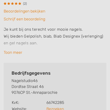
(2)
Beoordelingen bekijken
Schrijf een beoordeling
Je kunt bij ons terecht voor mooie nagels.
Wij bieden Gelpolish, biab, Biab Designex (verlenging)
en gel nagels aan.
Heb je een leuk design? We maken er een feestje van
Toon meer
🥰
Bedrijfsgegevens
Nagelstudio46
Dordtse Straat 46
9076CP St.-Annaparochie
KvK:
66742285
Website:
Bezoeken