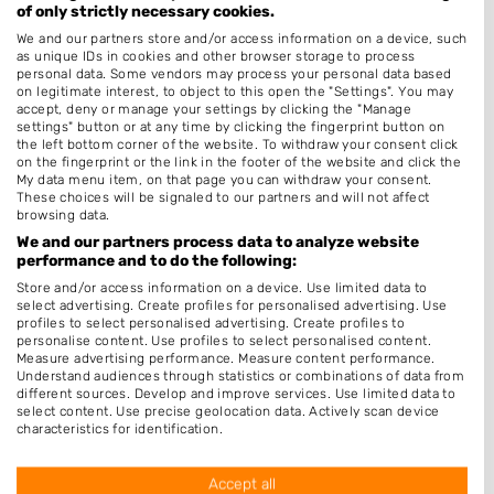
of only strictly necessary cookies.
We and our partners store and/or access information on a device, such
as unique IDs in cookies and other browser storage to process
Nagelstudios in de buurt
personal data. Some vendors may process your personal data based
on legitimate interest, to object to this open the "Settings". You may
accept, deny or manage your settings by clicking the "Manage
Your Nails Time
settings" button or at any time by clicking the fingerprint button on
the left bottom corner of the website. To withdraw your consent click
Dordtse Straat 57
on the fingerprint or the link in the footer of the website and click the
9076CM St.-Annaparochie
My data menu item, on that page you can withdraw your consent.
These choices will be signaled to our partners and will not affect
Op 0,05 km afstand
browsing data.
We and our partners process data to analyze website
performance and to do the following:
Nagelstudio Poppy
Store and/or access information on a device. Use limited data to
Ferniastins 20
select advertising. Create profiles for personalised advertising. Use
9051HA Stiens
profiles to select personalised advertising. Create profiles to
personalise content. Use profiles to select personalised content.
Op 7,42 km afstand
Measure advertising performance. Measure content performance.
Understand audiences through statistics or combinations of data from
different sources. Develop and improve services. Use limited data to
select content. Use precise geolocation data. Actively scan device
Marianne Mud ~Nagelstyliste~
characteristics for identification.
Data may be shared outside of the European Union and send to the
Marssumerstraat 33
USA.
8913AG Leeuwarden
Accept all
Your consent and the cookie policy applies solely to this website/app.