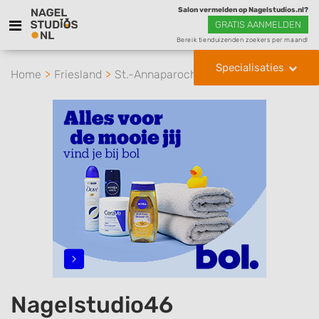
Salon vermelden op Nagelstudios.nl?
GRATIS AANMELDEN
Bereik tienduizenden zoekers per maand!
Specialisaties
Home
Friesland
St.-Annaparochie
Nagelstudio46
Nagelstudio46