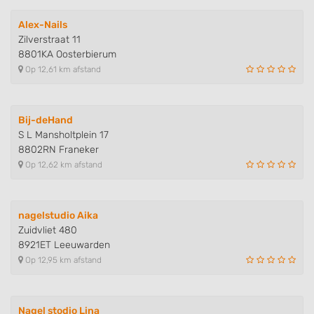
or combinations of data from different
sources
Alex-Nails
Zilverstraat 11
Develop and improve services
8801KA Oosterbierum
Op 12,61 km afstand
Use limited data to select content
IAB Special Features:
Bij-deHand
Use precise geolocation data
S L Mansholtplein 17
8802RN Franeker
Identify devices based on information
Op 12,62 km afstand
actively requested
Non-IAB processing purposes:
Necessary
nagelstudio Aika
Zuidvliet 480
Performance
8921ET Leeuwarden
Op 12,95 km afstand
Functional
Advertising
Nagel stodio Lina