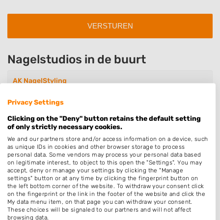
Nagelstudios in de buurt
AK NagelStyling
Grevenstukstraat 7
1396LB Baambrugge
Privacy Settings
Op 5,62 km afstand
Clicking on the "Deny" button retains the default setting
of only strictly necessary cookies.
We and our partners store and/or access information on a device, such
as unique IDs in cookies and other browser storage to process
Yvonnes Nagelstudiootje
personal data. Some vendors may process your personal data based
Silversteyn 59
on legitimate interest, to object to this open the "Settings". You may
3621PC Bilthoven
accept, deny or manage your settings by clicking the "Manage
settings" button or at any time by clicking the fingerprint button on
Op 5,71 km afstand
the left bottom corner of the website. To withdraw your consent click
on the fingerprint or the link in the footer of the website and click the
My data menu item, on that page you can withdraw your consent.
These choices will be signaled to our partners and will not affect
VeroNails
browsing data.