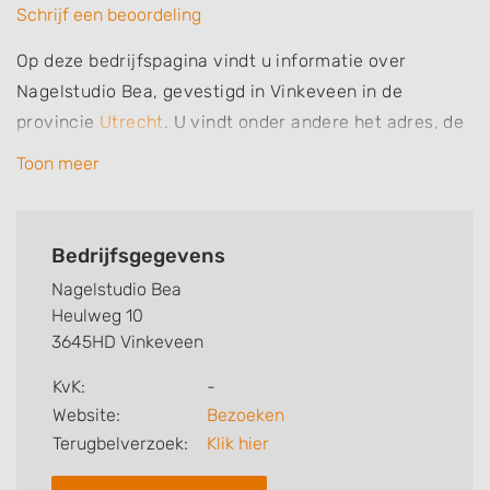
Schrijf een beoordeling
Op deze bedrijfspagina vindt u informatie over
Nagelstudio Bea, gevestigd in Vinkeveen in de
provincie
Utrecht
. U vindt onder andere het adres, de
plaats, het telefoonnummer en openingstijden.
Toon meer
Daarnaast vindt u specialisaties en aantekeningen
van deze nagelsalon, nagelstudio of nagelstylist. Zo
weet u welke behandelingen Nagelstudio Bea voor u
Bedrijfsgegevens
kan verzorgen. Ten slotte kunt een beoordeling of
Nagelstudio Bea
review achterlaten.
Heulweg 10
3645HD Vinkeveen
Zoekt u een andere nagelstudio? Zoek dan in
Vinkeveen
.
KvK:
-
Website:
Bezoeken
Terugbelverzoek:
Klik hier