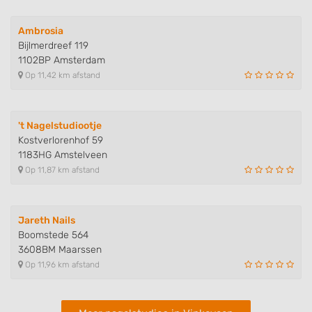
Identify devices based on information
actively requested
Ambrosia
Bijlmerdreef 119
Non-IAB processing purposes:
1102BP Amsterdam
Necessary
Op 11,42 km afstand
Performance
't Nagelstudiootje
Functional
Kostverlorenhof 59
1183HG Amstelveen
Advertising
Op 11,87 km afstand
Jareth Nails
Boomstede 564
3608BM Maarssen
Op 11,96 km afstand