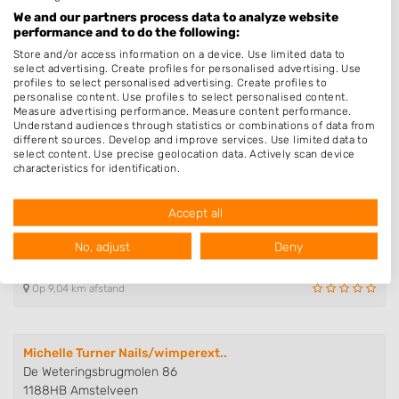
Ebro 152
We and our partners process data to analyze website
1423AZ Uithoorn
performance and to do the following:
Op 8,03 km afstand
Store and/or access information on a device. Use limited data to
select advertising. Create profiles for personalised advertising. Use
profiles to select personalised advertising. Create profiles to
personalise content. Use profiles to select personalised content.
Beeldig Nagelstudio
Measure advertising performance. Measure content performance.
Understand audiences through statistics or combinations of data from
Bruine Lijster 36
different sources. Develop and improve services. Use limited data to
1423RX Uithoorn
select content. Use precise geolocation data. Actively scan device
Op 8,82 km afstand
characteristics for identification.
Data may be shared outside of the European Union and send to the
USA.
Accept all
Your consent and the cookie policy applies solely to this website/app.
JV Nails
View Partner List (1016 IAB Vendors)
No, adjust
Deny
Coen van Boshuizenlaan 51
We use your data for the following purposes:
1191TC Ouderkerk aan de Amstel
IAB processing purposes:
Op 9,04 km afstand
Store and/or access information on a device
Use limited data to select advertising
Michelle Turner Nails/wimperext..
De Weteringsbrugmolen 86
Create profiles for personalised advertising
1188HB Amstelveen