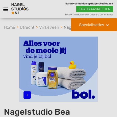
Salon vermelden op Nagelstudios.nl?
GRATIS AANMELDEN
Bereik tienduizenden zoekers per maand!
Specialisaties
Home
Utrecht
Vinkeveen
Nagelstudio Bea
Nagelstudio Bea