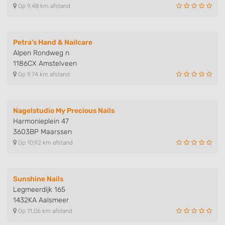
Op 9,48 km afstand
Use profiles to select personalised
advertising
Create profiles to personalise content
Petra's Hand & Nailcare
Alpen Rondweg n
Use profiles to select personalised content
1186CX Amstelveen
Op 9,74 km afstand
Measure advertising performance
Measure content performance
Nagelstudio My Precious Nails
Harmonieplein 47
Understand audiences through statistics
3603BP Maarssen
or combinations of data from different
sources
Op 10,92 km afstand
Develop and improve services
Sunshine Nails
Use limited data to select content
Legmeerdijk 165
IAB Special Features:
1432KA Aalsmeer
Op 11,06 km afstand
Use precise geolocation data