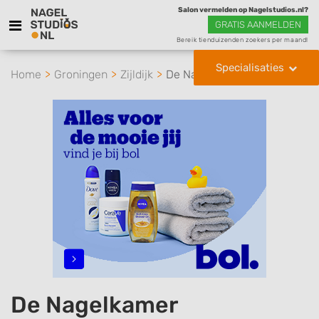
Salon vermelden op Nagelstudios.nl?
GRATIS AANMELDEN
Bereik tienduizenden zoekers per maand!
Specialisaties
Home
Groningen
Zijldijk
De Nagelkamer
De Nagelkamer