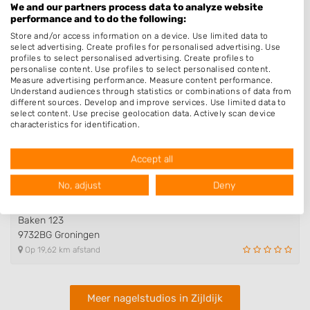
We and our partners process data to analyze website
performance and to do the following:
Store and/or access information on a device. Use limited data to
select advertising. Create profiles for personalised advertising. Use
profiles to select personalised advertising. Create profiles to
personalise content. Use profiles to select personalised content.
Nagelstudios in de buurt
Measure advertising performance. Measure content performance.
Understand audiences through statistics or combinations of data from
different sources. Develop and improve services. Use limited data to
Just nails Ten Boer
select content. Use precise geolocation data. Actively scan device
characteristics for identification.
Gaykingastraat 10
Data may be shared outside of the European Union and send to the
9791CH Ten Boer
USA.
Op 13,57 km afstand
Accept all
Your consent and the cookie policy applies solely to this website/app.
View Partner List (1016 IAB Vendors)
No, adjust
Deny
We use your data for the following purposes:
yourNails@home
IAB processing purposes:
Baken 123
9732BG Groningen
Store and/or access information on a device
Op 19,62 km afstand
Use limited data to select advertising
Create profiles for personalised advertising
Meer nagelstudios in Zijldijk