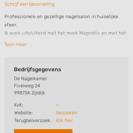
Schrijf een beoordeling
Professionele en gezellige nagelsalon in huiselijke
sfeer.
Ik werk uitsluitend met het merk Magnetic en met het
hygenic systeem.
Toon meer
BIAB - Powergel - Verlengingen - Nailart
Op de hoogte van de laatste trends.
Koffie/thee en wat lekkers staat klaar :)
Bedrijfsgegevens
De Nagelkamer
Fivelweg 24
9987SK Zijldijk
KvK:
-
Website:
Bezoeken
Terugbelverzoek:
Klik hier