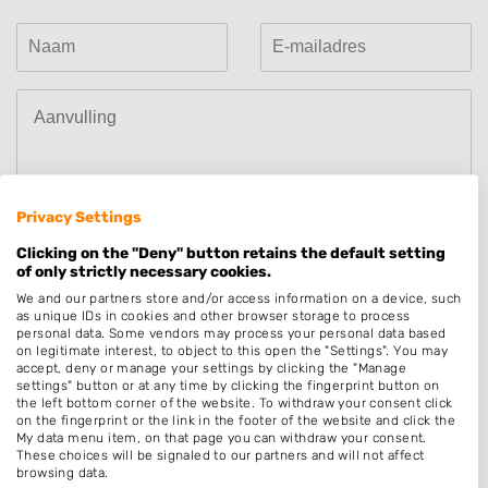
Privacy Settings
Clicking on the "Deny" button retains the default setting
of only strictly necessary cookies.
Hierbij bevestig ik dat de review is gebaseerd op mijn
We and our partners store and/or access information on a device, such
as unique IDs in cookies and other browser storage to process
eigen ervaring en ik heb geen vergoeding en/of
personal data. Some vendors may process your personal data based
andere giften, direct dan wel indirect, heb ontvangen
on legitimate interest, to object to this open the "Settings". You may
accept, deny or manage your settings by clicking the "Manage
van een persoon dan wel derden, om dit bedrijf te
settings" button or at any time by clicking the fingerprint button on
the left bottom corner of the website. To withdraw your consent click
beoordelen. Op het schrijven van een beoordeling
on the fingerprint or the link in the footer of the website and click the
zijn de
Algemene Voorwaarden
van "Fanatic B.V." van
My data menu item, on that page you can withdraw your consent.
These choices will be signaled to our partners and will not affect
overeenkomstige toepassing.
browsing data.