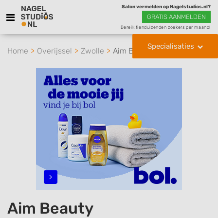
Salon vermelden op Nagelstudios.nl?
GRATIS AANMELDEN
Bereik tienduizenden zoekers per maand!
Specialisaties
Home
Overijssel
Zwolle
Aim Beauty
Aim Beauty