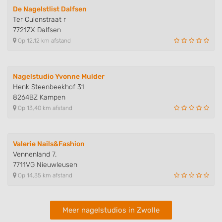
Identify devices based on information
De Nagelstlist Dalfsen
actively requested
Ter Culenstraat r
Non-IAB processing purposes:
7721ZX Dalfsen
Op 12,12 km afstand
Necessary
Performance
Nagelstudio Yvonne Mulder
Functional
Henk Steenbeekhof 31
8264BZ Kampen
Advertising
Op 13,40 km afstand
Valerie Nails&Fashion
Vennenland 7.
7711VG Nieuwleusen
Op 14,35 km afstand
Meer nagelstudios in Zwolle