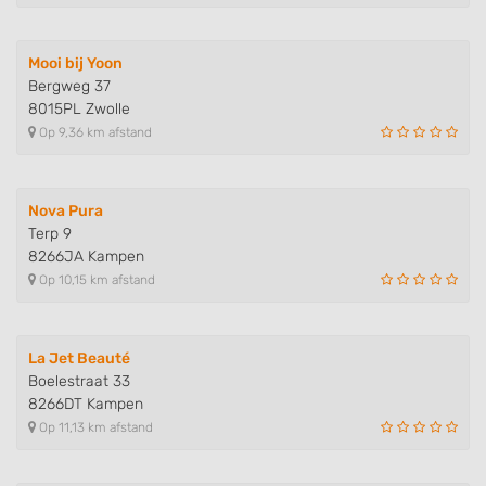
Use profiles to select personalised
advertising
Mooi bij Yoon
Create profiles to personalise content
Bergweg 37
8015PL Zwolle
Use profiles to select personalised content
Op 9,36 km afstand
Measure advertising performance
Measure content performance
Nova Pura
Terp 9
Understand audiences through statistics
8266JA Kampen
or combinations of data from different
Op 10,15 km afstand
sources
Develop and improve services
La Jet Beauté
Use limited data to select content
Boelestraat 33
8266DT Kampen
IAB Special Features:
Op 11,13 km afstand
Use precise geolocation data