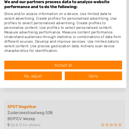
8042DB Zwolle
We and our partners process data to analyze website
performance and to do the following:
Op 2,08 km afstand
Store and/or access information on a device. Use limited data to
select advertising. Create profiles for personalised advertising. Use
profiles to select personalised advertising. Create profiles to
personalise content. Use profiles to select personalised content.
Nagelstudio van Galen
Measure advertising performance. Measure content performance.
Rietgras 55
Understand audiences through statistics or combinations of data from
8043KJ Zwolle
different sources. Develop and improve services. Use limited data to
select content. Use precise geolocation data. Actively scan device
Op 2,09 km afstand
characteristics for identification.
Data may be shared outside of the European Union and send to the
USA.
Accept all
Your consent and the cookie policy applies solely to this website/app.
Nagel- en Zonnestudio Ybeliene
Boutensstraat 21
View Partner List (1016 IAB Vendors)
No, adjust
Deny
8023CE Zwolle
We use your data for the following purposes:
Op 3,17 km afstand
IAB processing purposes:
Store and/or access information on a device
SPOT Nagelbar
Use limited data to select advertising
Zuiderzeestraatweg 538
8091CV Wezep
Create profiles for personalised advertising
Op 8,72 km afstand