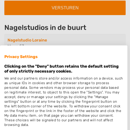
Nagelstudios in de buurt
Nagelstudio Loraine
Morra 53
8032ZM Zwolle
Privacy Settings
Op 1,53 km afstand
Clicking on the "Deny" button retains the default setting
of only strictly necessary cookies.
We and our partners store and/or access information on a device, such
NHM Beauty Creator
as unique IDs in cookies and other browser storage to process
Nieuwstraat 41-201
personal data. Some vendors may process your personal data based
8011TM Zwolle
on legitimate interest, to object to this open the "Settings". You may
accept, deny or manage your settings by clicking the "Manage
Op 1,77 km afstand
settings" button or at any time by clicking the fingerprint button on
the left bottom corner of the website. To withdraw your consent click
on the fingerprint or the link in the footer of the website and click the
My data menu item, on that page you can withdraw your consent.
Nail Center Zwolle
These choices will be signaled to our partners and will not affect
browsing data.
Voorsterhof 6