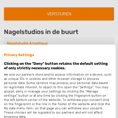
Nagelstudios in de buurt
Nagelstudio Angelique
De Karekiet 11
7609GL Almelo
Privacy Settings
Op 0,43 km afstand
Clicking on the "Deny" button retains the default setting
of only strictly necessary cookies.
We and our partners store and/or access information on a device, such
as unique IDs in cookies and other browser storage to process
Nails for You
personal data. Some vendors may process your personal data based
De Zwaan 4
on legitimate interest, to object to this open the "Settings". You may
7609NA Almelo
accept, deny or manage your settings by clicking the "Manage
settings" button or at any time by clicking the fingerprint button on
Op 0,81 km afstand
the left bottom corner of the website. To withdraw your consent click
on the fingerprint or the link in the footer of the website and click the
My data menu item, on that page you can withdraw your consent.
These choices will be signaled to our partners and will not affect
Nails By Vi
browsing data.