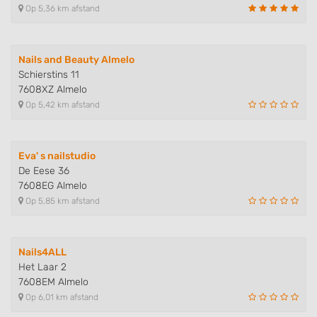
Op 5,36 km afstand
Use profiles to select personalised
advertising
Create profiles to personalise content
Nails and Beauty Almelo
Schierstins 11
Use profiles to select personalised content
7608XZ Almelo
Op 5,42 km afstand
Measure advertising performance
Measure content performance
Eva' s nailstudio
De Eese 36
Understand audiences through statistics
7608EG Almelo
or combinations of data from different
sources
Op 5,85 km afstand
Develop and improve services
Nails4ALL
Use limited data to select content
Het Laar 2
IAB Special Features:
7608EM Almelo
Op 6,01 km afstand
Use precise geolocation data