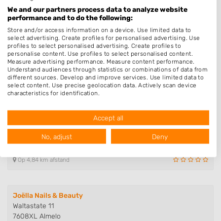
Ambtstraat 39
We and our partners process data to analyze website
7605EN Almelo
performance and to do the following:
Op 2,23 km afstand
Store and/or access information on a device. Use limited data to
select advertising. Create profiles for personalised advertising. Use
profiles to select personalised advertising. Create profiles to
personalise content. Use profiles to select personalised content.
Nagelstudio Elifeda
Measure advertising performance. Measure content performance.
Understand audiences through statistics or combinations of data from
Laan van Kortrijk 15
different sources. Develop and improve services. Use limited data to
7607PR Almelo
select content. Use precise geolocation data. Actively scan device
Op 3,38 km afstand
characteristics for identification.
Data may be shared outside of the European Union and send to the
USA.
Accept all
Your consent and the cookie policy applies solely to this website/app.
Anytime Nails
View Partner List (1016 IAB Vendors)
No, adjust
Deny
Frits ten Brinkstraat 42
We use your data for the following purposes:
7603TW Almelo
IAB processing purposes:
Op 4,84 km afstand
Store and/or access information on a device
Use limited data to select advertising
Joëlla Nails & Beauty
Waltastate 11
Create profiles for personalised advertising
7608XL Almelo