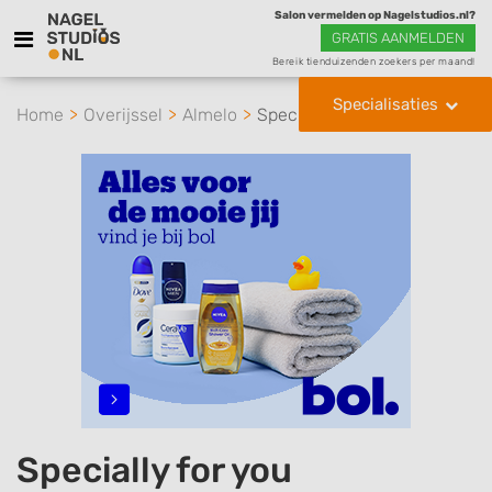
Salon vermelden op Nagelstudios.nl?
GRATIS AANMELDEN
Bereik tienduizenden zoekers per maand!
Specialisaties
Home
Overijssel
Almelo
Specially for you
Specially for you