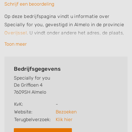
Schrijf een beoordeling
Op deze bedrijfspagina vindt u informatie over
Specially for you, gevestigd in Almelo in de provincie
Overijssel
. U vindt onder andere het adres, de plaats,
het telefoonnummer en openingstijden. Daarnaast
Toon meer
vindt u specialisaties en aantekeningen van deze
nagelsalon, nagelstudio of nagelstylist. Zo weet u
welke behandelingen Specially for you voor u kan
Bedrijfsgegevens
verzorgen. Ten slotte kunt een beoordeling of review
Specially for you
achterlaten.
De Griffioen 4
7609SH Almelo
Zoekt u een andere nagelstudio? Zoek dan in
Almelo
.
KvK:
-
Website:
Bezoeken
Terugbelverzoek:
Klik hier