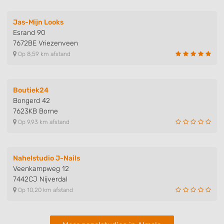
Identify devices based on information
actively requested
Jas-Mijn Looks
Esrand 90
Non-IAB processing purposes:
7672BE Vriezenveen
Necessary
Op 8,59 km afstand
Performance
Boutiek24
Functional
Bongerd 42
7623KB Borne
Advertising
Op 9,93 km afstand
Nahelstudio J-Nails
Veenkampweg 12
7442CJ Nijverdal
Op 10,20 km afstand