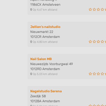
1186CX Amstelveen
Develop and improve services
Op 4,67 km afstand
Use limited data to select content
IAB Special Features:
Jellien's nailstudio
Nieuwmarkt 22
Use precise geolocation data
1012CR Amsterdam
Identify devices based on information actively requested
Op 4,80 km afstand
Non-IAB processing purposes:
Necessary
Nail Salon MB
Nieuwezijds Voorburgwal 49
Performance
1012RD Amsterdam
Op 5,03 km afstand
Functional
Advertising
Nagelstudio Serena
Zeedijk 58
1012BA Amsterdam