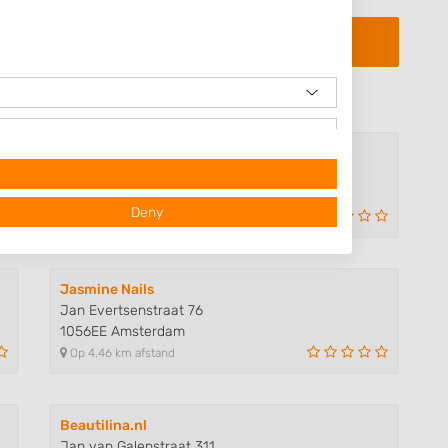
't Nagelstudiootje
Kostverlorenhof 59
1183HG Amstelveen
Deny
Op 2,13 km afstand
Jasmine Nails
Jan Evertsenstraat 76
1056EE Amsterdam
Op 4,46 km afstand
 data from different
Beautilina.nl
Jan van Galenstraat 311