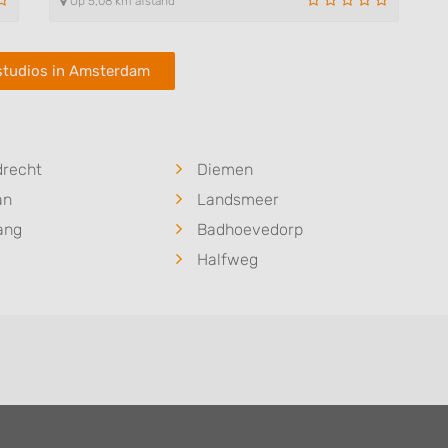
Op 5,08 km afstand
studios in Amsterdam
drecht
Diemen
an
Landsmeer
ang
Badhoevedorp
Halfweg