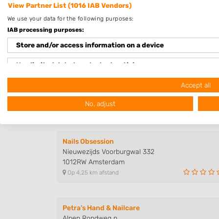
View Partner List (1016 IAB Vendors)
We use your data for the following purposes:
IAB processing purposes:
Store and/or access information on a device
Nagelstudios in de buurt
Use limited data to select advertising
Ricardi Nails & Education Studi..
Create profiles for personalised advertising
Noordhollandstraat 2
Accept all
1081AT Amsterdam
No, adjust
Use profiles to select personalised advertising
Op 0,77 km afstand
Create profiles to personalise content
Nails Obsession
Use profiles to select personalised content
Nieuwezijds Voorburgwal 332
1012RW Amsterdam
Measure advertising performance
Op 4,25 km afstand
Measure content performance
Understand audiences through statistics or combinations of
Petra's Hand & Nailcare
sources
Alpen Rondweg n