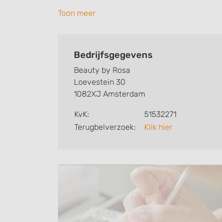
nagelstudio of nagelstylist. Zo weet u we
Toon meer
verzorgen. Ten slotte kunt een beoordeling
Zoekt u een andere nagelstudio? Zoek dan 
Bedrijfsgegevens
Beauty by Rosa
Loevestein 30
1082XJ Amsterdam
KvK:
51532271
Terugbelverzoek:
Klik hier