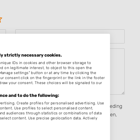
ly strictly necessary cookies.
unique IDs in cookies and other browser storage to
on legitimate interest, to object to this open the
Manage settings" button or at any time by clicking the
r consent click on the fingerprint or the link in the footer
draw your consent. These choices will be signaled to our
ce and to do the following:
ertising. Create profiles for personalised advertising. Use
seerd op mijn eigen ervaring en ik heb geen vergoeding
content. Use profiles to select personalised content.
d audiences through statistics or combinations of data
rect, heb ontvangen van een persoon dan wel derden,
select content. Use precise geolocation data. Actively
ijven van een beoordeling zijn de
Algemene
eenkomstige toepassing.