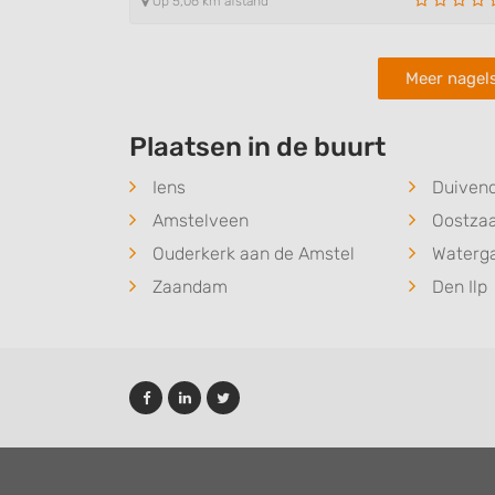
Op 5,06 km afstand
Meer nagel
Plaatsen in de buurt
Iens
Duiven
Amstelveen
Oostza
Ouderkerk aan de Amstel
Waterg
Zaandam
Den Ilp