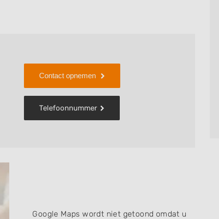
lke behandelingen Beauty by Rosa voor u kan
 of review achterlaten.
in
Amsterdam
.
Contact opnemen
Telefoonnummer
Google Maps wordt niet getoond omdat u