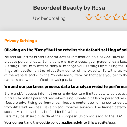
Beoordeel Beauty by Rosa
Uw beoordeling:
Privacy Settings
Clicking on the "Deny" button retains the default setting of on
We and our partners store and/or access information on a device, such as 
process personal data. Some vendors may process your personal data based 
"Settings". You may accept, deny or manage your settings by clicking the "
fingerprint button on the left bottom corner of the website. To withdraw you
of the website and click the My data menu item, on that page you can with
partners and will not affect browsing data.
We and our partners process data to analyze website performan
Store and/or access information on a device. Use limited data to select adv
Hierbij bevestig ik dat de review is geba
profiles to select personalised advertising. Create profiles to personalise 
Measure advertising performance. Measure content performance. Understan
en/of andere giften, direct dan wel indi
from different sources. Develop and improve services. Use limited data to 
om dit bedrijf te beoordelen. Op het schr
scan device characteristics for identification.
Data may be shared outside of the European Union and send to the USA.
Voorwaarden
van "Fanatic B.V." van over
Your consent and the cookie policy applies solely to this website/app.