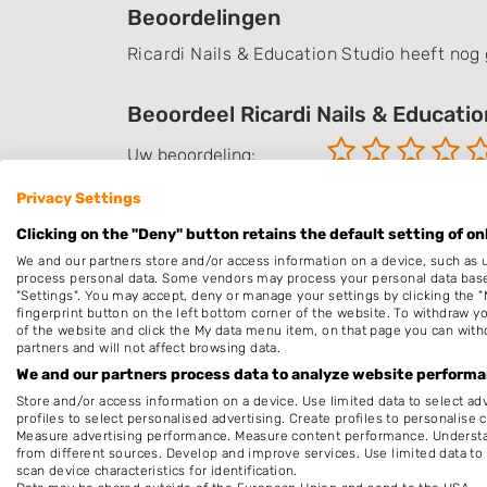
Beoordelingen
Ricardi Nails & Education Studio heeft nog
Beoordeel Ricardi Nails & Educati
Uw beoordeling:
Privacy Settings
Clicking on the "Deny" button retains the default setting of on
We and our partners store and/or access information on a device, such as 
process personal data. Some vendors may process your personal data based 
"Settings". You may accept, deny or manage your settings by clicking the "
fingerprint button on the left bottom corner of the website. To withdraw you
of the website and click the My data menu item, on that page you can with
partners and will not affect browsing data.
We and our partners process data to analyze website performan
Store and/or access information on a device. Use limited data to select adv
profiles to select personalised advertising. Create profiles to personalise 
Measure advertising performance. Measure content performance. Understan
Hierbij bevestig ik dat de review is geba
from different sources. Develop and improve services. Use limited data to 
scan device characteristics for identification.
en/of andere giften, direct dan wel indi