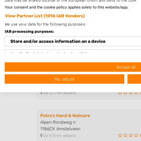
Data may be shared outside of the European Union and send to the USA.
om dit bedrijf te beoordelen. Op het schr
Your consent and the cookie policy applies solely to this website/app.
Voorwaarden
van "Fanatic B.V." van over
View Partner List (1016 IAB Vendors)
We use your data for the following purposes:
IAB processing purposes:
Store and/or access information on a device
Use limited data to select advertising
Nagelstudios in de buurt
Create profiles for personalised advertising
Accept all
Beauty by Rosa
No, adjust
Loevestein 30
Use profiles to select personalised advertising
1082XJ Amsterdam
Create profiles to personalise content
Op 0,77 km afstand
Use profiles to select personalised content
Petra's Hand & Nailcare
Measure advertising performance
Alpen Rondweg n
1186CX Amstelveen
Measure content performance
Op 4,10 km afstand