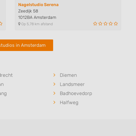
Nagelstudio Serena
Zeedijk 58
1012BA Amsterdam
Op 5,78 km afstand
studios in Amsterdam
drecht
Diemen
an
Landsmeer
ang
Badhoevedorp
Halfweg