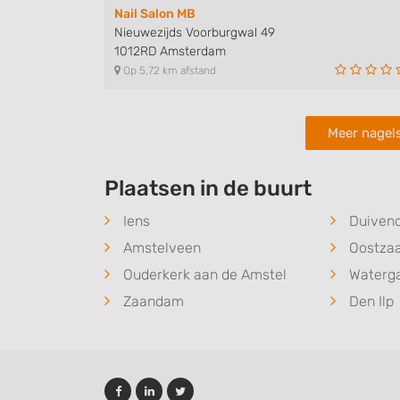
Nail Salon MB
Nieuwezijds Voorburgwal 49
1012RD Amsterdam
Op 5,72 km afstand
Meer nagel
Plaatsen in de buurt
Iens
Duiven
Amstelveen
Oostza
Ouderkerk aan de Amstel
Waterg
Zaandam
Den Ilp