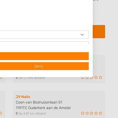
ijven van een beoordeling zijn de
Algemene
eenkomstige toepassing.
't Nagelstudiootje
Deny
Kostverlorenhof 59
1183HG Amstelveen
Op 1,71 km afstand
JV Nails
Coen van Boshuizenlaan 51
1191TC Ouderkerk aan de Amstel
Op 4,87 km afstand