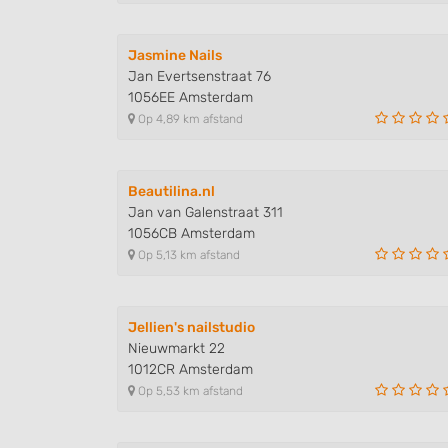
Understand audiences through statistics or combinations of
sources
Jasmine Nails
Develop and improve services
Jan Evertsenstraat 76
1056EE Amsterdam
Use limited data to select content
Op 4,89 km afstand
IAB Special Features:
Use precise geolocation data
Beautilina.nl
Jan van Galenstraat 311
Identify devices based on information actively requested
1056CB Amsterdam
Non-IAB processing purposes:
Op 5,13 km afstand
Necessary
Performance
Jellien's nailstudio
Nieuwmarkt 22
Functional
1012CR Amsterdam
Op 5,53 km afstand
Advertising