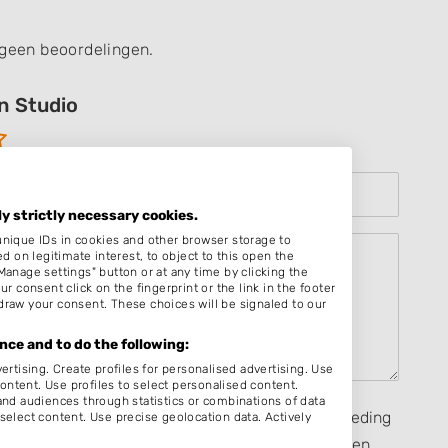
 geen beoordelingen.
on Studio
ly strictly necessary cookies.
unique IDs in cookies and other browser storage to
on legitimate interest, to object to this open the
Manage settings" button or at any time by clicking the
r consent click on the fingerprint or the link in the footer
draw your consent. These choices will be signaled to our
ce and to do the following:
ertising. Create profiles for personalised advertising. Use
content. Use profiles to select personalised content.
d audiences through statistics or combinations of data
seerd op mijn eigen ervaring en ik heb geen vergoeding
select content. Use precise geolocation data. Actively
rect, heb ontvangen van een persoon dan wel derden,