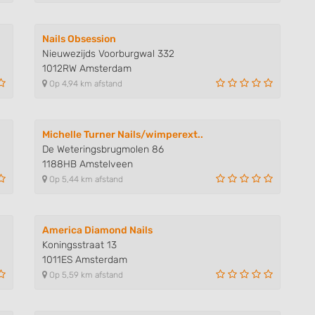
 data from different
Nails Obsession
Nieuwezijds Voorburgwal 332
1012RW Amsterdam
Op 4,94 km afstand
Michelle Turner Nails/wimperext..
De Weteringsbrugmolen 86
1188HB Amstelveen
Op 5,44 km afstand
America Diamond Nails
Koningsstraat 13
1011ES Amsterdam
Op 5,59 km afstand