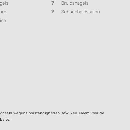
gels
Bruidsnagels
ure
Schoonheidssalon
ine
voorbeeld wegens omstandigheden, afwijken. Neem voor de
bsite.