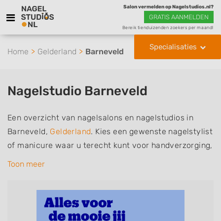
Salon vermelden op Nagelstudios.nl?
GRATIS AANMELDEN
Bereik tienduizenden zoekers per maand!
Specialisaties
Home
Gelderland
Barneveld
Nagelstudio Barneveld
Een overzicht van nagelsalons en nagelstudios in
Barneveld,
Gelderland
. Kies een gewenste nagelstylist
of manicure waar u terecht kunt voor handverzorging,
nagelverzorging en soms ook voetverzorging. De
Toon meer
nagelstylisten hebben mogelijk een van de volgende
specialisaties of aantekeningen: Manicure, Pedicure,
French Manicure, Acrylnagels, Gelnagels, Nailart,
Parrafinebehandeling, 3D Nailart, Bruidsnagels en