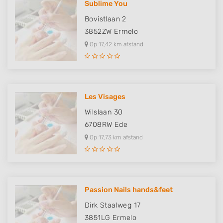
Sublime You
Use limited data to select advertising
Bovistlaan 2
Create profiles for personalised advertising
3852ZW
Ermelo
Op 17,42 km afstand
Use profiles to select personalised
advertising
Create profiles to personalise content
Les Visages
Use profiles to select personalised content
Wilslaan 30
Measure advertising performance
6708RW
Ede
Op 17,73 km afstand
Measure content performance
Understand audiences through statistics
or combinations of data from different
sources
Passion Nails hands&feet
Develop and improve services
Dirk Staalweg 17
Use limited data to select content
3851LG
Ermelo