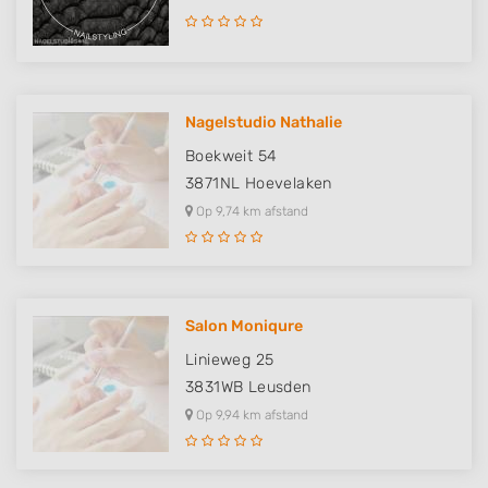
Nagelstudio Nathalie
Boekweit 54
3871NL
Hoevelaken
Op 9,74 km afstand
Salon Moniqure
Linieweg 25
3831WB
Leusden
Op 9,94 km afstand