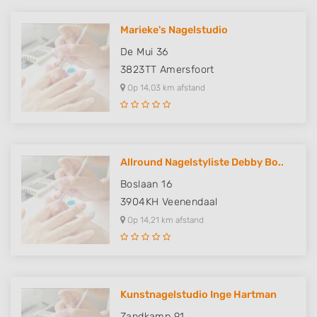
Marieke's Nagelstudio
De Mui 36
3823TT
Amersfoort
Op 14,03 km afstand
Allround Nagelstyliste Debby Bo..
Boslaan 16
3904KH
Veenendaal
Op 14,21 km afstand
Kunstnagelstudio Inge Hartman
Zandkamp 91