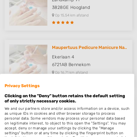
3828GE
Hoogland
Op 15,54 km afstand
Maupertuus Pedicure Manicure Na..
Ekerlaan 4
6721AB
Bennekom
Op 16,71 km afstand
Privacy Settings
Clicking on the "Deny" button retains the default setting
of only strictly necessary cookies.
Handplaza
We and our partners store and/or access information on a device, such
as unique IDs in cookies and other browser storage to process
De Klamp 27
personal data. Some vendors may process your personal data based
3958GK
Amerongen
on legitimate interest, to object to this open the "Settings". You may
accept, deny or manage your settings by clicking the "Manage
Op 17,10 km afstand
settings" button or at any time by clicking the fingerprint button on