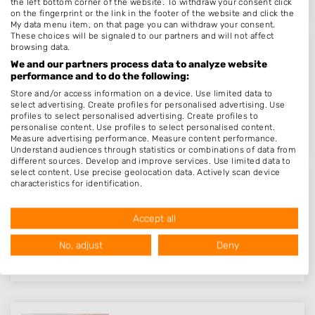
the left bottom corner of the website. To withdraw your consent click
on the fingerprint or the link in the footer of the website and click the
My data menu item, on that page you can withdraw your consent.
These choices will be signaled to our partners and will not affect
browsing data.
Nagelstyling Calluna
We and our partners process data to analyze website
performance and to do the following:
Callunaheuvel 4
Store and/or access information on a device. Use limited data to
3956BE
Leersum
select advertising. Create profiles for personalised advertising. Use
Op 17,13 km afstand
profiles to select personalised advertising. Create profiles to
personalise content. Use profiles to select personalised content.
Measure advertising performance. Measure content performance.
Understand audiences through statistics or combinations of data from
different sources. Develop and improve services. Use limited data to
select content. Use precise geolocation data. Actively scan device
characteristics for identification.
D-Nails & Feet
Data may be shared outside of the European Union and send to the
USA.
Smutslaan 133
Accept all
Your consent and the cookie policy applies solely to this website/app.
3851WE
Ermelo
View Partner List (1016 IAB Vendors)
No, adjust
Deny
Op 17,15 km afstand
We use your data for the following purposes:
IAB processing purposes:
Store and/or access information on a device