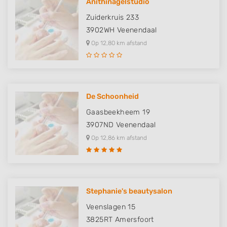
Anithinagelstudio
Zuiderkruis 233
3902WH
Veenendaal
Op 12,80 km afstand
De Schoonheid
Gaasbeekheem 19
3907ND
Veenendaal
Op 12,86 km afstand
Stephanie's beautysalon
Veenslagen 15
3825RT
Amersfoort