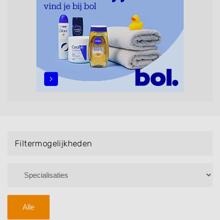
Handmassage. U kunt de zoekresultaten filteren met
behulp van de specialisatie filter en u vindt
zoekresultaten in iedere wijk (noord, oost, zuid, west
en het centrum) van Barneveld.
Filtermogelijkheden
Alle