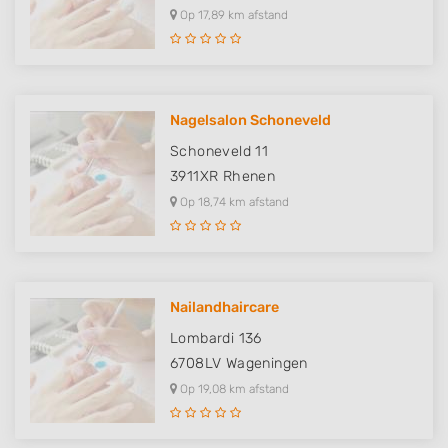
Op 17,89 km afstand
IAB Special Features:
Use precise geolocation data
Identify devices based on information
actively requested
Nagelsalon Schoneveld
Non-IAB processing purposes:
Schoneveld 11
Necessary
3911XR
Rhenen
Op 18,74 km afstand
Performance
Functional
Advertising
Nailandhaircare
Lombardi 136
6708LV
Wageningen
Op 19,08 km afstand