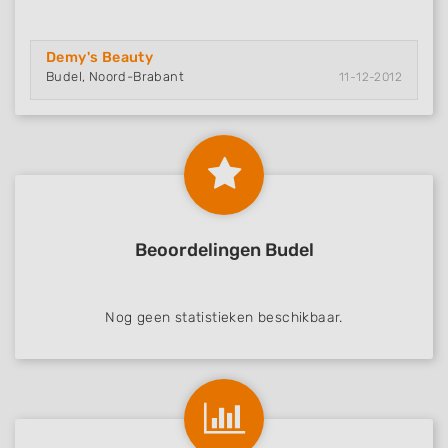
Functional
Demy's Beauty
Advertising
Budel, Noord-Brabant
11-12-2012
Beoordelingen Budel
Nog geen statistieken beschikbaar.