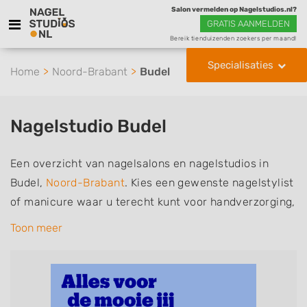
Salon vermelden op Nagelstudios.nl?
GRATIS AANMELDEN
Bereik tienduizenden zoekers per maand!
Specialisaties
Home
Noord-Brabant
Budel
Nagelstudio Budel
Een overzicht van nagelsalons en nagelstudios in
Budel,
Noord-Brabant
. Kies een gewenste nagelstylist
of manicure waar u terecht kunt voor handverzorging,
nagelverzorging en soms ook voetverzorging. De
Toon meer
nagelstylisten hebben mogelijk een van de volgende
specialisaties of aantekeningen: Manicure, Pedicure,
French Manicure, Acrylnagels, Gelnagels, Nailart,
Parrafinebehandeling, 3D Nailart, Bruidsnagels en