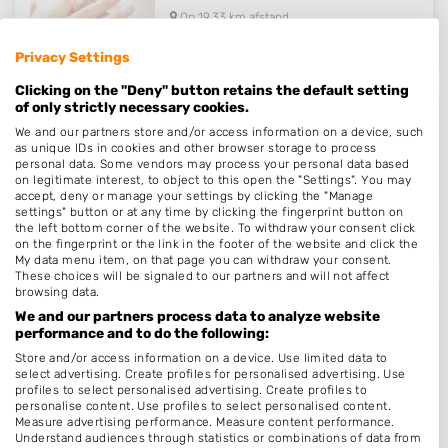
Op 19,33 km afstand
Privacy Settings
Clicking on the "Deny" button retains the default setting
of only strictly necessary cookies.
Nails By Noene
We and our partners store and/or access information on a device, such
as unique IDs in cookies and other browser storage to process
Elfenbank 102
personal data. Some vendors may process your personal data based
5721NK
Asten
on legitimate interest, to object to this open the "Settings". You may
accept, deny or manage your settings by clicking the "Manage
Op 19,35 km afstand
settings" button or at any time by clicking the fingerprint button on
the left bottom corner of the website. To withdraw your consent click
on the fingerprint or the link in the footer of the website and click the
My data menu item, on that page you can withdraw your consent.
These choices will be signaled to our partners and will not affect
browsing data.
Cosmo Beauty Nails
We and our partners process data to analyze website
performance and to do the following:
Rechtestraat 50 A
Store and/or access information on a device. Use limited data to
5611GR
Eindhoven
select advertising. Create profiles for personalised advertising. Use
profiles to select personalised advertising. Create profiles to
Op 19,42 km afstand
personalise content. Use profiles to select personalised content.
Measure advertising performance. Measure content performance.
Understand audiences through statistics or combinations of data from