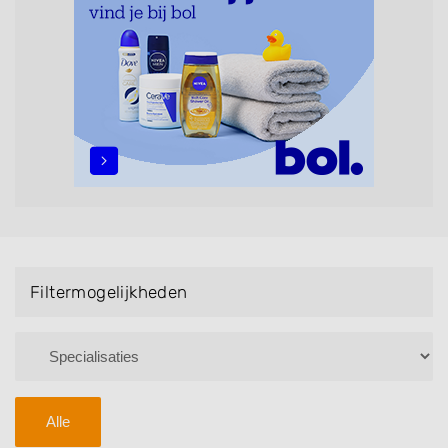
Handmassage. U kunt de zoekresultaten filteren met
behulp van de specialisatie filter en u vindt
zoekresultaten in iedere wijk (noord, oost, zuid, west
en het centrum) van Budel.
Filtermogelijkheden
Alle