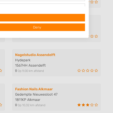
Op 5,09 km afstand
Demelsa
Dreef 8
Deny
1943DE Beverwijk
Op 7,81 km afstand
Nagelstudio Assendelft
Hydepark
1567HH Assendelft
Op 9,00 km afstand
 data from different
Fashion Nails Alkmaar
Gedempte Nieuwesloot 47
1811KP Alkmaar
Op 10,32 km afstand