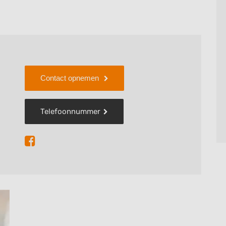
 die beschadigd zijn door bijvoorbeeld een trauma,
, schoonmaakmiddelen etc...
 je ze niet te verstoppen vaak kunnen ze door de
Contact opnemen
en gezond worden.
 bekijken welke behandeling het beste bij jou
Telefoonnummer
 bij mij ook terecht voor een pedicure behandeling
 te laten verzorgen.