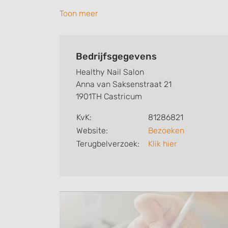
manicure.
Toon meer
Gespecialiseerde manicure verzorgt nagels
gelpolish, kunstnagels, medicijnen, ziekte
Bedrijfsgegevens
Zijn je vingernagel(s) beschadigd dan hoef
Healthy Nail Salon
juiste verzorging/behandeling weer mooi 
Anna van Saksenstraat 21
1901TH Castricum
Neem vrijblijvend contact met mij op om te
KvK:
81286821
beschadigde nagel(s) past.
Website:
Bezoeken
Terugbelverzoek:
Klik hier
Naast het behandelen van de handen kan je
of een Spa pedicure om je voeten nog extra