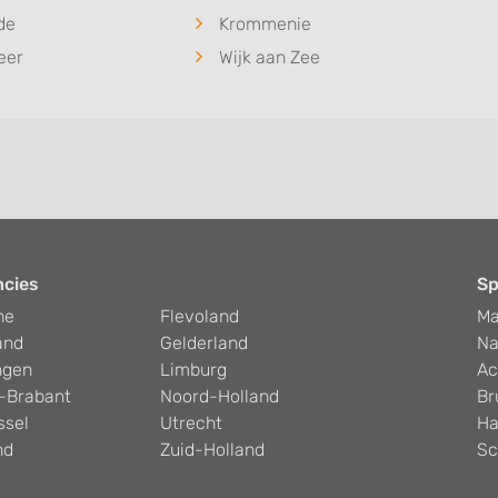
de
Krommenie
eer
Wijk aan Zee
ncies
Sp
he
Flevoland
Ma
and
Gelderland
Na
ngen
Limburg
Ac
-Brabant
Noord-Holland
Br
ssel
Utrecht
Ha
nd
Zuid-Holland
Sc