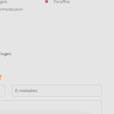
gels
Paraffine
nheidssalon
lingen.