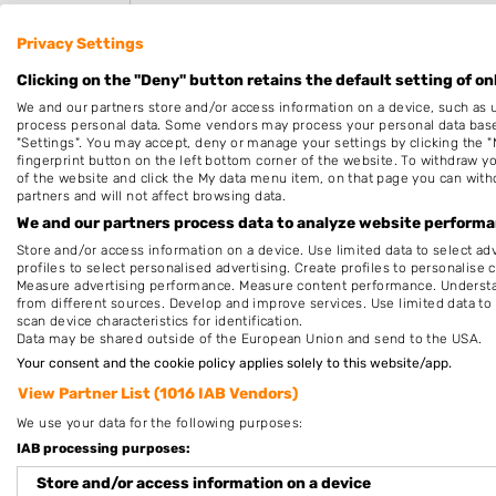
Privacy Settings
Clicking on the "Deny" button retains the default setting of on
We and our partners store and/or access information on a device, such as 
process personal data. Some vendors may process your personal data based 
"Settings". You may accept, deny or manage your settings by clicking the "
Hierbij bevestig ik dat de review is geba
fingerprint button on the left bottom corner of the website. To withdraw you
en/of andere giften, direct dan wel indi
of the website and click the My data menu item, on that page you can with
partners and will not affect browsing data.
om dit bedrijf te beoordelen. Op het schr
We and our partners process data to analyze website performan
Voorwaarden
van "Fanatic B.V." van over
Store and/or access information on a device. Use limited data to select adv
profiles to select personalised advertising. Create profiles to personalise 
Measure advertising performance. Measure content performance. Understan
from different sources. Develop and improve services. Use limited data to 
scan device characteristics for identification.
Data may be shared outside of the European Union and send to the USA.
Your consent and the cookie policy applies solely to this website/app.
Nagelstudios in de buurt
View Partner List (1016 IAB Vendors)
We use your data for the following purposes:
Pedicuresalon Irma's Voetenwerk
IAB processing purposes:
Professor ten Doesschatestraat 65
1963AR Heemskerk
Store and/or access information on a device