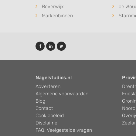
Beverwijk
de Wou
Markenbinnen
Starnm
Nagelstudios.nl
Provi
Adverteren
Drent
Algemene voorwaarden
Friesl
Blog
Groni
Contact
Noord
Cookiebeleid
Overij
Disclaimer
Zeela
FAQ: Veelgestelde vragen