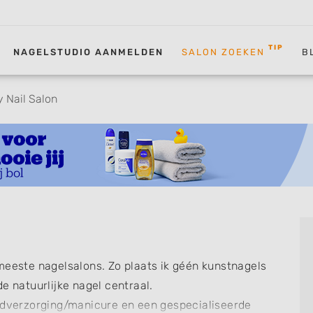
TIP
NAGELSTUDIO AANMELDEN
SALON ZOEKEN
B
y Nail Salon
meeste nagelsalons. Zo plaats ik géén kunstnagels
e natuurlijke nagel centraal.
andverzorging/manicure en een gespecialiseerde