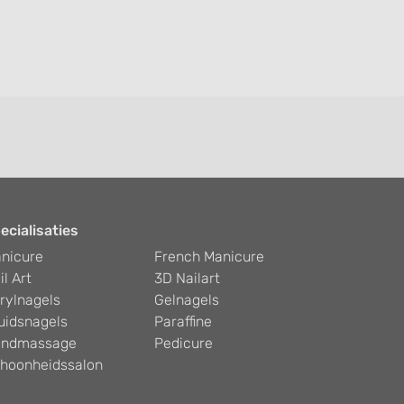
ecialisaties
nicure
French Manicure
il Art
3D Nailart
rylnagels
Gelnagels
uidsnagels
Paraffine
ndmassage
Pedicure
hoonheidssalon