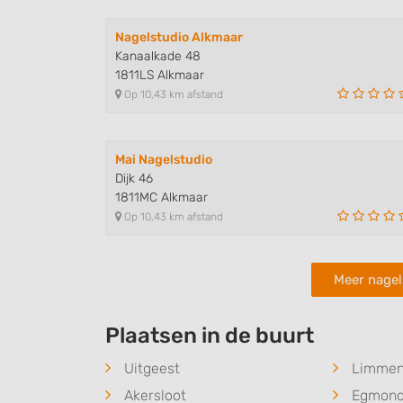
IAB Special Features:
Use precise geolocation data
Nagelstudio Alkmaar
Kanaalkade 48
Identify devices based on information actively requested
1811LS Alkmaar
Non-IAB processing purposes:
Op 10,43 km afstand
Necessary
Performance
Mai Nagelstudio
Dijk 46
Functional
1811MC Alkmaar
Op 10,43 km afstand
Advertising
Meer nagel
Plaatsen in de buurt
Uitgeest
Limme
Akersloot
Egmond