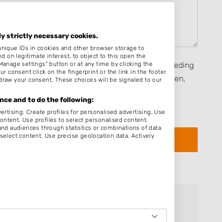
ly strictly necessary cookies.
unique IDs in cookies and other browser storage to
on legitimate interest, to object to this open the
Manage settings" button or at any time by clicking the
seerd op mijn eigen ervaring en ik heb geen vergoeding
r consent click on the fingerprint or the link in the footer
rect, heb ontvangen van een persoon dan wel derden,
draw your consent. These choices will be signaled to our
ijven van een beoordeling zijn de
Algemene
ce and to do the following:
eenkomstige toepassing.
ertising. Create profiles for personalised advertising. Use
content. Use profiles to select personalised content.
d audiences through statistics or combinations of data
select content. Use precise geolocation data. Actively
home4beauty
Jan van Kuikweg 148
1962WH Heemskerk