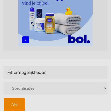
Bruidsnagels en Handmassage. U kunt de
zoekresultaten filteren met behulp van de
specialisatie filter en u vindt zoekresultaten in iedere
wijk (noord, oost, zuid, west en het centrum) van
Giessen.
Filtermogelijkheden
Alle