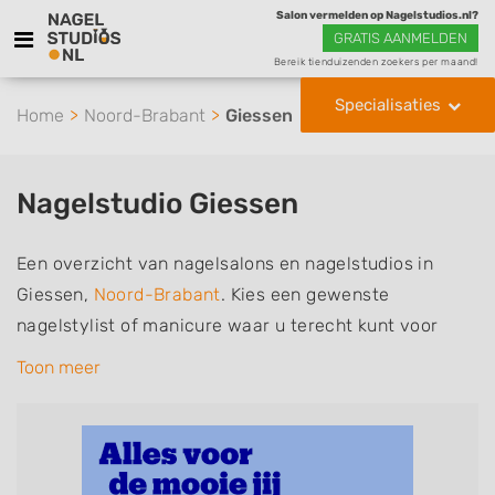
Salon vermelden op Nagelstudios.nl?
GRATIS AANMELDEN
Bereik tienduizenden zoekers per maand!
Specialisaties
Home
Noord-Brabant
Giessen
Nagelstudio Giessen
Een overzicht van nagelsalons en nagelstudios in
Giessen,
Noord-Brabant
. Kies een gewenste
nagelstylist of manicure waar u terecht kunt voor
handverzorging, nagelverzorging en soms ook
Toon meer
voetverzorging. De nagelstylisten hebben mogelijk
een van de volgende specialisaties of aantekeningen:
Manicure, Pedicure, French Manicure, Acrylnagels,
Gelnagels, Nailart, Parrafinebehandeling, 3D Nailart,