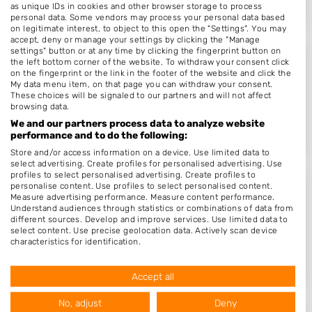
as unique IDs in cookies and other browser storage to process
personal data. Some vendors may process your personal data based
on legitimate interest, to object to this open the "Settings". You may
accept, deny or manage your settings by clicking the "Manage
settings" button or at any time by clicking the fingerprint button on
Arice Nails
the left bottom corner of the website. To withdraw your consent click
on the fingerprint or the link in the footer of the website and click the
Venbroekstraat 3
My data menu item, on that page you can withdraw your consent.
These choices will be signaled to our partners and will not affect
5253AS
Nieuwkuijk
browsing data.
Op 15,20 km afstand
We and our partners process data to analyze website
performance and to do the following:
Store and/or access information on a device. Use limited data to
select advertising. Create profiles for personalised advertising. Use
profiles to select personalised advertising. Create profiles to
personalise content. Use profiles to select personalised content.
Salon LaDavida
Measure advertising performance. Measure content performance.
Understand audiences through statistics or combinations of data from
Zuidzijde 104
different sources. Develop and improve services. Use limited data to
select content. Use precise geolocation data. Actively scan device
2977XD
Goudriaan
characteristics for identification.
Op 15,46 km afstand
Data may be shared outside of the European Union and send to the
USA.
Accept all
Your consent and the cookie policy applies solely to this website/app.
View Partner List (1016 IAB Vendors)
No, adjust
Deny