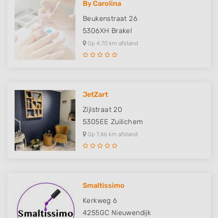
By Carolina
Beukenstraat 26
5306XH
Brakel
Op 4,70 km afstand
JetZart
Zijlstraat 20
5305EE
Zuilichem
Op 7,46 km afstand
Smaltissimo
Kerkweg 6
4255GC
Nieuwendijk