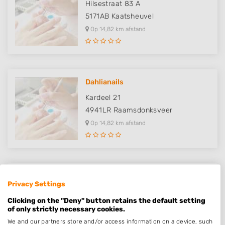
Hilsestraat 83 A
5171AB
Kaatsheuvel
Op 14,82 km afstand
Dahlianails
Kardeel 21
4941LR
Raamsdonksveer
Op 14,82 km afstand
Salon Amara
Privacy Settings
Venusstraat 125
Clicking on the "Deny" button retains the default setting
3371TP
Hardinxveld-Giessendam
of only strictly necessary cookies.
Op 14,87 km afstand
We and our partners store and/or access information on a device, such