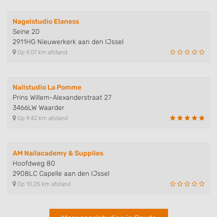
Identify devices based on information
actively requested
Nagelstudio Elaness
Seine 20
Non-IAB processing purposes:
2911HG Nieuwerkerk aan den IJssel
Necessary
Op 9,07 km afstand
Performance
Nailstudio La Pomme
Functional
Prins Willem-Alexanderstraat 27
3466LW Waarder
Advertising
Op 9,42 km afstand
AM Nailacademy & Supplies
Hoofdweg 80
2908LC Capelle aan den IJssel
Op 10,25 km afstand