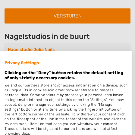
Nagelstudios in de buurt
Nagelstudio Julia Nails
Kleiwegstraat 38
2801GM Gouda
Privacy Settings
Op 0,14 km afstand
Clicking on the "Deny" button retains the default setting
of only strictly necessary cookies.
We and our partners store and/or access information on a device, such
as unique IDs in cookies and other browser storage to process
Nagelsalon Anouk
personal data. Some vendors may process your personal data based
Slapperdel 7
on legitimate interest, to object to this open the "Settings". You may
2801EL Gouda
accept, deny or manage your settings by clicking the "Manage
settings" button or at any time by clicking the fingerprint button on
Op 0,19 km afstand
the left bottom corner of the website. To withdraw your consent click
on the fingerprint or the link in the footer of the website and click the
My data menu item, on that page you can withdraw your consent.
These choices will be signaled to our partners and will not affect
Amber Nails
browsing data.