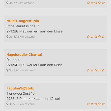
Op 7,73 km afstand
Use profiles to select personalised
advertising
Create profiles to personalise content
MEREL.nagelstudio
Prins Mauritssingel 3
Use profiles to select personalised content
2912BG Nieuwerkerk aan den IJssel
Op 8,92 km afstand
Measure advertising performance
Measure content performance
Nagelsrudio-Chantal
De Iep 4
Understand audiences through statistics
2912RC Nieuwerkerk aan den IJssel
or combinations of data from different
sources
Op 8,96 km afstand
Develop and improve services
FabulouS@Stylz
Use limited data to select content
Tiendweg Oost 10
IAB Special Features:
2935LE Ouderkerk aan den IJssel
Op 9,05 km afstand
Use precise geolocation data