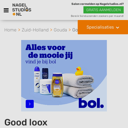
Salon vermelden op Nagelstudios.nl?
GRATIS AANMELDEN
Bereik tienduizenden zoekers per maand!
Specialisaties
Home
Zuid-Holland
Gouda
Good loox
Good loox