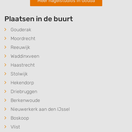
Meer nagelstudios in Gouda
Plaatsen in de buurt
Gouderak
Moordrecht
Reeuwijk
Waddinxveen
Haastrecht
Stolwijk
Hekendorp
Driebruggen
Berkenwoude
Nieuwerkerk aan den IJssel
Boskoop
Vlist