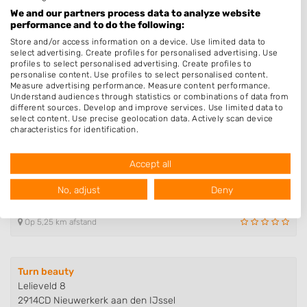
Van Staverenstraat 20
We and our partners process data to analyze website
2811TL Reeuwijk
performance and to do the following:
Op 3,59 km afstand
Store and/or access information on a device. Use limited data to
select advertising. Create profiles for personalised advertising. Use
profiles to select personalised advertising. Create profiles to
personalise content. Use profiles to select personalised content.
Studio B-Unique
Measure advertising performance. Measure content performance.
Understand audiences through statistics or combinations of data from
De Akker 127
different sources. Develop and improve services. Use limited data to
2743DT Waddinxveen
select content. Use precise geolocation data. Actively scan device
Op 5,13 km afstand
characteristics for identification.
Data may be shared outside of the European Union and send to the
USA.
Accept all
Your consent and the cookie policy applies solely to this website/app.
Sabine's Sparkling Nails
View Partner List (1016 IAB Vendors)
No, adjust
Deny
Jan Willem Frisoweg 16
We use your data for the following purposes:
2741BV Waddinxveen
IAB processing purposes:
Op 5,25 km afstand
Store and/or access information on a device
Use limited data to select advertising
Turn beauty
Lelieveld 8
Create profiles for personalised advertising
2914CD Nieuwerkerk aan den IJssel