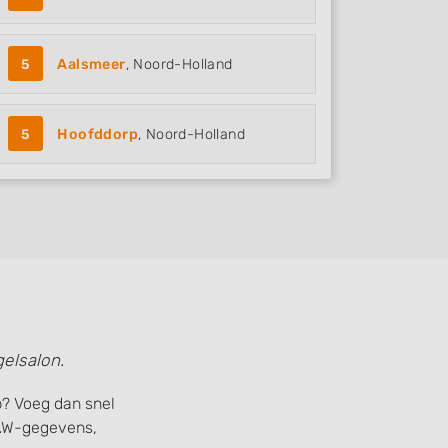
5
Aalsmeer
, Noord-Holland
5
Hoofddorp
, Noord-Holland
elsalon.
p? Voeg dan snel
NAW-gegevens,