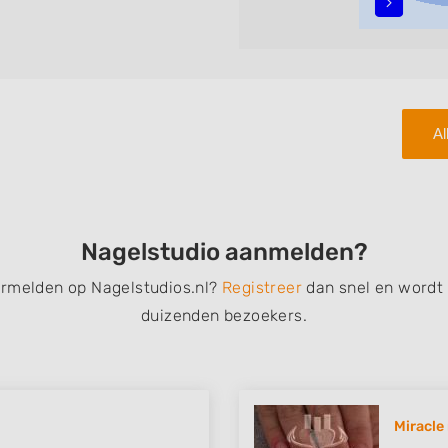
teren met behulp van de
n in iedere wijk (noord, oost,
.
Al
Nagelstudio aanmelden?
ermelden op Nagelstudios.nl?
Registreer
dan snel en wordt
duizenden bezoekers.
Miracle