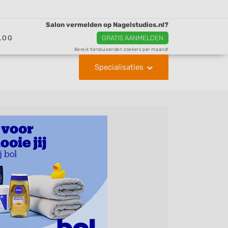
Salon vermelden op Nagelstudios.nl?
LOG
GRATIS AANMELDEN
Bereik tienduizenden zoekers per maand!
Specialisaties