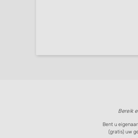
Use profiles to select personalised content
Measure advertising performance
Measure content performance
Understand audiences through statistics or combinations of
sources
Develop and improve services
Use limited data to select content
IAB Special Features:
Use precise geolocation data
Identify devices based on information actively requested
Bereik 
Non-IAB processing purposes:
Necessary
Bent u eigenaar
(gratis) uw 
Performance