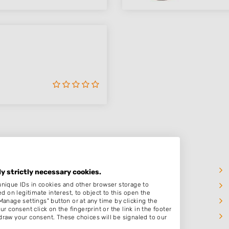
Huisduinen
ly strictly necessary cookies.
unique IDs in cookies and other browser storage to
Den Helder
on legitimate interest, to object to this open the
Wieringerwaard
Manage settings" button or at any time by clicking the
r consent click on the fingerprint or the link in the footer
Sint Maartensvlotbrug
draw your consent. These choices will be signaled to our