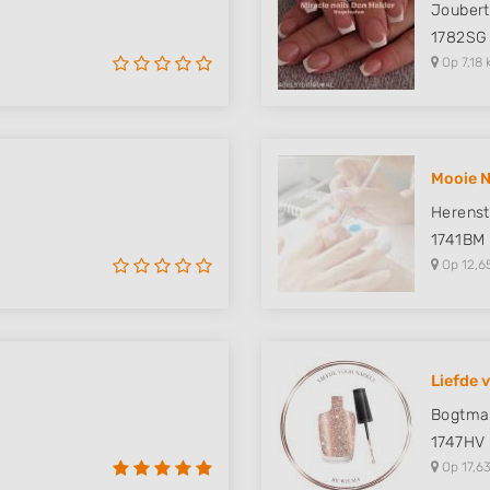
Joubert
1782SG
Op 7,18 
Mooie N
Herenst
1741BM
Op 12,6
Liefde 
Bogtma
1747HV
Op 17,63