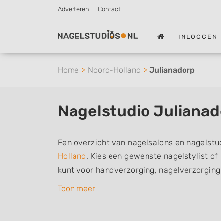
Adverteren
Contact
INLOGGEN
Home
Noord-Holland
Julianadorp
Nagelstudio Julianad
Een overzicht van nagelsalons en nagelstu
Holland
. Kies een gewenste nagelstylist o
kunt voor handverzorging, nagelverzorging
De nagelstylisten hebben mogelijk een van
Toon meer
of aantekeningen: Manicure, Pedicure, Fre
Gelnagels, Nailart, Parrafinebehandeling, 3