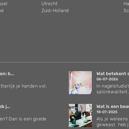
ssel
Utrecht
Ha
nd
Zuid-Holland
Sc
n: b...
Wat betekent sa
06-07-2026
tterlijk je handen vol.
In nagelstudio
salonkwaliteit
 j...
Wat is een bea
18-07-2025
rten? Dan is een goede
Als je weleens
geweest, heb je