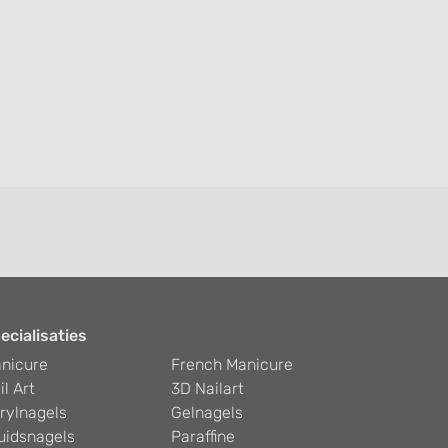
ecialisaties
nicure
French Manicure
il Art
3D Nailart
rylnagels
Gelnagels
uidsnagels
Paraffine