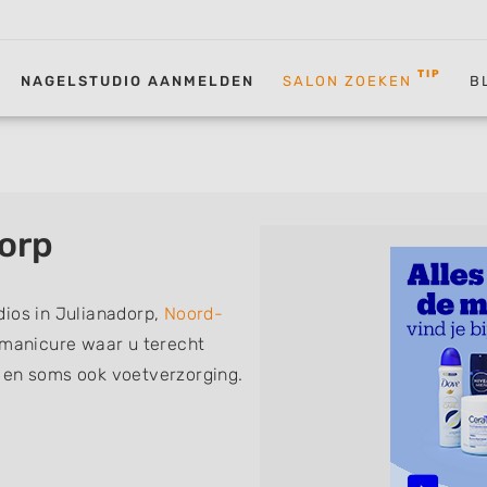
TIP
NAGELSTUDIO AANMELDEN
SALON ZOEKEN
B
orp
dios in Julianadorp,
Noord-
f manicure waar u terecht
 en soms ook voetverzorging.
 de volgende specialisaties
nch Manicure, Acrylnagels,
D Nailart, Bruidsnagels en