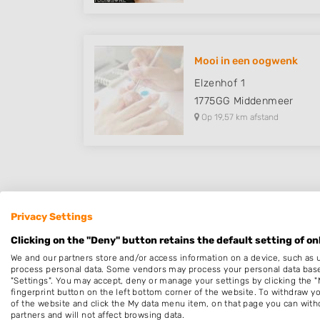
Mooi in een oogwenk
Elzenhof 1
1775GG
Middenmeer
Op 19,57 km afstand
Plaatsen in de buurt
Privacy Settings
Breezand
Clicking on the "Deny" button retains the default setting of on
We and our partners store and/or access information on a device, such as 
Anna Paulowna
process personal data. Some vendors may process your personal data based 
Oudesluis
"Settings". You may accept, deny or manage your settings by clicking the "
fingerprint button on the left bottom corner of the website. To withdraw you
Westerland
of the website and click the My data menu item, on that page you can with
partners and will not affect browsing data.