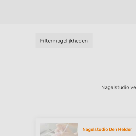
Handmassage. U kunt de zoekresultaten fil
specialisatie filter en u vindt zoekresultate
zuid, west en het centrum) van Julianadorp
Filtermogelijkheden
Nagelstudio v
Nagelstudio Den Helder