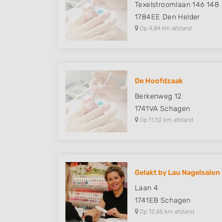
Texelstroomlaan 146 148
1784EE
Den Helder
Op 4,84 km afstand
De Hoofdzaak
Berkenweg 12
1741VA
Schagen
Op 11,52 km afstand
Gelakt by Lau Nagelsalon
Laan 4
1741EB
Schagen
Op 12,65 km afstand