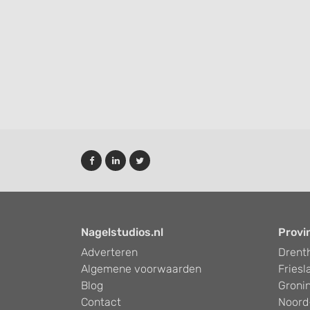
Functional
Advertising
Nagelstudios.nl
Provi
Adverteren
Drent
Algemene voorwaarden
Friesl
Blog
Groni
Contact
Noord