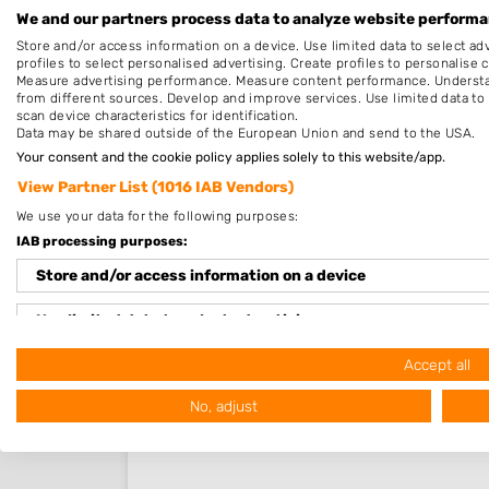
We and our partners process data to analyze website performan
Store and/or access information on a device. Use limited data to select adv
profiles to select personalised advertising. Create profiles to personalise 
Measure advertising performance. Measure content performance. Understan
from different sources. Develop and improve services. Use limited data to 
scan device characteristics for identification.
Data may be shared outside of the European Union and send to the USA.
Your consent and the cookie policy applies solely to this website/app.
View Partner List (1016 IAB Vendors)
We use your data for the following purposes:
Nieuw in Julianadorp
IAB processing purposes:
Store and/or access information on a device
Nog geen statistieken beschikbaar.
Use limited data to select advertising
Create profiles for personalised advertising
Accept all
No, adjust
Use profiles to select personalised advertising
Create profiles to personalise content