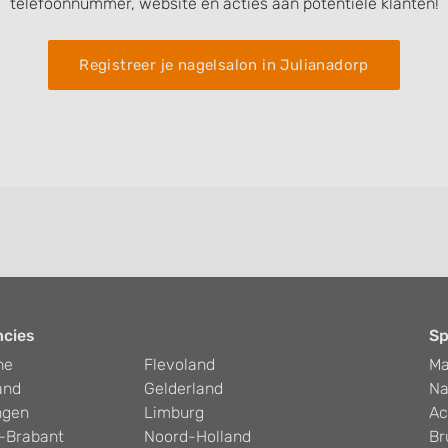
telefoonnummer, website en acties aan potentiele klanten!
Registreer je nagelsalon in Julianadorp
ncies
Sp
he
Flevoland
Ma
and
Gelderland
Na
ngen
Limburg
Ac
-Brabant
Noord-Holland
Br