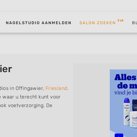
TIP
NAGELSTUDIO AANMELDEN
SALON ZOEKEN
B
ier
ios in Offingawier,
Friesland
.
e waar u terecht kunt voor
ook voetverzorging. De
volgende specialisaties of
 Manicure, Acrylnagels,
D Nailart, Bruidsnagels en