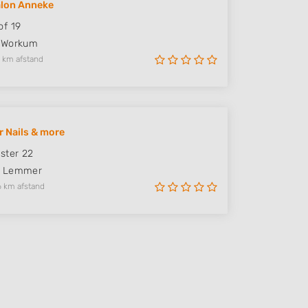
alon Anneke
f 19
Workum
 km afstand
 Nails & more
ster 22
Lemmer
6 km afstand