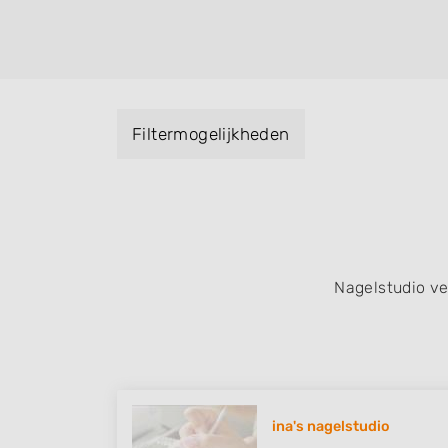
Handmassage. U kunt de zoekresultaten fil
specialisatie filter en u vindt zoekresultate
zuid, west en het centrum) van Offingawier
Filtermogelijkheden
Nagelstudio v
ina's nagelstudio