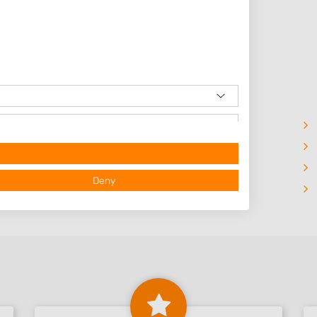
Loënga
Uitwellingerga
Ysbrechtum
Deny
IJlst