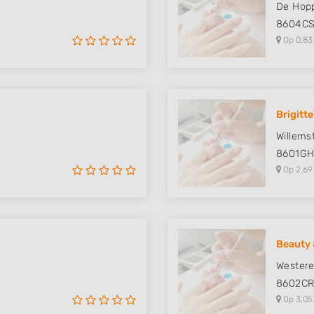
De Hop
8604C
Op 0,83
Brigitte
Willems
8601G
Op 2,69
Beauty 
Wester
8602C
Op 3,05