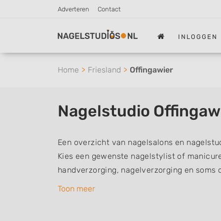
Adverteren
Contact
INLOGGEN
Home
Friesland
Offingawier
Nagelstudio Offingaw
Een overzicht van nagelsalons en nagelstud
Kies een gewenste nagelstylist of manicur
handverzorging, nagelverzorging en soms 
nagelstylisten hebben mogelijk een van de 
Toon meer
aantekeningen: Manicure, Pedicure, French
Gelnagels, Nailart, Parrafinebehandeling, 3