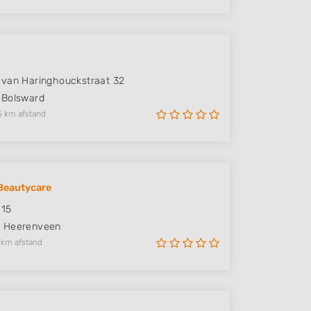
van Haringhouckstraat 32
Bolsward
5 km afstand
Beautycare
 15
K
Heerenveen
 km afstand