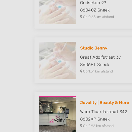
Gudsekop 99
8604CZ
Sneek
Op 0,68 km afstand
Studio Jenny
Graaf Adolfstraat 37
8606BT
Sneek
Op 1,51 km afstand
Jovality | Beauty & More
Worp Tjaardastraat 342
8602XP
Sneek
Op 2,92 km afstand