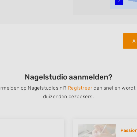
teren met behulp van de
n in iedere wijk (noord, oost,
.
Al
Nagelstudio aanmelden?
ermelden op Nagelstudios.nl?
Registreer
dan snel en wordt
duizenden bezoekers.
Passion