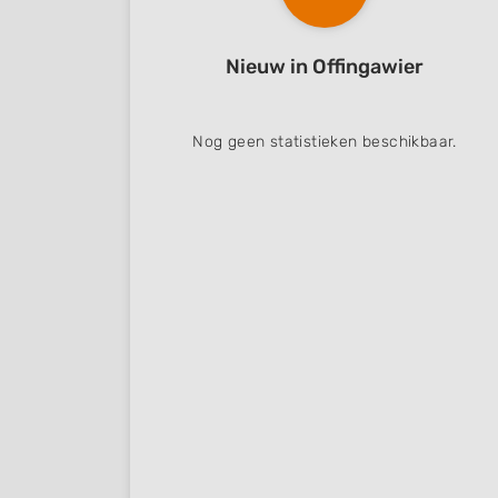
Understand audiences through statistics or combinations of
sources
Nieuw in Offingawier
Develop and improve services
Use limited data to select content
Nog geen statistieken beschikbaar.
IAB Special Features:
Use precise geolocation data
Identify devices based on information actively requested
Non-IAB processing purposes:
Necessary
Performance
Functional
Advertising