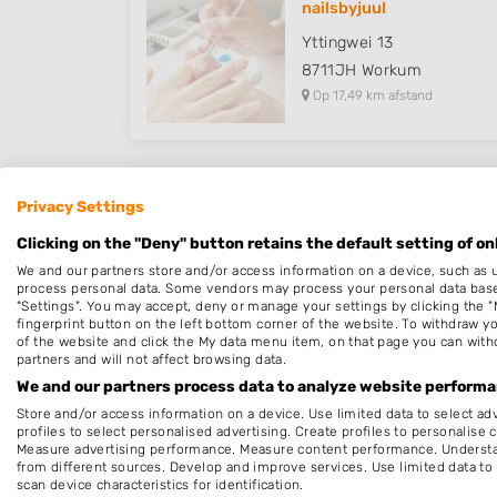
nailsbyjuul
Yttingwei 13
8711JH
Workum
Op 17,49 km afstand
Privacy Settings
InStyle Nails
Clicking on the "Deny" button retains the default setting of on
Legedyk 4
We and our partners store and/or access information on a device, such as 
8935DG
Leeuwarden
process personal data. Some vendors may process your personal data based 
Op 18,67 km afstand
"Settings". You may accept, deny or manage your settings by clicking the "
fingerprint button on the left bottom corner of the website. To withdraw you
of the website and click the My data menu item, on that page you can with
partners and will not affect browsing data.
We and our partners process data to analyze website performan
Store and/or access information on a device. Use limited data to select adv
Marianne Mud ~Nagelstyl
profiles to select personalised advertising. Create profiles to personalise 
Measure advertising performance. Measure content performance. Understan
Marssumerstraat 33 Ach
from different sources. Develop and improve services. Use limited data to 
8913AG
Leeuwarden
scan device characteristics for identification.