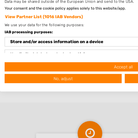
Data may be shared outside of the European Union and send to the USA.
Op 19,99 km afstand
Your consent and the cookie policy applies solely to this website/app.
View Partner List (1016 IAB Vendors)
We use your data for the following purposes:
IAB processing purposes:
Store and/or access information on a device
Plaatsen in de buurt
Use limited data to select advertising
Oppenhuizen
Goënga
Create profiles for personalised advertising
Accept all
Scharnegoutum
No, adjust
Use profiles to select personalised advertising
Jutrijp
Create profiles to personalise content
Use profiles to select personalised content
Measure advertising performance
Measure content performance