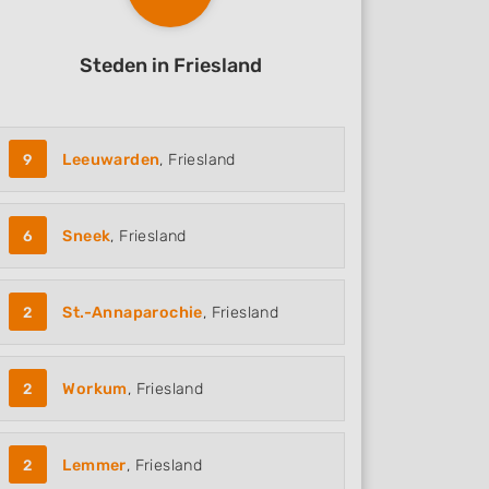
Steden in Friesland
9
Leeuwarden
, Friesland
6
Sneek
, Friesland
2
St.-Annaparochie
, Friesland
2
Workum
, Friesland
2
Lemmer
, Friesland