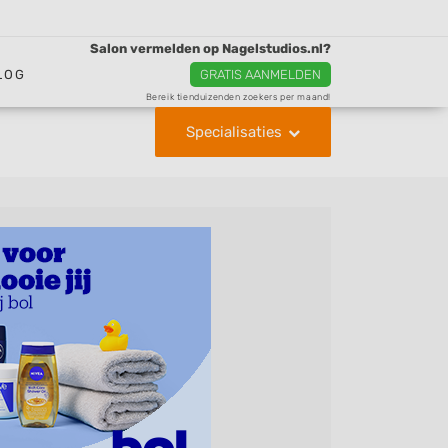
Salon vermelden op Nagelstudios.nl?
LOG
GRATIS AANMELDEN
Bereik tienduizenden zoekers per maand!
Specialisaties