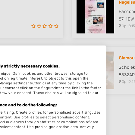
Nagels
Bascoho
8711EW
Op 18,15
Glamour
ly strictly necessary cookies.
Scholek
unique IDs in cookies and other browser storage to
8532AP
on legitimate interest, to object to this open the
Op 19,2
Manage settings" button or at any time by clicking the
r consent click on the fingerprint or the link in the footer
draw your consent. These choices will be signaled to our
ce and to do the following:
ertising. Create profiles for personalised advertising. Use
iste~
content. Use profiles to select personalised content.
d audiences through statistics or combinations of data
terom
select content. Use precise geolocation data. Actively