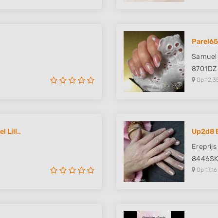
Parel65
Samuel 
8701DZ
Op 12,3
 Lill..
Up2d8 
Ereprijs
8446S
Op 17,16