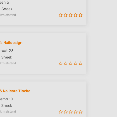
pen 6
S
Sneek
 km afstand
's Naildesign
traat 28
H
Sneek
 km afstand
& Nailcare Tineke
eems 10
R
Sneek
 km afstand