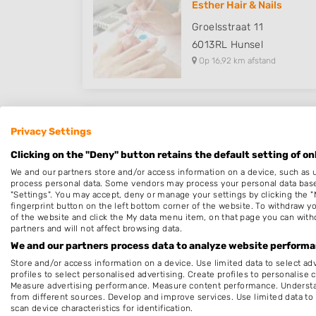
Esther Hair & Nails
Groelsstraat 11
6013RL
Hunsel
Op 16,92 km afstand
Privacy Settings
Nagelstudio Margriet
Clicking on the "Deny" button retains the default setting of on
Maria van Bourgondiëstra
We and our partners store and/or access information on a device, such as 
6137HP
Sittard
process personal data. Some vendors may process your personal data based 
Op 17,13 km afstand
"Settings". You may accept, deny or manage your settings by clicking the "
fingerprint button on the left bottom corner of the website. To withdraw you
of the website and click the My data menu item, on that page you can with
partners and will not affect browsing data.
We and our partners process data to analyze website performan
Store and/or access information on a device. Use limited data to select adv
Beatrix Nails & Beauty
profiles to select personalised advertising. Create profiles to personalise 
Measure advertising performance. Measure content performance. Understan
Korenstraat 42
from different sources. Develop and improve services. Use limited data to 
6135GM
Sittard
scan device characteristics for identification.