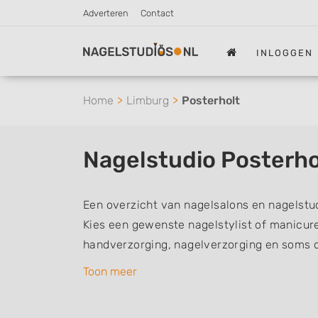
Adverteren
Contact
INLOGGEN
Home
Limburg
Posterholt
Nagelstudio Posterho
Een overzicht van nagelsalons en nagelstud
Kies een gewenste nagelstylist of manicur
handverzorging, nagelverzorging en soms 
nagelstylisten hebben mogelijk een van de 
Toon meer
aantekeningen: Manicure, Pedicure, French
Gelnagels, Nailart, Parrafinebehandeling, 3