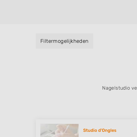
Handmassage. U kunt de zoekresultaten fil
specialisatie filter en u vindt zoekresultate
zuid, west en het centrum) van Posterholt.
Filtermogelijkheden
Nagelstudio v
Studio d'Ongles