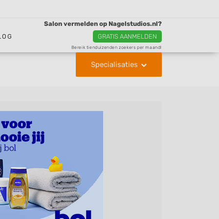
Salon vermelden op Nagelstudios.nl?
LOG
GRATIS AANMELDEN
Bereik tienduizenden zoekers per maand!
Specialisaties