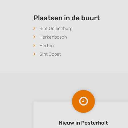
Understand audiences through statistics or combinations of
sources
Plaatsen in de buurt
Develop and improve services
Sint Odiliënberg
Use limited data to select content
Herkenbosch
IAB Special Features:
Herten
Use precise geolocation data
Sint Joost
Identify devices based on information actively requested
Non-IAB processing purposes:
Necessary
Performance
Functional
Advertising
Nieuw in Posterholt