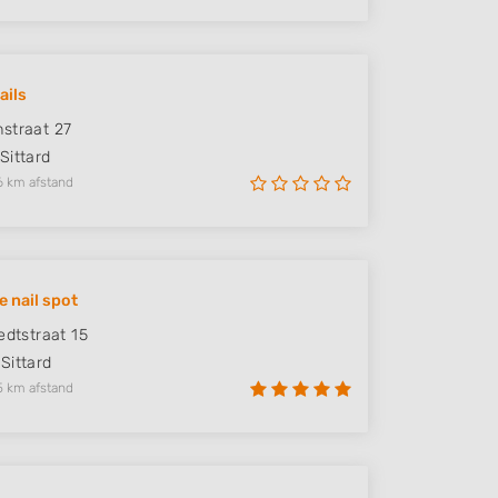
ails
straat 27
Sittard
6 km afstand
le nail spot
edtstraat 15
Sittard
5 km afstand