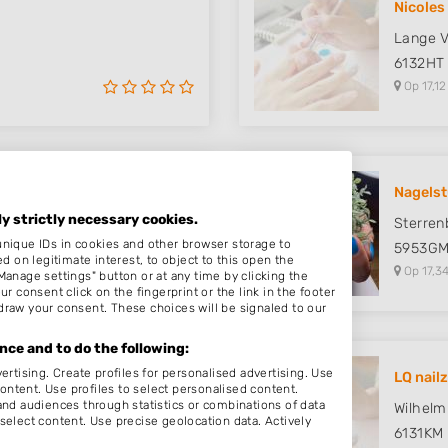
Nicoles
Lange V
6132HT
Op 17,12
Nagels
ly strictly necessary cookies.
at 12
Sterre
unique IDs in cookies and other browser storage to
5953G
on legitimate interest, to object to this open the
Op 17,34
Manage settings" button or at any time by clicking the
r consent click on the fingerprint or the link in the footer
draw your consent. These choices will be signaled to our
ce and to do the following:
ertising. Create profiles for personalised advertising. Use
LQ nailz
content. Use profiles to select personalised content.
d audiences through statistics or combinations of data
Wilhelm
select content. Use precise geolocation data. Actively
6131KM