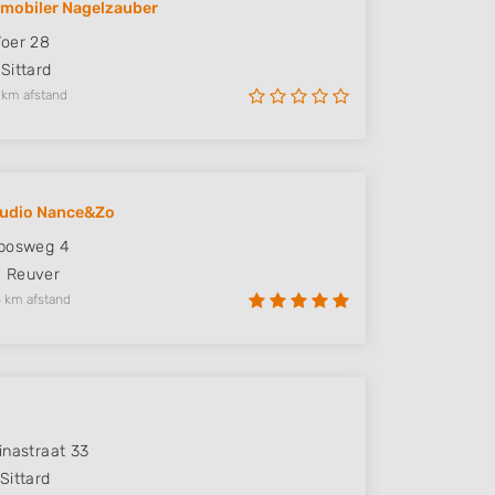
 mobiler Nagelzauber
oer 28
Sittard
 km afstand
tudio Nance&Zo
nbosweg 4
M
Reuver
 km afstand
inastraat 33
Sittard