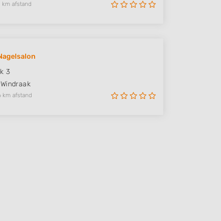
 km afstand
Nagelsalon
k 3
Windraak
6 km afstand