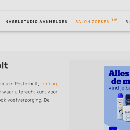
TIP
NAGELSTUDIO AANMELDEN
SALON ZOEKEN
B
lt
ios in Posterholt,
Limburg
.
e waar u terecht kunt voor
ook voetverzorging. De
volgende specialisaties of
 Manicure, Acrylnagels,
D Nailart, Bruidsnagels en