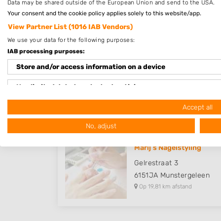
Data may be shared outside of the European Union and send to the USA.
Op 18,04 km afstand
Your consent and the cookie policy applies solely to this website/app.
View Partner List (1016 IAB Vendors)
We use your data for the following purposes:
IAB processing purposes:
Nagelstudio WJ-Nails
Store and/or access information on a device
Hoogstraat 26
6011RZ
Ell
Use limited data to select advertising
Op 19,43 km afstand
Create profiles for personalised advertising
Accept all
No, adjust
Use profiles to select personalised advertising
Create profiles to personalise content
Marij’s Nagelstyling
Gelrestraat 3
Use profiles to select personalised content
6151JA
Munstergeleen
Op 19,81 km afstand
Measure advertising performance
Measure content performance