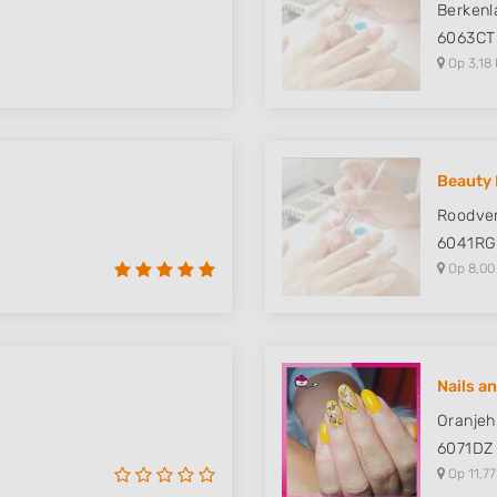
Berkenl
6063CT
Op 3,18 
Beauty 
Roodver
6041RG
Op 8,00
Nails a
Oranjeh
6071DZ
Op 11,77