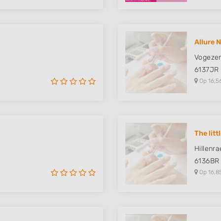
Allure N
Vogezen
6137JR
Op 16,5
The litt
Hillenra
6136BR
Op 16,8