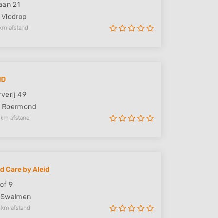
aan 21
Vlodrop
km afstand
ID
verij 49
Roermond
 km afstand
nd Care by Aleid
of 9
Swalmen
 km afstand