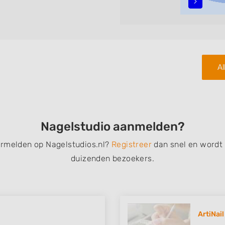
teren met behulp van de
n in iedere wijk (noord, oost,
Al
Nagelstudio aanmelden?
ermelden op Nagelstudios.nl?
Registreer
dan snel en wordt
duizenden bezoekers.
ArtiNail