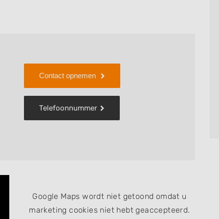
tie, Zuivering en Anti-aging.
lijkheden of om gelijk een afspraak bij mij te
 de website of via mijn 06-nummer)
 media kanalen, zowel facebook als instagram
Contact opnemen
k
Telefoonnummer
Google Maps wordt niet getoond omdat u
marketing cookies niet hebt geaccepteerd.