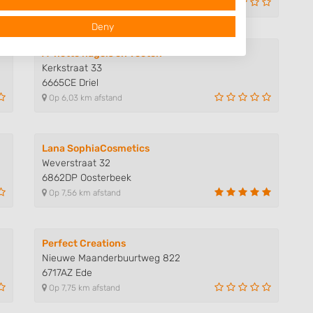
Op 5,21 km afstand
Deny
A-nette nagels en voeten
Kerkstraat 33
6665CE Driel
Op 6,03 km afstand
Lana SophiaCosmetics
Weverstraat 32
 data from different
6862DP Oosterbeek
Op 7,56 km afstand
Perfect Creations
Nieuwe Maanderbuurtweg 822
6717AZ Ede
Op 7,75 km afstand