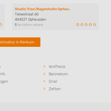
Studio Triez (Nagelstudio Opheu..
Tielsestraat 60
4043JT Opheusden
Op 9,68 km afstand
lstudios in Renkum
n
Wolfheze
rth
Bennekom
ngen
Driel
t
Zetten