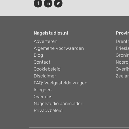
Nagelstudios.nl
Provi
Adverteren
Drent
Algemene voorwaarden
Friesl
Blog
Groni
Contact
Noord
Cookiebeleid
Overij
Disclaimer
Zeela
FAQ: Veelgestelde vragen
Inloggen
Over ons
Nagelstudio aanmelden
Privacybeleid