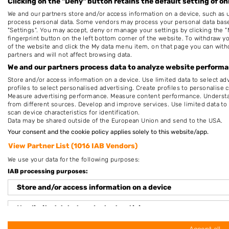
Clicking on the "Deny" button retains the default setting of on
en/of andere giften, direct dan wel indi
We and our partners store and/or access information on a device, such as 
om dit bedrijf te beoordelen. Op het schr
process personal data. Some vendors may process your personal data based 
"Settings". You may accept, deny or manage your settings by clicking the "
Voorwaarden
van "Fanatic B.V." van over
fingerprint button on the left bottom corner of the website. To withdraw you
of the website and click the My data menu item, on that page you can with
partners and will not affect browsing data.
We and our partners process data to analyze website performan
Store and/or access information on a device. Use limited data to select adv
profiles to select personalised advertising. Create profiles to personalise 
Measure advertising performance. Measure content performance. Understan
Nagelstudios in de buurt
from different sources. Develop and improve services. Use limited data to 
scan device characteristics for identification.
Data may be shared outside of the European Union and send to the USA.
Maupertuus Pedicure Manicure Na..
Your consent and the cookie policy applies solely to this website/app.
Ekerlaan 4
View Partner List (1016 IAB Vendors)
6721AB Bennekom
We use your data for the following purposes:
Op 4,03 km afstand
IAB processing purposes:
Store and/or access information on a device
nagel salon Marissa Varenhout
Use limited data to select advertising
Gerdesstraat 79
6701AH Wageningen
Create profiles for personalised advertising
Accept all