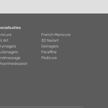
ecialisaties
nicure
French Manicure
il Art
3D Nailart
rylnagels
Gelnagels
uidsnagels
Paraffine
ndmassage
Pedicure
hoonheidssalon