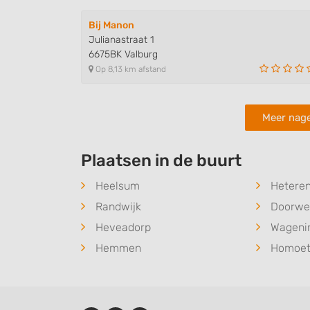
Identify devices based on information actively requested
Non-IAB processing purposes:
Bij Manon
Julianastraat 1
Necessary
6675BK Valburg
Op 8,13 km afstand
Performance
Functional
Meer nage
Advertising
Plaatsen in de buurt
Heelsum
Hetere
Randwijk
Doorwe
Heveadorp
Wageni
Hemmen
Homoe