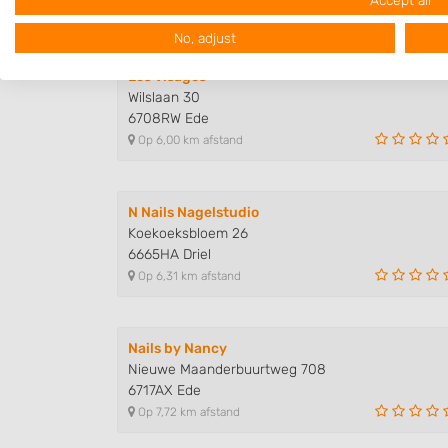
Op 4,70 km afstand
No, adjust
Use profiles to select personalised advertising
Les Visages
Create profiles to personalise content
Wilslaan 30
6708RW Ede
Use profiles to select personalised content
Op 6,00 km afstand
Measure advertising performance
Measure content performance
N Nails Nagelstudio
Koekoeksbloem 26
Understand audiences through statistics or combinations of
6665HA Driel
sources
Op 6,31 km afstand
Develop and improve services
Use limited data to select content
Nails by Nancy
Nieuwe Maanderbuurtweg 708
IAB Special Features:
6717AX Ede
Use precise geolocation data
Op 7,72 km afstand