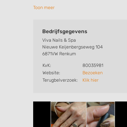
de handen bestaan uit 3 pakketten: Hydrata
Toon meer
Kijk snel op de website voor de beauty moge
maken. (let op: afspraak in te plannen via
Bedrijfsgegevens
Neem gerust een kijkje ook op mijn social
Viva Nails & Spa
(Viva_Nails_and_Spa)
Nieuwe Keijenbergseweg 104
6871VW Renkum
Tot snel bij Meer Dan Kappers in Oosterbee
KvK:
80035981
Viva Nails&Spa
Website:
Bezoeken
Terugbelverzoek:
Klik hier