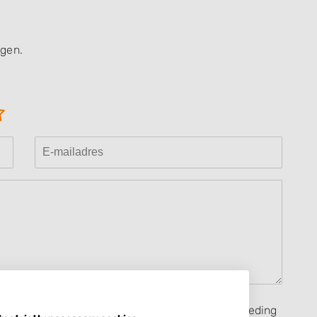
ngen.
seerd op mijn eigen ervaring en ik heb geen vergoeding