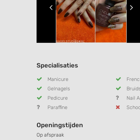
Specialisaties
Manicure
Frenc
Gelnagels
Bruid
Pedicure
Nail A
Paraffine
Schoo
Openingstijden
Op afspraak