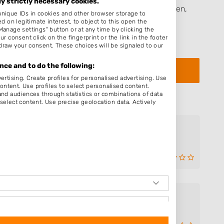
ly strictly necessary cookies.
rect, heb ontvangen van een persoon dan wel derden,
unique IDs in cookies and other browser storage to
ijven van een beoordeling zijn de
Algemene
on legitimate interest, to object to this open the
Manage settings" button or at any time by clicking the
eenkomstige toepassing.
r consent click on the fingerprint or the link in the footer
draw your consent. These choices will be signaled to our
ce and to do the following:
ertising. Create profiles for personalised advertising. Use
content. Use profiles to select personalised content.
d audiences through statistics or combinations of data
select content. Use precise geolocation data. Actively
Connie s
Gerdesstraat 115
6701AJ Wageningen
Op 4,66 km afstand
Nailandhaircare
Lombardi 136
6708LV Wageningen