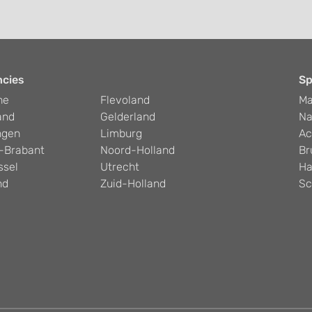
ncies
Sp
he
Flevoland
Ma
and
Gelderland
Na
ngen
Limburg
Ac
-Brabant
Noord-Holland
Br
ssel
Utrecht
Ha
nd
Zuid-Holland
Sc