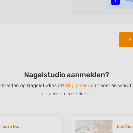
teren met behulp van de
n in iedere wijk (noord, oost,
Al
Nagelstudio aanmelden?
ermelden op Nagelstudios.nl?
Registreer
dan snel en wordt
duizenden bezoekers.
icure Na..
Les Vis