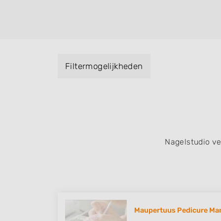
Handmassage. U kunt de zoekresultaten fil
specialisatie filter en u vindt zoekresultate
zuid, west en het centrum) van Bennekom.
Filtermogelijkheden
Nagelstudio v
Maupertuus Pedicure Man