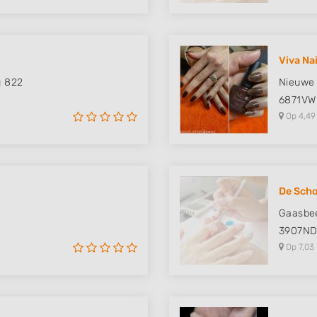
Viva Na
g 822
Nieuwe 
6871VW
Op 4,49
De Sch
Gaasbe
3907N
Op 7,03