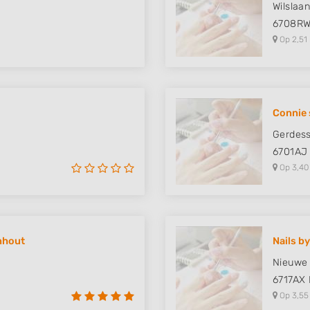
Wilslaa
6708R
Op 2,51
Connie 
Gerdess
6701AJ
Op 3,40
nhout
Nails b
Nieuwe
6717AX
Op 3,55