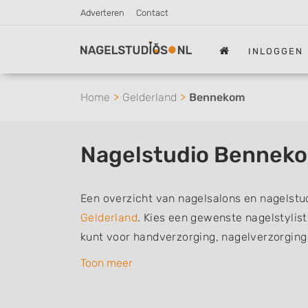
Adverteren
Contact
INLOGGEN
Home
Gelderland
Bennekom
Nagelstudio Bennek
Een overzicht van nagelsalons en nagelstu
Gelderland
. Kies een gewenste nagelstylis
kunt voor handverzorging, nagelverzorging
De nagelstylisten hebben mogelijk een van
Toon meer
of aantekeningen: Manicure, Pedicure, Fre
Gelnagels, Nailart, Parrafinebehandeling, 3