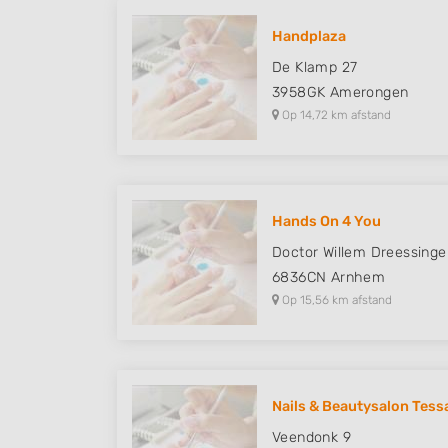
Understand audiences through statistics or combinations of
sources
Handplaza
De Klamp 27
Develop and improve services
3958GK
Amerongen
Use limited data to select content
Op 14,72 km afstand
IAB Special Features:
Use precise geolocation data
Identify devices based on information actively requested
Hands On 4 You
Doctor Willem Dreessinge
Non-IAB processing purposes:
6836CN
Arnhem
Necessary
Op 15,56 km afstand
Performance
Functional
Advertising
Nails & Beautysalon Tess
Veendonk 9