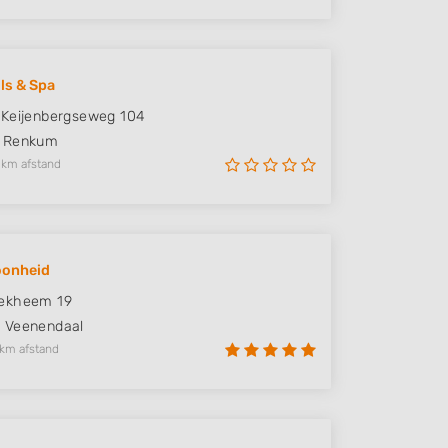
ils & Spa
Keijenbergseweg 104
Renkum
 km afstand
oonheid
ekheem 19
D
Veenendaal
 km afstand