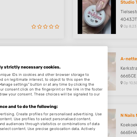
Studio 
Tielses
4043J
Op 8,23
bby Bo..
A-nette
ly strictly necessary cookies.
Kerkstr
unique IDs in cookies and other browser storage to
6665CE
on legitimate interest, to object to this open the
Op 10,5
Manage settings" button or at any time by clicking the
r consent click on the fingerprint or the link in the footer
draw your consent. These choices will be signaled to our
ce and to do the following:
ertising. Create profiles for personalised advertising. Use
N Nails
content. Use profiles to select personalised content.
d audiences through statistics or combinations of data
Koekoe
select content. Use precise geolocation data. Actively
6665HA