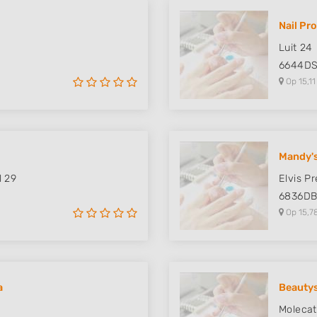
 data from different
Nail Pr
Luit 24
6644D
Op 15,11
Mandy's
l 29
Elvis P
6836D
Op 15,7
a
Beauty
Molecat