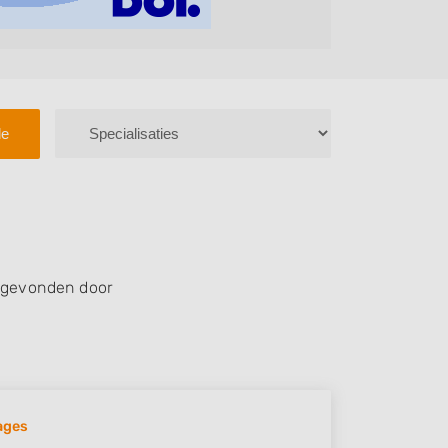
le
 gevonden door
ages