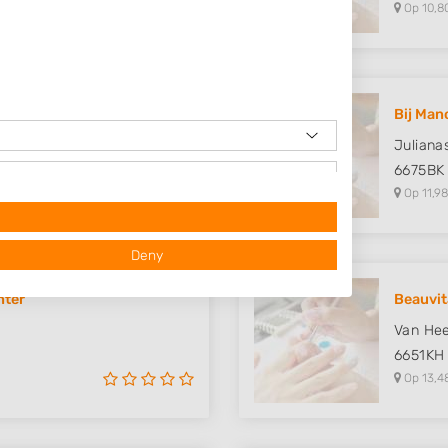
Op 10,8
Bij Man
Julianas
6675BK
Op 11,98
Deny
nter
Beauvit
Van He
6651KH
Op 13,4