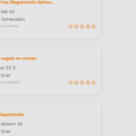
Triez (Nagelstudio Opheu..
traat 60
T
Opheusden
 km afstand
 nagels en voeten
aat 33 D
Driel
0 km afstand
 Nagelstudio
ksbloem 26
Driel