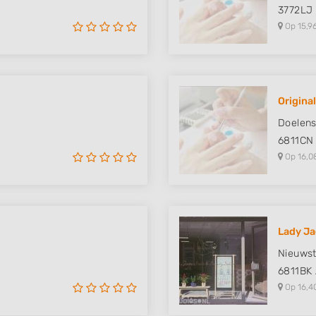
3772LJ
Op 15,9
Original
Doelens
6811CN
Op 16,0
Lady Ja
Nieuws
6811BK
Op 16,4