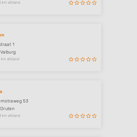
0 km afstand
on
traat 1
Valburg
 km afstand
a
emstraweg 53
Druten
8 km afstand