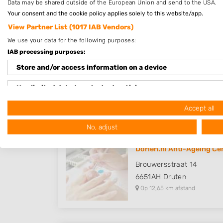
Data may be shared outside of the European Union and send to the USA.
Op 10,61 km afstand
Your consent and the cookie policy applies solely to this website/app.
View Partner List (1017 IAB Vendors)
We use your data for the following purposes:
IAB processing purposes:
Lana SophiaCosmetics
Store and/or access information on a device
Weverstraat 32
6862DP
Oosterbeek
Use limited data to select advertising
Op 11,61 km afstand
Create profiles for personalised advertising
Accept all
No, adjust
Use profiles to select personalised advertising
Create profiles to personalise content
Dorien.nl Anti-Ageing Ce
Brouwersstraat 14
Use profiles to select personalised content
6651AH
Druten
Op 12,65 km afstand
Measure advertising performance
Measure content performance