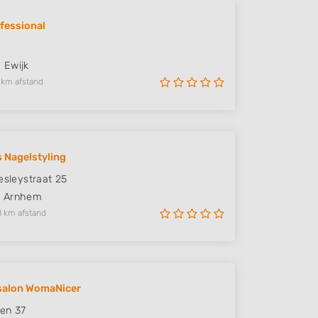
ofessional
S
Ewijk
 km afstand
 Nagelstyling
resleystraat 25
B
Arnhem
8 km afstand
salon WomaNicer
en 37