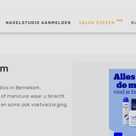
TIP
NAGELSTUDIO AANMELDEN
SALON ZOEKEN
B
om
dios in Bennekom,
t of manicure waar u terecht
 en soms ook voetverzorging.
 de volgende specialisaties
nch Manicure, Acrylnagels,
D Nailart, Bruidsnagels en