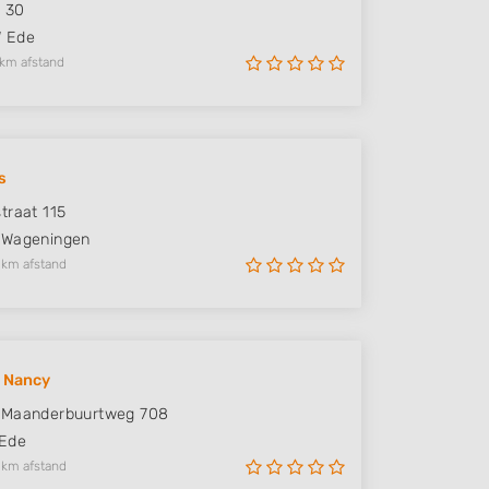
n 30
W
Ede
 km afstand
s
traat 115
Wageningen
 km afstand
y Nancy
 Maanderbuurtweg 708
Ede
 km afstand