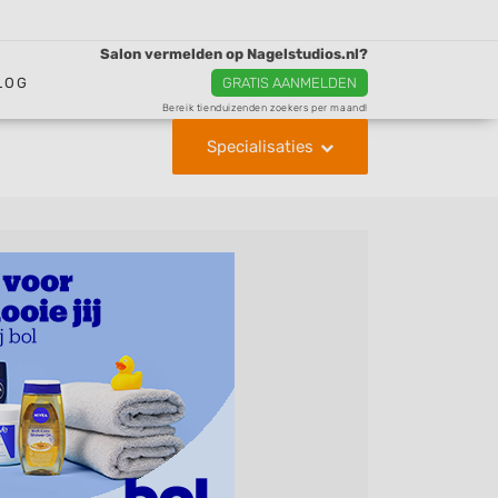
Salon vermelden op Nagelstudios.nl?
LOG
GRATIS AANMELDEN
Bereik tienduizenden zoekers per maand!
Specialisaties