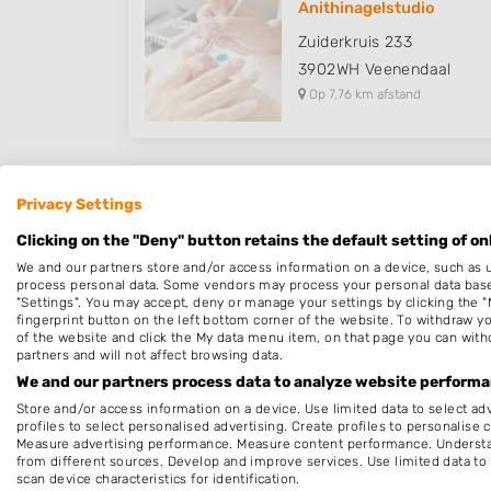
Anithinagelstudio
Zuiderkruis 233
3902WH
Veenendaal
Op 7,76 km afstand
Privacy Settings
Allround Nagelstyliste De
Clicking on the "Deny" button retains the default setting of on
Boslaan 16
We and our partners store and/or access information on a device, such as 
3904KH
Veenendaal
process personal data. Some vendors may process your personal data based 
Op 8,60 km afstand
"Settings". You may accept, deny or manage your settings by clicking the "
fingerprint button on the left bottom corner of the website. To withdraw you
of the website and click the My data menu item, on that page you can with
partners and will not affect browsing data.
We and our partners process data to analyze website performan
Store and/or access information on a device. Use limited data to select adv
Coco's Mooie Handen
profiles to select personalised advertising. Create profiles to personalise 
Measure advertising performance. Measure content performance. Understan
Componistensingel 23
from different sources. Develop and improve services. Use limited data to 
3906BS
Veenendaal
scan device characteristics for identification.