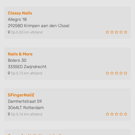
Use profiles to select personalised content
Classy Nails
Allegro 18
Measure advertising performance
2925BD Krimpen aan den IJssel
Op 5,50 km afstand
Measure content performance
Understand audiences through statistics
or combinations of data from different
Nails & More
sources
Bolero 30
3335ED Zwijndrecht
Develop and improve services
Op 5,73 km afstand
Use limited data to select content
IAB Special Features:
5FingerNailZ
Damhertstraat 59
Use precise geolocation data
3064LT Rotterdam
Op 5,76 km afstand
Identify devices based on information
actively requested
Non-IAB processing purposes: