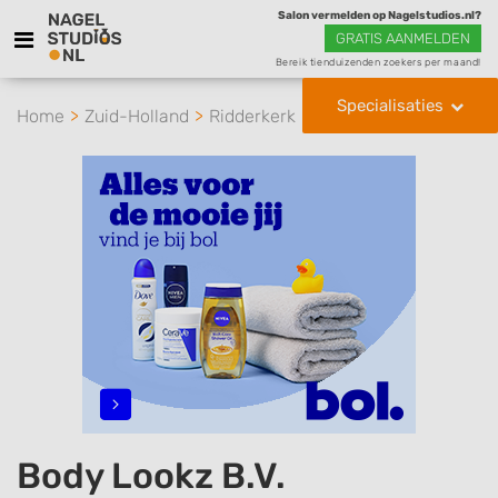
Salon vermelden op Nagelstudios.nl?
GRATIS AANMELDEN
Bereik tienduizenden zoekers per maand!
Specialisaties
Home
Zuid-Holland
Ridderkerk
Body Lookz B.V.
Body Lookz B.V.