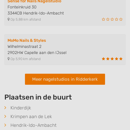
Sense for Nails Nagelstudio
Necessary
Fonteinkruid 30
3344CB Hendrik-Ido-Ambacht
Performance
Op 5,88 km afstand
Functional
Advertising
MoMo Nails & Styles
Wilhelminastraat 2
2902HW Capelle aan den IJssel
Op 5,90 km afstand
Meer nagelstudios in Ridderkerk
Plaatsen in de buurt
Kinderdijk
Krimpen aan de Lek
Hendrik-Ido-Ambacht