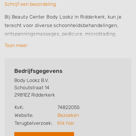
Schrijf een beoordeling
Bij Beauty Center Body Lookz in Ridderkerk, kun je
terecht voor diverse schoonheidsbehandelingen,
ontspanningsmassages, pedicure, microblading,
microdermabrasie, nagelstyling, huidverbetering,
Toon meer
pigmentbehandelingen, visagie, waxen, tanden
bleken, en wimperstyling.
Bedrijfsgegevens
Laat jezelf in de watten leggen en haal het mooiste uit
Body Lookz B.V.
jezelf!
Schoutstraat 14
2981EZ Ridderkerk
KvK:
74822055
Website:
Bezoeken
Terugbelverzoek:
Klik hier