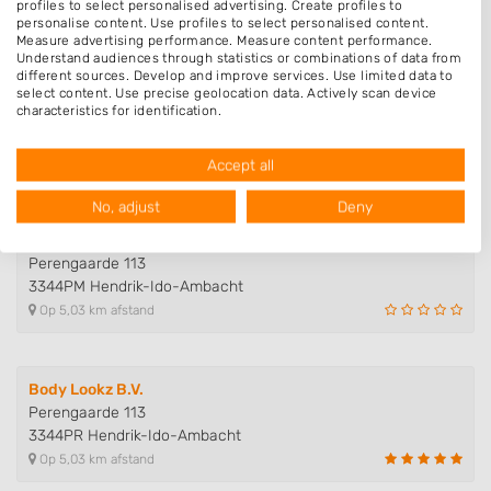
profiles to select personalised advertising. Create profiles to
Op 3,92 km afstand
personalise content. Use profiles to select personalised content.
Measure advertising performance. Measure content performance.
Understand audiences through statistics or combinations of data from
different sources. Develop and improve services. Use limited data to
Casa Mani
select content. Use precise geolocation data. Actively scan device
characteristics for identification.
Molenhoef 42
Data may be shared outside of the European Union and send to the
3343CN Hendrik-Ido-Ambacht
USA.
Op 4,37 km afstand
Accept all
Your consent and the cookie policy applies solely to this website/app.
View Partner List (1016 IAB Vendors)
No, adjust
Deny
We use your data for the following purposes:
Venus Nails
IAB processing purposes:
Perengaarde 113
3344PM Hendrik-Ido-Ambacht
Store and/or access information on a device
Op 5,03 km afstand
Use limited data to select advertising
Create profiles for personalised advertising
Body Lookz B.V.
Perengaarde 113
Use profiles to select personalised
3344PR Hendrik-Ido-Ambacht
advertising
Op 5,03 km afstand
Create profiles to personalise content