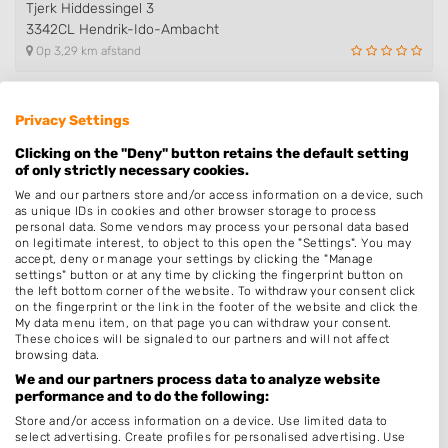
Tjerk Hiddessingel 3
3342CL Hendrik-Ido-Ambacht
Op 3,29 km afstand
Privacy Settings
Nagelstudio Denise
Aert van Nesstraat 96
Clicking on the "Deny" button retains the default setting
3342CB Hendrik-Ido-Ambacht
of only strictly necessary cookies.
Op 3,48 km afstand
We and our partners store and/or access information on a device, such
as unique IDs in cookies and other browser storage to process
personal data. Some vendors may process your personal data based
on legitimate interest, to object to this open the "Settings". You may
Beleza Nagelstudio & Beautysalo..
accept, deny or manage your settings by clicking the "Manage
settings" button or at any time by clicking the fingerprint button on
Nijenrodeweg 24
the left bottom corner of the website. To withdraw your consent click
3077ES Rotterdam
on the fingerprint or the link in the footer of the website and click the
My data menu item, on that page you can withdraw your consent.
Op 3,56 km afstand
These choices will be signaled to our partners and will not affect
browsing data.
We and our partners process data to analyze website
Beauty In & Out
performance and to do the following:
De Hoge Bogerd 4
Store and/or access information on a device. Use limited data to
3342GA Hendrik-Ido-Ambacht
select advertising. Create profiles for personalised advertising. Use