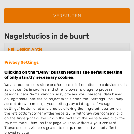
Nagelstudios in de buurt
Nail Design Antje
Klompmakkersstrjitte 17
9251EG Burgum
Privacy Settings
Op 4,65 km afstand
Clicking on the "Deny" button retains the default setting
of only strictly necessary cookies.
We and our partners store and/or access information on a device, such
as unique IDs in cookies and other browser storage to process
Studio Y-nique
personal data. Some vendors may process your personal data based
Kuormakkersstrjitte 19
on legitimate interest, to object to this open the "Settings". You may
9251HR Burgum
accept, deny or manage your settings by clicking the "Manage
settings" button or at any time by clicking the fingerprint button on
Op 4,89 km afstand
the left bottom corner of the website. To withdraw your consent click
on the fingerprint or the link in the footer of the website and click the
My data menu item, on that page you can withdraw your consent.
These choices will be signaled to our partners and will not affect
Hands On Nails
browsing data.