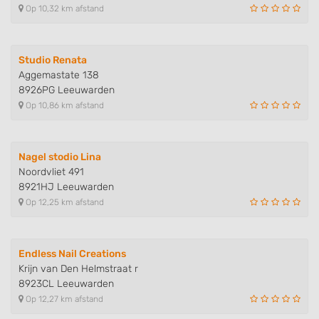
Op 10,32 km afstand
Use profiles to select personalised
advertising
Create profiles to personalise content
Studio Renata
Aggemastate 138
Use profiles to select personalised content
8926PG Leeuwarden
Op 10,86 km afstand
Measure advertising performance
Measure content performance
Nagel stodio Lina
Noordvliet 491
Understand audiences through statistics
8921HJ Leeuwarden
or combinations of data from different
sources
Op 12,25 km afstand
Develop and improve services
Endless Nail Creations
Use limited data to select content
Krijn van Den Helmstraat r
IAB Special Features:
8923CL Leeuwarden
Op 12,27 km afstand
Use precise geolocation data