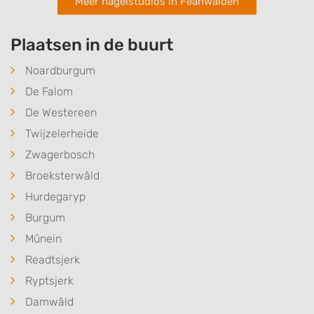
Meer nagelstudios in Feanwâlden
Plaatsen in de buurt
Noardburgum
De Falom
De Westereen
Twijzelerheide
Zwagerbosch
Broeksterwâld
Hurdegaryp
Burgum
Mûnein
Readtsjerk
Ryptsjerk
Damwâld