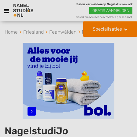
Salon vermelden op Nagelstudios.nl?
GRATIS AANMELDEN
Bereik tienduizenden zoekers per maand!
Specialisaties
Home
Friesland
Feanwâlden
NagelstudiJo
NagelstudiJo