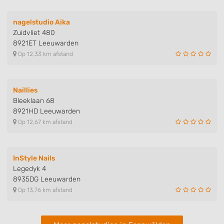
Identify devices based on information
actively requested
nagelstudio Aika
Zuidvliet 480
Non-IAB processing purposes:
8921ET Leeuwarden
Necessary
Op 12,33 km afstand
Performance
Naillies
Functional
Bleeklaan 68
8921HD Leeuwarden
Advertising
Op 12,67 km afstand
InStyle Nails
Legedyk 4
8935DG Leeuwarden
Op 13,76 km afstand