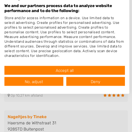
J. Wiemersstraat 22
We and our partners process data to analyze website
9103NJ Dokkum
performance and to do the following:
Op 9,37 km afstand
Store and/or access information on a device. Use limited data to
select advertising. Create profiles for personalised advertising. Use
profiles to select personalised advertising. Create profiles to
personalise content. Use profiles to select personalised content.
Ziggy`s Nails
Measure advertising performance. Measure content performance.
Understand audiences through statistics or combinations of data from
Roordaburg 40
different sources. Develop and improve services. Use limited data to
8926KH Leeuwarden
select content. Use precise geolocation data. Actively scan device
Op 10,09 km afstand
characteristics for identification.
Data may be shared outside of the European Union and send to the
USA.
Accept all
Your consent and the cookie policy applies solely to this website/app.
Kim van Dussen Nagelstudio
View Partner List (1016 IAB Vendors)
No, adjust
Deny
Apolloweg 5
We use your data for the following purposes:
8938AT Leeuwarden
IAB processing purposes:
Op 10,27 km afstand
Store and/or access information on a device
Use limited data to select advertising
Nageltjes by Tineke
Haersma de Withstraat 31
Create profiles for personalised advertising
9285TD Buitenpost