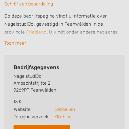
Schrijf een beoordeling
Op deze bedrijfspagina vindt u informatie over
NagelstudiJo, gevestigd in Feanwâlden in de
provincie
Friesland
. U vindt onder andere het adres,
de plaats, het telefoonnummer en openingstijden.
Toon meer
Daarnaast vindt u specialisaties en aantekeningen
van deze nagelsalon, nagelstudio of nagelstylist. Zo
weet u welke behandelingen NagelstudiJo voor u kan
Bedrijfsgegevens
verzorgen. Ten slotte kunt een beoordeling of review
NagelstudiJo
achterlaten.
Ambachtstrjitte 2
9269PT Feanwâlden
Zoekt u een andere nagelstudio? Zoek dan in
Feanwâlden
.
KvK:
-
Website:
Bezoeken
Terugbelverzoek:
Klik hier