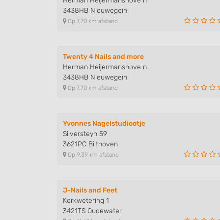
Herman Heijermanshove n
3438HB Nieuwegein
Develop and improve services
Op 7,70 km afstand
Use limited data to select content
IAB Special Features:
Twenty 4 Nails and more
Use precise geolocation data
Herman Heijermanshove n
3438HB Nieuwegein
Identify devices based on information actively requested
Op 7,70 km afstand
Non-IAB processing purposes:
Necessary
Yvonnes Nagelstudiootje
Silversteyn 59
Performance
3621PC Bilthoven
Op 9,39 km afstand
Functional
Advertising
J-Nails and Feet
Kerkwetering 1
3421TS Oudewater