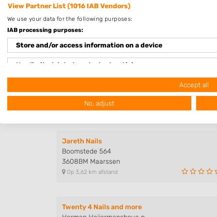
View Partner List (1016 IAB Vendors)
We use your data for the following purposes:
IAB processing purposes:
Store and/or access information on a device
Nagelstudios in de buurt
Use limited data to select advertising
Natural Looking Nails
Create profiles for personalised advertising
Accept all
Duizendknooplaan 44
3452AT Utrecht
No, adjust
Use profiles to select personalised advertising
Op 0,07 km afstand
Create profiles to personalise content
Jareth Nails
Use profiles to select personalised content
Boomstede 564
3608BM Maarssen
Measure advertising performance
Op 3,62 km afstand
Measure content performance
Understand audiences through statistics or combinations of
Twenty 4 Nails and more
sources