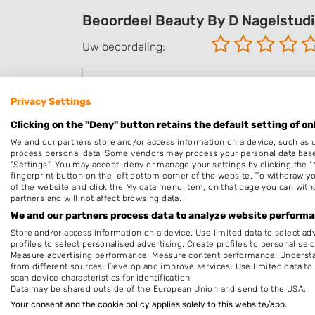
Beoordeel Beauty By D Nagelstud
Uw beoordeling:
Privacy Settings
Clicking on the "Deny" button retains the default setting of on
We and our partners store and/or access information on a device, such as 
process personal data. Some vendors may process your personal data based 
"Settings". You may accept, deny or manage your settings by clicking the "
fingerprint button on the left bottom corner of the website. To withdraw you
of the website and click the My data menu item, on that page you can with
partners and will not affect browsing data.
We and our partners process data to analyze website performan
Store and/or access information on a device. Use limited data to select adv
Hierbij bevestig ik dat de review is geba
profiles to select personalised advertising. Create profiles to personalise 
Measure advertising performance. Measure content performance. Understan
en/of andere giften, direct dan wel indi
from different sources. Develop and improve services. Use limited data to 
om dit bedrijf te beoordelen. Op het schr
scan device characteristics for identification.
Data may be shared outside of the European Union and send to the USA.
Voorwaarden
van "Fanatic B.V." van over
Your consent and the cookie policy applies solely to this website/app.