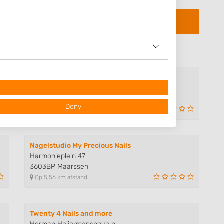
Nagelstudio Fay-Nails
Parkzichtlaan 124
3544NV Utrecht
Deny
Op 2,43 km afstand
Nagelstudio My Precious Nails
Harmonieplein 47
3603BP Maarssen
Op 5,56 km afstand
 data from different
Twenty 4 Nails and more