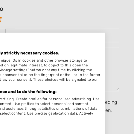
io
ly strictly necessary cookies.
unique IDs in cookies and other browser storage to
on legitimate interest, to object to this open the
Manage settings" button or at any time by clicking the
r consent click on the fingerprint or the link in the footer
draw your consent. These choices will be signaled to our
ce and to do the following:
ertising. Create profiles for personalised advertising. Use
seerd op mijn eigen ervaring en ik heb geen vergoeding
content. Use profiles to select personalised content.
d audiences through statistics or combinations of data
rect, heb ontvangen van een persoon dan wel derden,
select content. Use precise geolocation data. Actively
ijven van een beoordeling zijn de
Algemene
eenkomstige toepassing.