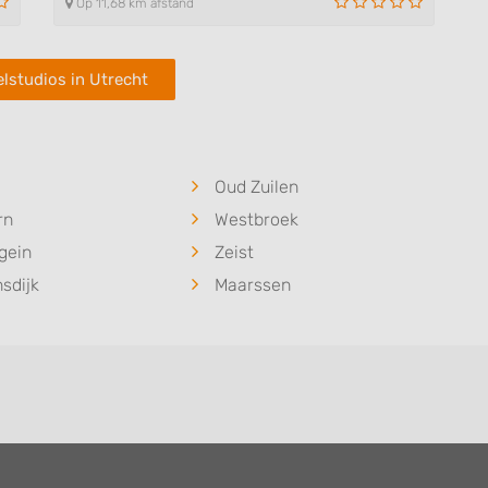
Op 11,68 km afstand
lstudios in Utrecht
Oud Zuilen
rn
Westbroek
gein
Zeist
sdijk
Maarssen