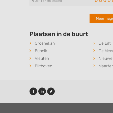
Op 11,67 km afstand
Meer nage
Plaatsen in de buurt
Groenekan
De Bilt
Bunnik
De Mee
Vleuten
Nieuwe
Bilthoven
Maarten