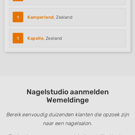
sources
Develop and improve services
1
Kamperland
, Zeeland
Use limited data to select content
IAB Special Features:
1
Kapelle
, Zeeland
Use precise geolocation data
Identify devices based on information
actively requested
Non-IAB processing purposes:
Necessary
Nagelstudio aanmelden
Performance
Wemeldinge
Functional
Bereik eenvoudig duizenden klanten die opzoek zijn
Advertising
naar een nagelsalon.