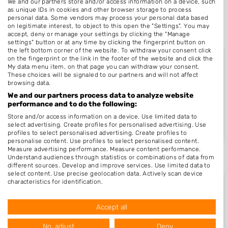
We and our partners store and/or access information on a device, such
as unique IDs in cookies and other browser storage to process
personal data. Some vendors may process your personal data based
on legitimate interest, to object to this open the "Settings". You may
accept, deny or manage your settings by clicking the "Manage
settings" button or at any time by clicking the fingerprint button on
the left bottom corner of the website. To withdraw your consent click
on the fingerprint or the link in the footer of the website and click the
My data menu item, on that page you can withdraw your consent.
These choices will be signaled to our partners and will not affect
browsing data.
Nieuw in Wemeldinge
We and our partners process data to analyze website
performance and to do the following:
Store and/or access information on a device. Use limited data to
Nog geen statistieken beschikbaar.
select advertising. Create profiles for personalised advertising. Use
profiles to select personalised advertising. Create profiles to
personalise content. Use profiles to select personalised content.
Measure advertising performance. Measure content performance.
Understand audiences through statistics or combinations of data from
different sources. Develop and improve services. Use limited data to
select content. Use precise geolocation data. Actively scan device
characteristics for identification.
Data may be shared outside of the European Union and send to the
USA.
Accept all
Beoordelingen Wemeldinge
Your consent and the cookie policy applies solely to this website/app.
View Partner List (1017 IAB Vendors)
No, adjust
Deny