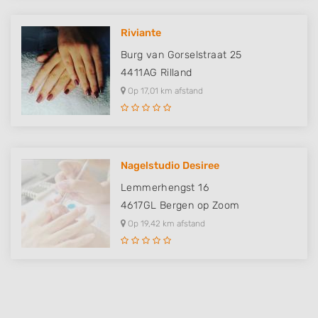
Riviante
Burg van Gorselstraat 25
4411AG
Rilland
Op 17,01 km afstand
Nagelstudio Desiree
Lemmerhengst 16
4617GL
Bergen op Zoom
Op 19,42 km afstand