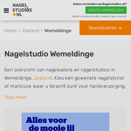
Salon vermelden op Nagelstudios.nl?
GRATIS AANMELDEN
Bereik tienduizenden zoekers per maand!
Specialisaties
Home
Zeeland
Wemeldinge
Nagelstudio Wemeldinge
Een overzicht van nagelsalons en nagelstudios in
Wemeldinge,
Zeeland
. Kies een gewenste nagelstylist
of manicure waar u terecht kunt voor handverzorging,
nagelverzorging en soms ook voetverzorging. De
Toon meer
nagelstylisten hebben mogelijk een van de volgende
specialisaties of aantekeningen: Manicure, Pedicure,
French Manicure, Acrylnagels, Gelnagels, Nailart,
Parrafinebehandeling, 3D Nailart, Bruidsnagels en