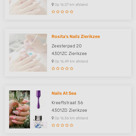
Op 16,07 km afstand
Rosita's Nailz Zierikzee
Zeesterpad 20
4301ZC
Zierikzee
Op 16,49 km afstand
Nails At Sea
Kreeftstraat 56
4301ZD
Zierikzee
Op 16,56 km afstand