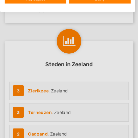
We use your data for the following purposes:
Nog geen statistieken beschikbaar.
IAB processing purposes:
Store and/or access information on a device
Use limited data to select advertising
Create profiles for personalised advertising
Use profiles to select personalised
Steden in Zeeland
advertising
Create profiles to personalise content
Use profiles to select personalised content
3
Zierikzee
, Zeeland
Measure advertising performance
3
Terneuzen
, Zeeland
Measure content performance
Understand audiences through statistics
or combinations of data from different
2
Cadzand
, Zeeland