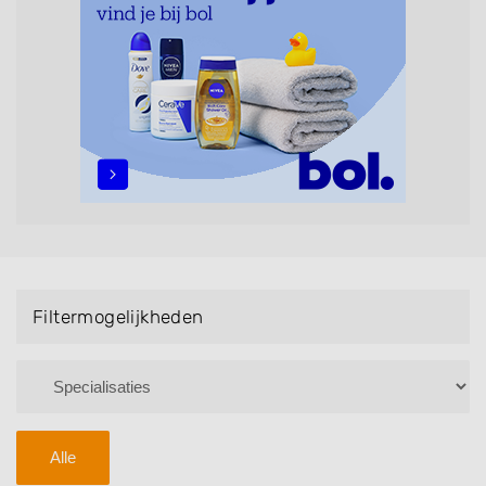
Handmassage. U kunt de zoekresultaten filteren met
behulp van de specialisatie filter en u vindt
zoekresultaten in iedere wijk (noord, oost, zuid, west
en het centrum) van Wemeldinge.
Filtermogelijkheden
Alle