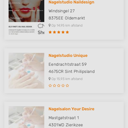
Nagelstudio Naildesign
Windsingel 27
8375EE
Oldemarkt
Op 14,95 km afstand
Nagelstudio Unique
Eendrachtstraat 59
4675CR
Sint Philipsland
Op 15,93 km afstand
Nagelsalon Your Desire
Mastgatstraat 1
4301WD
Zierikzee