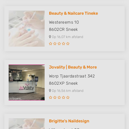
Beauty & Nailcare Tineke
Westereems 10
8602CR
Sneek
Op 16,07 km afstand
Jovality | Beauty & More
Worp Tjaardastraat 342
8602XP
Sneek
Op 16,56 km afstand
Brigitte's Naildesign