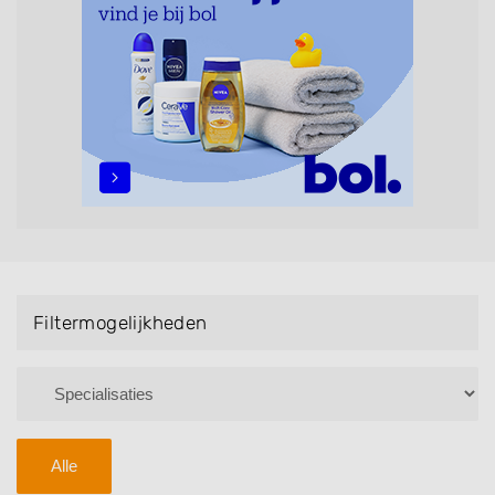
Handmassage. U kunt de zoekresultaten filteren met
behulp van de specialisatie filter en u vindt
zoekresultaten in iedere wijk (noord, oost, zuid, west
en het centrum) van Achlum.
Filtermogelijkheden
Alle