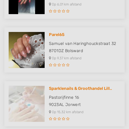
Op 6,01 km afstand
Parel65
Samuel van Haringhouckstraat 32
8701DZ
Bolsward
Op 9,37 km afstand
Sparklenails & Groothandel Lill..
Pastorijfinne 16
9023AL
Jorwert
Op 15,32 km afstand