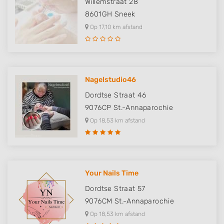
Willemstraat 28
8601GH
Sneek
Op 17,10 km afstand
Nagelstudio46
Dordtse Straat 46
9076CP
St.-Annaparochie
Op 18,53 km afstand
Your Nails Time
Dordtse Straat 57
9076CM
St.-Annaparochie
Op 18,53 km afstand