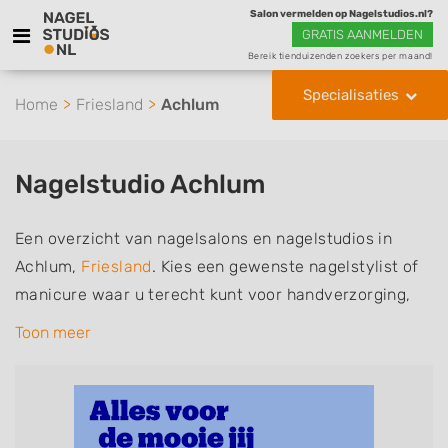
Salon vermelden op Nagelstudios.nl?
GRATIS AANMELDEN
Bereik tienduizenden zoekers per maand!
Specialisaties
Home
Friesland
Achlum
Nagelstudio Achlum
Een overzicht van nagelsalons en nagelstudios in
Achlum,
Friesland
. Kies een gewenste nagelstylist of
manicure waar u terecht kunt voor handverzorging,
nagelverzorging en soms ook voetverzorging. De
Toon meer
nagelstylisten hebben mogelijk een van de volgende
specialisaties of aantekeningen: Manicure, Pedicure,
French Manicure, Acrylnagels, Gelnagels, Nailart,
Parrafinebehandeling, 3D Nailart, Bruidsnagels en