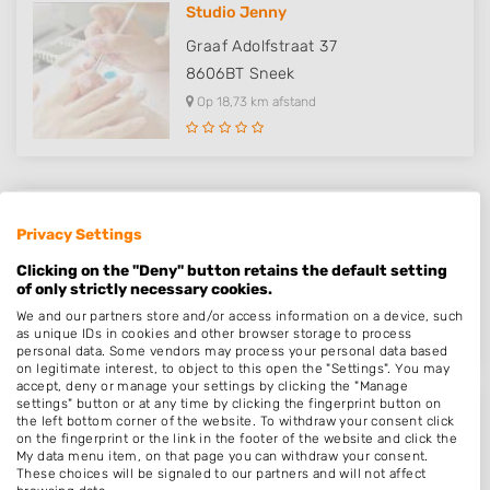
Studio Jenny
Graaf Adolfstraat 37
8606BT
Sneek
Op 18,73 km afstand
Nagelsalon Anneke
Privacy Settings
Bascohof 19
Clicking on the "Deny" button retains the default setting
8711EW
Workum
of only strictly necessary cookies.
Op 19,54 km afstand
We and our partners store and/or access information on a device, such
as unique IDs in cookies and other browser storage to process
personal data. Some vendors may process your personal data based
on legitimate interest, to object to this open the "Settings". You may
accept, deny or manage your settings by clicking the "Manage
settings" button or at any time by clicking the fingerprint button on
nailsbyjuul
the left bottom corner of the website. To withdraw your consent click
on the fingerprint or the link in the footer of the website and click the
Yttingwei 13
My data menu item, on that page you can withdraw your consent.
These choices will be signaled to our partners and will not affect
8711JH
Workum