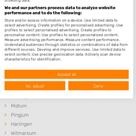
browsing data.
Op 19,64 km afstand
We and our partners process data to analyze website
performance and to do the following:
Store and/or access information on a device. Use limited data to
select advertising. Create profiles for personalised advertising. Use
profiles to select personalised advertising. Create profiles to
personalise content. Use profiles to select personalised content.
Measure advertising performance. Measure content performance.
Understand audiences through statistics or combinations of data from
Plaatsen in de buurt
different sources. Develop and improve services. Use limited data to
select content. Use precise geolocation data. Actively scan device
characteristics for identification.
Arum
Data may be shared outside of the European Union and send to the
Hitzum
USA.
Accept all
Your consent and the cookie policy applies solely to this website/app.
Kimswerd
View Partner List (1017 IAB Vendors)
No, adjust
Deny
Lollum
We use your data for the following purposes:
Herbaijum
IAB processing purposes:
Midlum
Store and/or access information on a device
Pingjum
Use limited data to select advertising
Harlingen
Witmarsum
Create profiles for personalised advertising