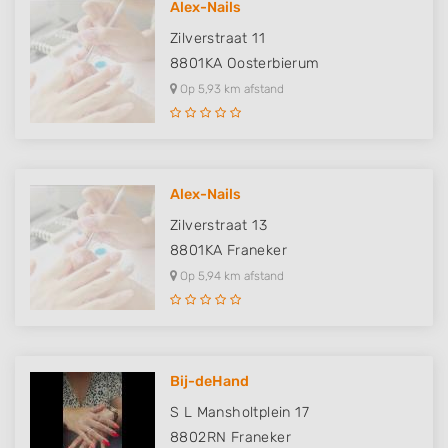
Alex-Nails
Zilverstraat 11
8801KA
Oosterbierum
Op 5,93 km afstand
Alex-Nails
Zilverstraat 13
8801KA
Franeker
Op 5,94 km afstand
Bij-deHand
S L Mansholtplein 17
8802RN
Franeker