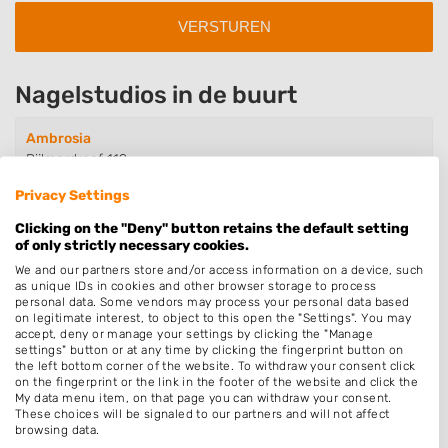
Nagelstudios in de buurt
Ambrosia
Bijlmerdreef 119
1102BP Amsterdam
Privacy Settings
Op 1,40 km afstand
Clicking on the "Deny" button retains the default setting
of only strictly necessary cookies.
We and our partners store and/or access information on a device, such
Luxury Nailstudio
as unique IDs in cookies and other browser storage to process
Breedstraat 12
personal data. Some vendors may process your personal data based
1381BX Weesp
on legitimate interest, to object to this open the "Settings". You may
accept, deny or manage your settings by clicking the "Manage
Op 5,19 km afstand
settings" button or at any time by clicking the fingerprint button on
the left bottom corner of the website. To withdraw your consent click
on the fingerprint or the link in the footer of the website and click the
My data menu item, on that page you can withdraw your consent.
JV Nails
These choices will be signaled to our partners and will not affect
browsing data.
Coen van Boshuizenlaan 51