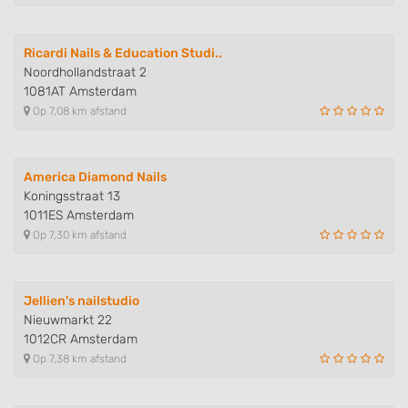
Use profiles to select personalised
advertising
Ricardi Nails & Education Studi..
Create profiles to personalise content
Noordhollandstraat 2
1081AT Amsterdam
Use profiles to select personalised content
Op 7,08 km afstand
Measure advertising performance
Measure content performance
America Diamond Nails
Koningsstraat 13
Understand audiences through statistics
1011ES Amsterdam
or combinations of data from different
Op 7,30 km afstand
sources
Develop and improve services
Jellien's nailstudio
Use limited data to select content
Nieuwmarkt 22
1012CR Amsterdam
IAB Special Features:
Op 7,38 km afstand
Use precise geolocation data