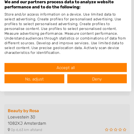
1191TC Ouderkerk aan de Amstel
We and our partners process data to analyze website
performance and to do the following:
Op 5,23 km afstand
Store and/or access information on a device. Use limited data to
select advertising. Create profiles for personalised advertising. Use
profiles to select personalised advertising. Create profiles to
personalise content. Use profiles to select personalised content.
't Nagelstudiootje
Measure advertising performance. Measure content performance.
Kostverlorenhof 59
Understand audiences through statistics or combinations of data from
1183HG Amstelveen
different sources. Develop and improve services. Use limited data to
select content. Use precise geolocation data. Actively scan device
Op 6,43 km afstand
characteristics for identification.
Data may be shared outside of the European Union and send to the
USA.
Accept all
Your consent and the cookie policy applies solely to this website/app.
Handsome Bodycare
De Fluit 22
View Partner List (1016 IAB Vendors)
No, adjust
Deny
1398CA Muiden
We use your data for the following purposes:
Op 6,48 km afstand
IAB processing purposes:
Store and/or access information on a device
Beauty by Rosa
Use limited data to select advertising
Loevestein 30
1082XJ Amsterdam
Create profiles for personalised advertising
Op 6,63 km afstand