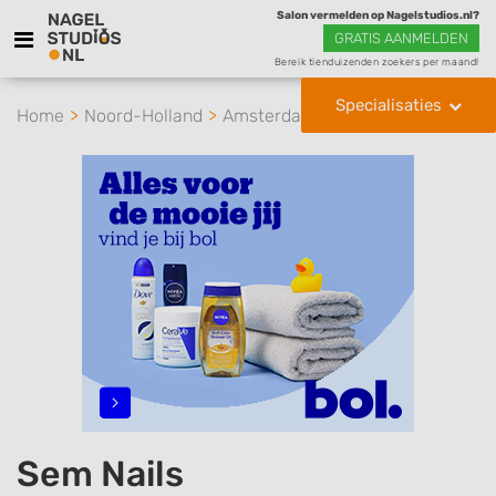
Salon vermelden op Nagelstudios.nl?
GRATIS AANMELDEN
Bereik tienduizenden zoekers per maand!
Specialisaties
Home
Noord-Holland
Amsterdam
Sem Nails
Sem Nails