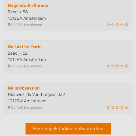
Identify devices based on information
Nagelstudio Serena
actively requested
Zeedijk 58
Non-IAB processing purposes:
1012BA Amsterdam
Op 7,52 km afstand
Necessary
Performance
Nail Art by Maria
Functional
Zeedijk 52
1012BA Amsterdam
Advertising
Op 7,53 km afstand
Nails Obsession
Nieuwezijds Voorburgwal 332
1012RW Amsterdam
Op 7,60 km afstand
Meer nagelstudios in Amsterdam