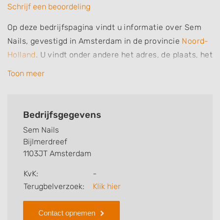
Schrijf een beoordeling
Op deze bedrijfspagina vindt u informatie over Sem
Nails, gevestigd in Amsterdam in de provincie
Noord-
Holland
. U vindt onder andere het adres, de plaats, het
telefoonnummer en openingstijden. Daarnaast vindt u
Toon meer
specialisaties en aantekeningen van deze nagelsalon,
nagelstudio of nagelstylist. Zo weet u welke
behandelingen Sem Nails voor u kan verzorgen. Ten
Bedrijfsgegevens
slotte kunt een beoordeling of review achterlaten.
Sem Nails
Bijlmerdreef
Zoekt u een andere nagelstudio? Zoek dan in
1103JT Amsterdam
Amsterdam
.
KvK:
-
Terugbelverzoek:
Klik hier
Contact opnemen