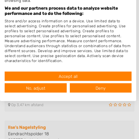
Studio Zoë
browsing data.
Maarten Trompstraat 26
We and our partners process data to analyze website
performance and to do the following:
5224GE 's-Hertogenbosch
Op 2,70 km afstand
Store and/or access information on a device. Use limited data to
select advertising. Create profiles for personalised advertising. Use
profiles to select personalised advertising. Create profiles to
personalise content. Use profiles to select personalised content.
Measure advertising performance. Measure content performance.
Nagelstudio Get Nailed
Understand audiences through statistics or combinations of data from
Vierde Rompert 29
different sources. Develop and improve services. Use limited data to
5233GA 's-Hertogenbosch
select content. Use precise geolocation data. Actively scan device
characteristics for identification.
Op 3,46 km afstand
Data may be shared outside of the European Union and send to the
USA.
Accept all
Your consent and the cookie policy applies solely to this website/app.
Ongle Esthétique
View Partner List (1016 IAB Vendors)
No, adjust
Deny
Derde Rompert 33
We use your data for the following purposes:
5233AE 's-Hertogenbosch
IAB processing purposes:
Op 3,47 km afstand
Store and/or access information on a device
Use limited data to select advertising
Ilse's Nagelstyling
Eendrachtspolder 18
Create profiles for personalised advertising