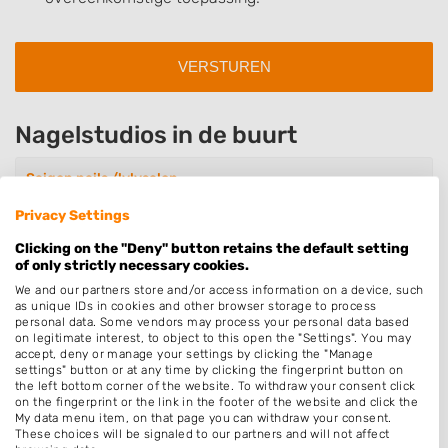
Nagelstudios in de buurt
Saigon nails /lylysalon
Orthenstraat 4
Privacy Settings
5211SX 's-Hertogenbosch
Op 0,83 km afstand
Clicking on the "Deny" button retains the default setting
of only strictly necessary cookies.
We and our partners store and/or access information on a device, such
as unique IDs in cookies and other browser storage to process
Beauty Nails by Mai
personal data. Some vendors may process your personal data based
Hinthamerstraat 193
on legitimate interest, to object to this open the "Settings". You may
accept, deny or manage your settings by clicking the "Manage
5211ML 's-Hertogenbosch
settings" button or at any time by clicking the fingerprint button on
Op 1,56 km afstand
the left bottom corner of the website. To withdraw your consent click
on the fingerprint or the link in the footer of the website and click the
My data menu item, on that page you can withdraw your consent.
These choices will be signaled to our partners and will not affect