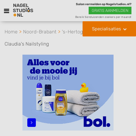
Salon vermelden op Nagelstudios.nl?
GRATIS AANMELDEN
Bereik tienduizenden zoekers per maand!
Specialisaties
Home
Noord-Brabant
's-Hertogenbosch
Claudia's Nailstyling