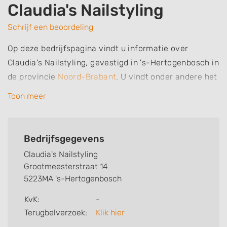
Claudia's Nailstyling
Schrijf een beoordeling
Op deze bedrijfspagina vindt u informatie over
Claudia's Nailstyling, gevestigd in 's-Hertogenbosch in
de provincie
Noord-Brabant
. U vindt onder andere het
adres, de plaats, het telefoonnummer en
Toon meer
openingstijden. Daarnaast vindt u specialisaties en
aantekeningen van deze nagelsalon, nagelstudio of
nagelstylist. Zo weet u welke behandelingen Claudia's
Bedrijfsgegevens
Nailstyling voor u kan verzorgen. Ten slotte kunt een
Claudia's Nailstyling
beoordeling of review achterlaten.
Grootmeesterstraat 14
5223MA 's-Hertogenbosch
Zoekt u een andere nagelstudio? Zoek dan in
's-
Hertogenbosch
.
KvK:
-
Terugbelverzoek:
Klik hier