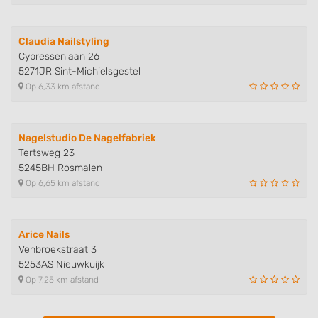
Identify devices based on information
actively requested
Claudia Nailstyling
Non-IAB processing purposes:
Cypressenlaan 26
5271JR Sint-Michielsgestel
Necessary
Op 6,33 km afstand
Performance
Functional
Nagelstudio De Nagelfabriek
Tertsweg 23
Advertising
5245BH Rosmalen
Op 6,65 km afstand
Arice Nails
Venbroekstraat 3
5253AS Nieuwkuijk
Op 7,25 km afstand