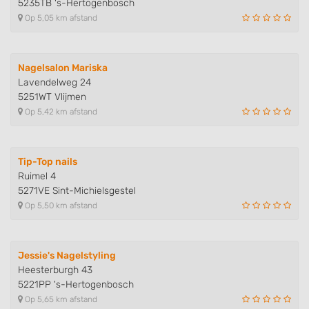
5235TB 's-Hertogenbosch
Op 5,05 km afstand
Use profiles to select personalised
advertising
Create profiles to personalise content
Nagelsalon Mariska
Lavendelweg 24
Use profiles to select personalised content
5251WT Vlijmen
Op 5,42 km afstand
Measure advertising performance
Measure content performance
Tip-Top nails
Understand audiences through statistics
Ruimel 4
or combinations of data from different
5271VE Sint-Michielsgestel
sources
Op 5,50 km afstand
Develop and improve services
Jessie's Nagelstyling
Use limited data to select content
Heesterburgh 43
IAB Special Features:
5221PP 's-Hertogenbosch
Use precise geolocation data
Op 5,65 km afstand