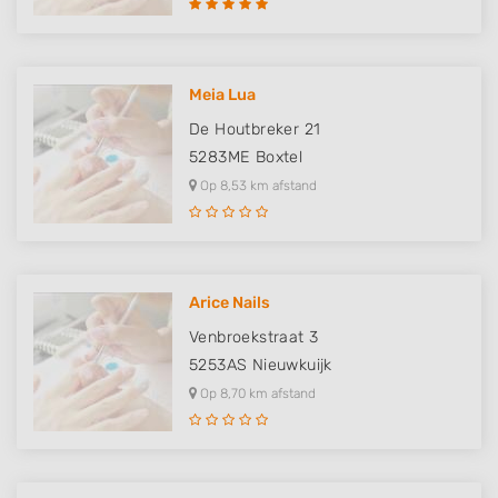
Meia Lua
De Houtbreker 21
5283ME
Boxtel
Op 8,53 km afstand
Arice Nails
Venbroekstraat 3
5253AS
Nieuwkuijk
Op 8,70 km afstand