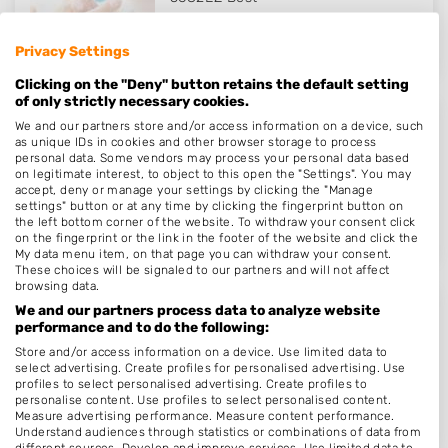
Op 16,46 km afstand
Privacy Settings
Clicking on the "Deny" button retains the default setting
of only strictly necessary cookies.
We and our partners store and/or access information on a device, such
Hand- en Nagelstudio Sandy
as unique IDs in cookies and other browser storage to process
personal data. Some vendors may process your personal data based
Acacia 27
on legitimate interest, to object to this open the "Settings". You may
5682EA
Best
accept, deny or manage your settings by clicking the "Manage
settings" button or at any time by clicking the fingerprint button on
Op 17,01 km afstand
the left bottom corner of the website. To withdraw your consent click
on the fingerprint or the link in the footer of the website and click the
My data menu item, on that page you can withdraw your consent.
These choices will be signaled to our partners and will not affect
browsing data.
We and our partners process data to analyze website
Bocura Hand- en Voetverzorging
performance and to do the following:
Molenstraat 4
Store and/or access information on a device. Use limited data to
select advertising. Create profiles for personalised advertising. Use
5141BS
Waalwijk
profiles to select personalised advertising. Create profiles to
Op 17,25 km afstand
personalise content. Use profiles to select personalised content.
Measure advertising performance. Measure content performance.
Understand audiences through statistics or combinations of data from
different sources. Develop and improve services. Use limited data to