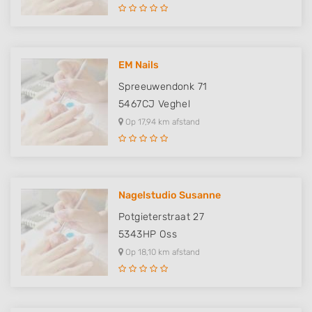
Functional
Advertising
EM Nails
Spreeuwendonk 71
5467CJ
Veghel
Op 17,94 km afstand
Nagelstudio Susanne
Potgieterstraat 27
5343HP
Oss
Op 18,10 km afstand