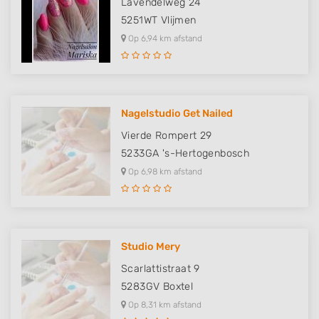
Lavendelweg 24
5251WT
Vlijmen
Op 6,94 km afstand
Nagelstudio Get Nailed
Vierde Rompert 29
5233GA
's-Hertogenbosch
Op 6,98 km afstand
Studio Mery
Scarlattistraat 9
5283GV
Boxtel
Op 8,31 km afstand