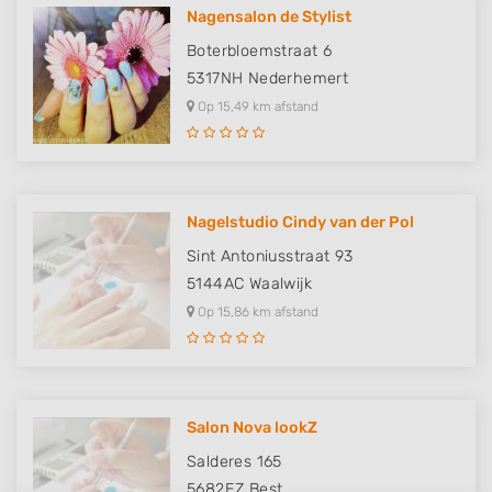
Nagensalon de Stylist
Boterbloemstraat 6
5317NH
Nederhemert
Op 15,49 km afstand
Nagelstudio Cindy van der Pol
Sint Antoniusstraat 93
5144AC
Waalwijk
Op 15,86 km afstand
Salon Nova lookZ
Salderes 165
5682EZ
Best