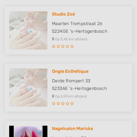
Studio Zoë
Maarten Trompstraat 26
5224GE
's-Hertogenbosch
Op 5,45 km afstand
Ongle Esthétique
Derde Rompert 33
5233AE
's-Hertogenbosch
Op 6,93 km afstand
Nagelsalon Mariska