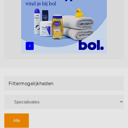
Handmassage. U kunt de zoekresultaten filteren met
behulp van de specialisatie filter en u vindt
zoekresultaten in iedere wijk (noord, oost, zuid, west
en het centrum) van Vught.
Filtermogelijkheden
Alle