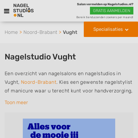
Salon vermelden op Nagelstudios.nl?
GRATIS AANMELDEN
Bereik tienduizenden zoekers per maand!
Specialisaties
Home
Noord-Brabant
Vught
Nagelstudio Vught
Een overzicht van nagelsalons en nagelstudios in
Vught,
Noord-Brabant
. Kies een gewenste nagelstylist
of manicure waar u terecht kunt voor handverzorging,
nagelverzorging en soms ook voetverzorging. De
Toon meer
nagelstylisten hebben mogelijk een van de volgende
specialisaties of aantekeningen: Manicure, Pedicure,
French Manicure, Acrylnagels, Gelnagels, Nailart,
Parrafinebehandeling, 3D Nailart, Bruidsnagels en