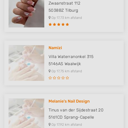
Measure advertising performance
Zwaanstraat 112
5038BZ
Tilburg
Measure content performance
Op 17,73 km afstand
Understand audiences through statistics
or combinations of data from different
sources
Develop and improve services
Namizi
Villa Waterranonkel 315
Use limited data to select content
5146AS
Waalwijk
IAB Special Features:
Op 17,75 km afstand
Use precise geolocation data
Identify devices based on information
actively requested
Melanie's Nail Design
Non-IAB processing purposes:
Tinus van der Sijdestraat 20
Necessary
5161CD
Sprang-Capelle
Performance
Op 17,92 km afstand