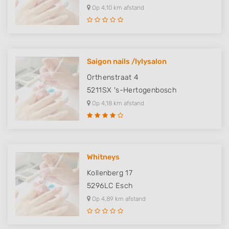
Op 4,10 km afstand
Saigon nails /lylysalon
Orthenstraat 4
5211SX
's-Hertogenbosch
Op 4,18 km afstand
Whitneys
Kollenberg 17
5296LC
Esch
Op 4,89 km afstand