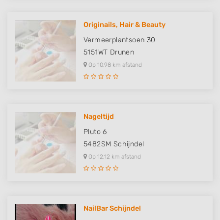
Originails, Hair & Beauty
Vermeerplantsoen 30
5151WT
Drunen
Op 10,98 km afstand
Nageltijd
Pluto 6
5482SM
Schijndel
Op 12,12 km afstand
NailBar Schijndel