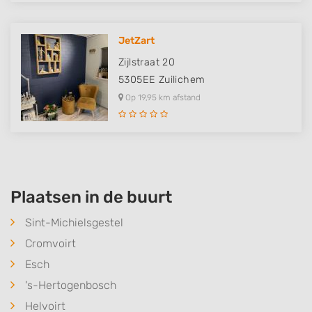
JetZart
Zijlstraat 20
5305EE
Zuilichem
Op 19,95 km afstand
Plaatsen in de buurt
Sint-Michielsgestel
Cromvoirt
Esch
's-Hertogenbosch
Helvoirt