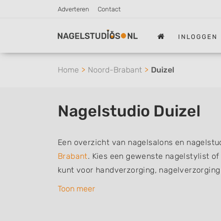
Adverteren
Contact
INLOGGEN
Home
Noord-Brabant
Duizel
Nagelstudio Duizel
Een overzicht van nagelsalons en nagelstud
Brabant
. Kies een gewenste nagelstylist o
kunt voor handverzorging, nagelverzorging
De nagelstylisten hebben mogelijk een van
Toon meer
of aantekeningen: Manicure, Pedicure, Fre
Gelnagels, Nailart, Parrafinebehandeling, 3