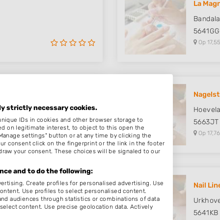
La Magn
Bandal
5641GG
Op 17,55
Nagelst
ly strictly necessary cookies.
Hoevel
unique IDs in cookies and other browser storage to
5663JT
on legitimate interest, to object to this open the
Op 17,76
Manage settings" button or at any time by clicking the
r consent click on the fingerprint or the link in the footer
draw your consent. These choices will be signaled to our
ce and to do the following:
ertising. Create profiles for personalised advertising. Use
Nail Li
content. Use profiles to select personalised content.
d audiences through statistics or combinations of data
Urkhov
select content. Use precise geolocation data. Actively
5641KB