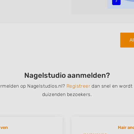
teren met behulp van de
n in iedere wijk (noord, oost,
Al
Nagelstudio aanmelden?
ermelden op Nagelstudios.nl?
Registreer
dan snel en wordt
duizenden bezoekers.
oven
Hair an