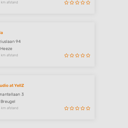
 km afstand
da
ziuslaan 94
Heeze
 km afstand
udio at YellZ
mantellaan 3
Breugel
 km afstand