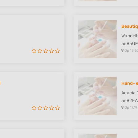
Beautiq
Wandelh
5685G
Op 15,6
l
Hand- e
Acacia 
5682EA
Op 17,19