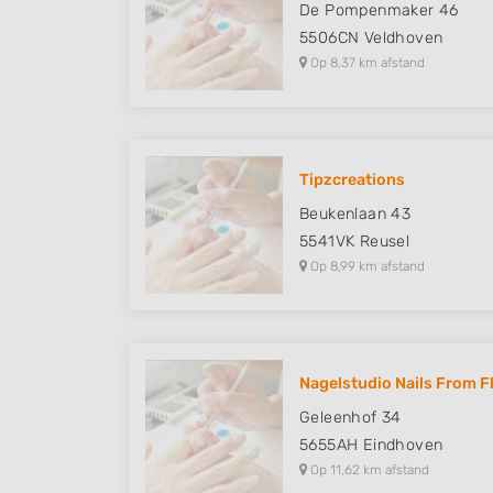
De Pompenmaker 46
5506CN
Veldhoven
Op 8,37 km afstand
Tipzcreations
Beukenlaan 43
5541VK
Reusel
Op 8,99 km afstand
Nagelstudio Nails From F
Geleenhof 34
5655AH
Eindhoven
Op 11,62 km afstand