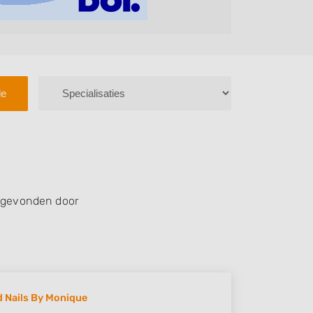
le
 gevonden door
d Nails By Monique