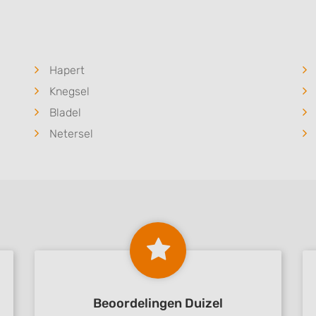
 data from different
Hapert
Knegsel
Bladel
Netersel
Beoordelingen Duizel