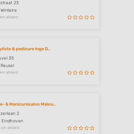
rstraat 23
Wintelre
 km afstand
liste & pedicure Inge D..
vel 35
Reusel
 km afstand
e- & Manicuresalon Malou..
zerlaan 2
L
Eindhoven
5 km afstand