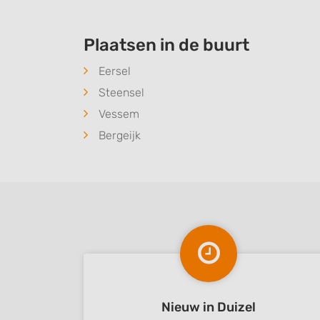
Understand audiences through statistics or combinations of
sources
Plaatsen in de buurt
Develop and improve services
Eersel
Use limited data to select content
Steensel
IAB Special Features:
Vessem
Use precise geolocation data
Bergeijk
Identify devices based on information actively requested
Non-IAB processing purposes:
Necessary
Performance
Functional
Advertising
Nieuw in Duizel