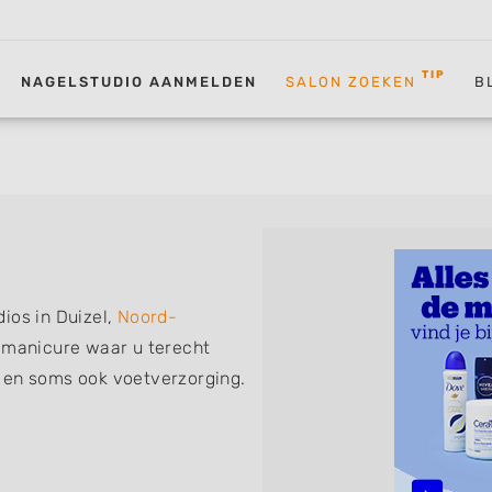
TIP
NAGELSTUDIO AANMELDEN
SALON ZOEKEN
B
ios in Duizel,
Noord-
f manicure waar u terecht
 en soms ook voetverzorging.
 de volgende specialisaties
nch Manicure, Acrylnagels,
D Nailart, Bruidsnagels en