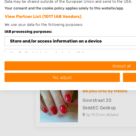
Data may be shared outside of the European Union and send to the USA.
Op 18,19 km afstand
Your consent and the cookie policy applies solely to this website/app.
View Partner List (1017 IAB Vendors)
We use your data for the following purposes:
IAB processing purposes:
D&K Nails (Kristie de Vaal)
Store and/or access information on a device
Mirabelweg 72
5632PD
Eindhoven
Use limited data to select advertising
Op 18,80 km afstand
Create profiles for personalised advertising
Accept all
No, adjust
Use profiles to select personalised advertising
Create profiles to personalise content
Be.you.tiful by Melbis
Goorstraat 20
Use profiles to select personalised content
5666EC
Geldrop
Op 19,72 km afstand
Measure advertising performance
Measure content performance