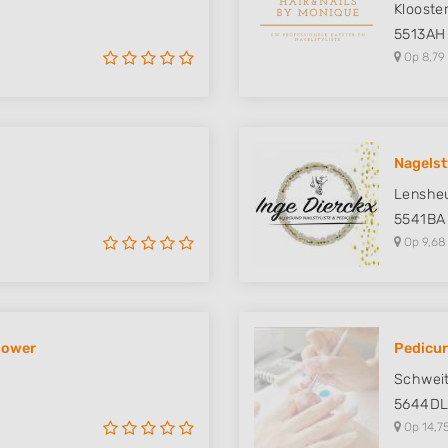
Klooste
5513AH
Op 8,79
Nagelsty
Lensheu
5541BA
Op 9,68
lower
Pedicur
Schweit
5644D
Op 14,7