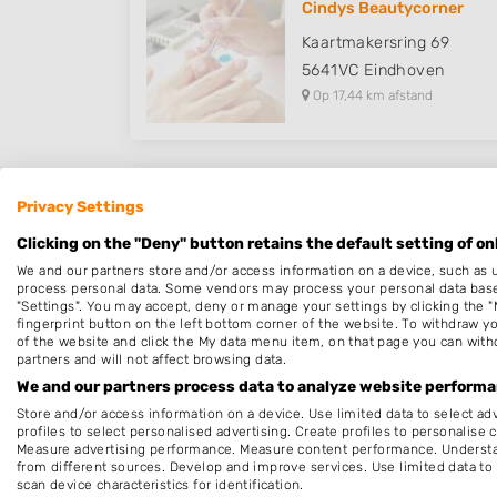
Cindys Beautycorner
Kaartmakersring 69
5641VC
Eindhoven
Op 17,44 km afstand
Privacy Settings
Salon Nova lookZ
Clicking on the "Deny" button retains the default setting of on
Salderes 165
We and our partners store and/or access information on a device, such as 
5682EZ
Best
process personal data. Some vendors may process your personal data based 
Op 17,73 km afstand
"Settings". You may accept, deny or manage your settings by clicking the "
fingerprint button on the left bottom corner of the website. To withdraw you
of the website and click the My data menu item, on that page you can with
partners and will not affect browsing data.
We and our partners process data to analyze website performan
Store and/or access information on a device. Use limited data to select adv
MNailz
profiles to select personalised advertising. Create profiles to personalise 
Measure advertising performance. Measure content performance. Understan
Urkhovenseweg 43
from different sources. Develop and improve services. Use limited data to 
5641KB
Eindhoven
scan device characteristics for identification.