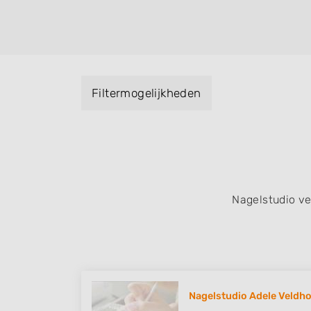
Handmassage. U kunt de zoekresultaten fil
specialisatie filter en u vindt zoekresultate
zuid, west en het centrum) van Duizel.
Filtermogelijkheden
Nagelstudio v
Nagelstudio Adele Veldh