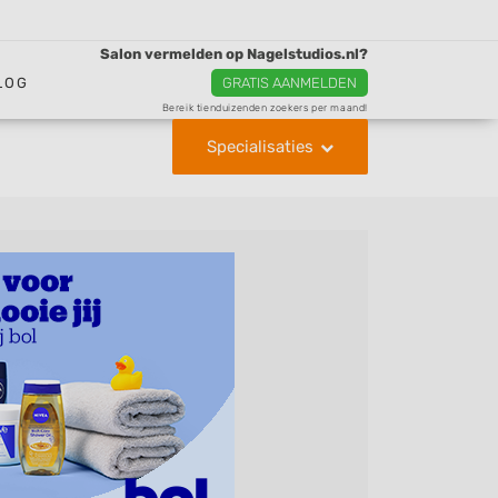
Salon vermelden op Nagelstudios.nl?
LOG
GRATIS AANMELDEN
Bereik tienduizenden zoekers per maand!
Specialisaties