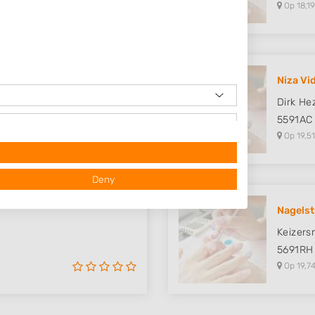
Op 18,19
Niza Vi
Dirk He
5591AC
Op 19,51
Deny
Nagelst
Keizers
5691RH
Op 19,74