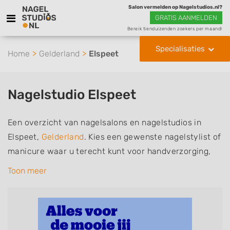
Salon vermelden op Nagelstudios.nl?
GRATIS AANMELDEN
Bereik tienduizenden zoekers per maand!
Specialisaties
Home
Gelderland
Elspeet
Nagelstudio Elspeet
Een overzicht van nagelsalons en nagelstudios in
Elspeet,
Gelderland
. Kies een gewenste nagelstylist of
manicure waar u terecht kunt voor handverzorging,
nagelverzorging en soms ook voetverzorging. De
Toon meer
nagelstylisten hebben mogelijk een van de volgende
specialisaties of aantekeningen: Manicure, Pedicure,
French Manicure, Acrylnagels, Gelnagels, Nailart,
Parrafinebehandeling, 3D Nailart, Bruidsnagels en