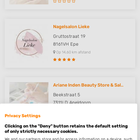
Nagelsalon Lieke
Gruttostraat 19
8161VH
Epe
Op 14,60 km afstand
Ariane Inden Beauty Store & Sal..
Beekstraat 5
7311LD
Apeldoorn
Op 14,88 km afstand
Privacy Settings
Clicking on the "Deny" button retains the default setting
of only strictly necessary cookies.
We and our partners store and/or access information on a device, such