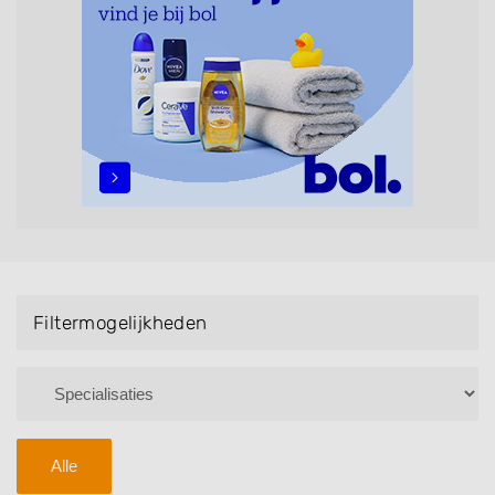
Handmassage. U kunt de zoekresultaten filteren met
behulp van de specialisatie filter en u vindt
zoekresultaten in iedere wijk (noord, oost, zuid, west
en het centrum) van Elspeet.
Filtermogelijkheden
Alle