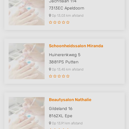
Jachtlaan 114
7313EC
Apeldoorn
Op 13,03 km afstand
Schoonheidssalon Miranda
Huinerenkweg 5
3881PS
Putten
Op 13,45 km afstand
Beautysalon Nathalie
Gildeland 16
8162XL
Epe
Op 13,91 km afstand