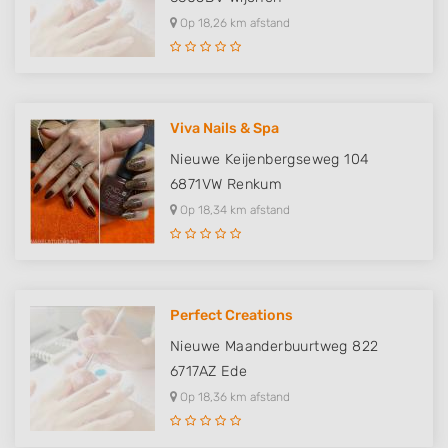
Op 18,26 km afstand
Viva Nails & Spa
Nieuwe Keijenbergseweg 104
6871VW
Renkum
Op 18,34 km afstand
Perfect Creations
Nieuwe Maanderbuurtweg 822
6717AZ
Ede
Op 18,36 km afstand