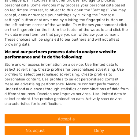
as unique IDs in cookies and other browser storage to process
personal data. Some vendors may process your personal data based
Op 15,55 km afstand
on legitimate interest, to object to this open the "Settings". You may
accept, deny or manage your settings by clicking the "Manage
settings" button or at any time by clicking the fingerprint button on
the left bottom corner of the website. To withdraw your consent click
on the fingerprint or the link in the footer of the website and click the
My data menu item, on that page you can withdraw your consent.
Nagelstyling Calluna
These choices will be signaled to our partners and will not affect
browsing data.
Callunaheuvel 4
We and our partners process data to analyze website
3956BE
Leersum
performance and to do the following:
Op 16,17 km afstand
Store and/or access information on a device. Use limited data to
select advertising. Create profiles for personalised advertising. Use
profiles to select personalised advertising. Create profiles to
personalise content. Use profiles to select personalised content.
Measure advertising performance. Measure content performance.
Understand audiences through statistics or combinations of data from
different sources. Develop and improve services. Use limited data to
Anithinagelstudio
select content. Use precise geolocation data. Actively scan device
characteristics for identification.
Zuiderkruis 233
Data may be shared outside of the European Union and send to the
3902WH
Veenendaal
USA.
Accept all
Your consent and the cookie policy applies solely to this website/app.
Op 16,31 km afstand
View Partner List (1016 IAB Vendors)
No, adjust
Deny
We use your data for the following purposes: