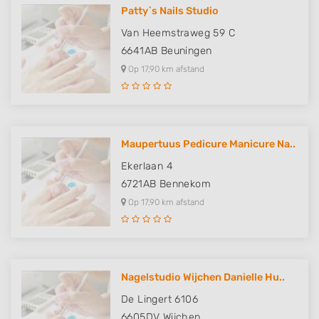
Patty`s Nails Studio
Van Heemstraweg 59 C
6641AB
Beuningen
Op 17,90 km afstand
Maupertuus Pedicure Manicure Na..
Ekerlaan 4
6721AB
Bennekom
Op 17,90 km afstand
Nagelstudio Wijchen Danielle Hu..
De Lingert 6106
6605DV
Wijchen