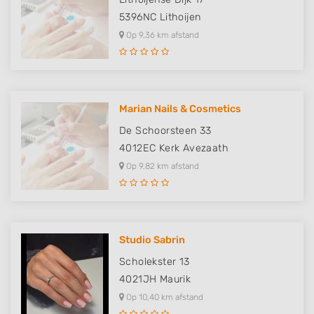
5396NC
Lithoijen
Op 9,36 km afstand
Marian Nails & Cosmetics
De Schoorsteen 33
4012EC
Kerk Avezaath
Op 9,82 km afstand
Studio Sabrin
Scholekster 13
4021JH
Maurik
Op 10,40 km afstand