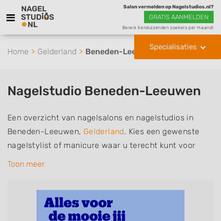
Salon vermelden op Nagelstudios.nl?
GRATIS AANMELDEN
Bereik tienduizenden zoekers per maand!
Specialisaties
Home
Gelderland
Beneden-Leeuwen
Nagelstudio Beneden-Leeuwen
Een overzicht van nagelsalons en nagelstudios in
Beneden-Leeuwen,
Gelderland
. Kies een gewenste
nagelstylist of manicure waar u terecht kunt voor
handverzorging, nagelverzorging en soms ook
Toon meer
voetverzorging. De nagelstylisten hebben mogelijk
een van de volgende specialisaties of aantekeningen:
Manicure, Pedicure, French Manicure, Acrylnagels,
Gelnagels, Nailart, Parrafinebehandeling, 3D Nailart,