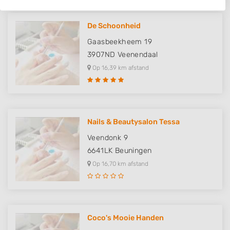
IAB processing purposes:
De Schoonheid
Store and/or access information on a device
Gaasbeekheem 19
Use limited data to select advertising
3907ND
Veenendaal
Op 16,39 km afstand
Create profiles for personalised advertising
Use profiles to select personalised
advertising
Create profiles to personalise content
Nails & Beautysalon Tessa
Veendonk 9
Use profiles to select personalised content
6641LK
Beuningen
Measure advertising performance
Op 16,70 km afstand
Measure content performance
Understand audiences through statistics
or combinations of data from different
Coco's Mooie Handen
sources