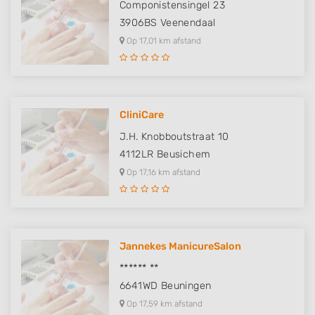
Componistensingel 23
Develop and improve services
3906BS
Veenendaal
Op 17,01 km afstand
Use limited data to select content
IAB Special Features:
Use precise geolocation data
CliniCare
Identify devices based on information
actively requested
J.H. Knobboutstraat 10
4112LR
Beusichem
Non-IAB processing purposes:
Op 17,16 km afstand
Necessary
Performance
Functional
Jannekes ManicureSalon
Advertising
****** **
6641WD
Beuningen
Op 17,59 km afstand