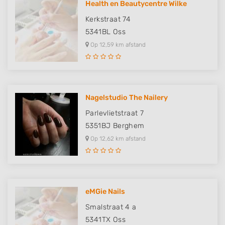
Health en Beautycentre Wilke
Kerkstraat 74
5341BL
Oss
Op 12,59 km afstand
Nagelstudio The Nailery
Parlevlietstraat 7
5351BJ
Berghem
Op 12,62 km afstand
eMGie Nails
Smalstraat 4 a
5341TX
Oss