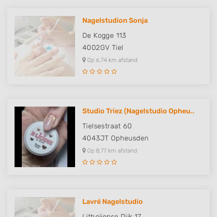
Nagelstudion Sonja
De Kogge 113
4002GV
Tiel
Op 6,74 km afstand
Studio Triez (Nagelstudio Opheu..
Tielsestraat 60
4043JT
Opheusden
Op 8,77 km afstand
Lavré Nagelstudio
Lithoijense Dijk 17