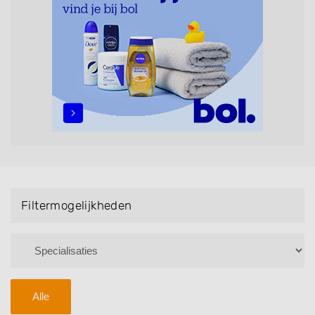
Bruidsnagels en Handmassage. U kunt de
zoekresultaten filteren met behulp van de
specialisatie filter en u vindt zoekresultaten in iedere
wijk (noord, oost, zuid, west en het centrum) van
Beneden-Leeuwen.
Filtermogelijkheden
Alle