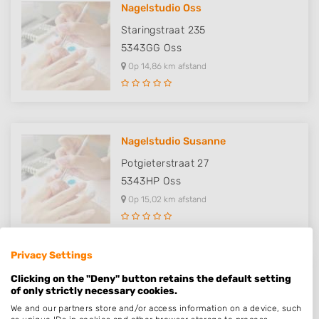
Nagelstudio Oss
Staringstraat 235
5343GG
Oss
Op 14,86 km afstand
Nagelstudio Susanne
Potgieterstraat 27
5343HP
Oss
Op 15,02 km afstand
Privacy Settings
Precious Nails & Beauty
Clicking on the "Deny" button retains the default setting
of only strictly necessary cookies.
HH Stoel 4304
We and our partners store and/or access information on a device, such
6601WB
Wijchen