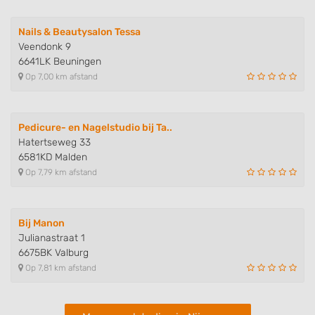
Understand audiences through statistics
or combinations of data from different
Nails & Beautysalon Tessa
sources
Veendonk 9
6641LK Beuningen
Develop and improve services
Op 7,00 km afstand
Use limited data to select content
IAB Special Features:
Pedicure- en Nagelstudio bij Ta..
Hatertseweg 33
Use precise geolocation data
6581KD Malden
Identify devices based on information
Op 7,79 km afstand
actively requested
Non-IAB processing purposes:
Bij Manon
Necessary
Julianastraat 1
6675BK Valburg
Performance
Op 7,81 km afstand
Functional