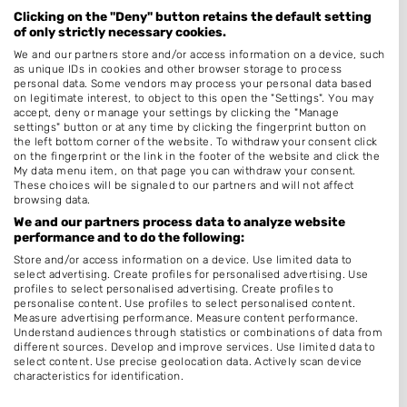
Sweersstraat 54
Clicking on the "Deny" button retains the default setting
6524BM Nijmegen
of only strictly necessary cookies.
Op 2,84 km afstand
We and our partners store and/or access information on a device, such
as unique IDs in cookies and other browser storage to process
personal data. Some vendors may process your personal data based
on legitimate interest, to object to this open the "Settings". You may
accept, deny or manage your settings by clicking the "Manage
Het Dames Salonnetje
settings" button or at any time by clicking the fingerprint button on
Boksdoornstraat 58
the left bottom corner of the website. To withdraw your consent click
6543SH Nijmegen
on the fingerprint or the link in the footer of the website and click the
My data menu item, on that page you can withdraw your consent.
Op 3,81 km afstand
These choices will be signaled to our partners and will not affect
browsing data.
We and our partners process data to analyze website
performance and to do the following:
Anne's Nails
Bouwhof 12
Store and/or access information on a device. Use limited data to
select advertising. Create profiles for personalised advertising. Use
6681WN Bemmel
profiles to select personalised advertising. Create profiles to
Op 4,56 km afstand
personalise content. Use profiles to select personalised content.
Measure advertising performance. Measure content performance.
Understand audiences through statistics or combinations of data from
different sources. Develop and improve services. Use limited data to
Patty`s Nails Studio
select content. Use precise geolocation data. Actively scan device
characteristics for identification.
Van Heemstraweg 59
Data may be shared outside of the European Union and send to the
6641AB Beuningen
USA.