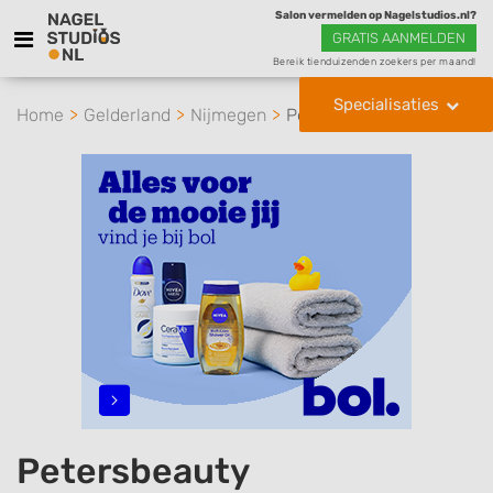
Salon vermelden op Nagelstudios.nl?
GRATIS AANMELDEN
Bereik tienduizenden zoekers per maand!
Specialisaties
Home
Gelderland
Nijmegen
Petersbeauty
Petersbeauty