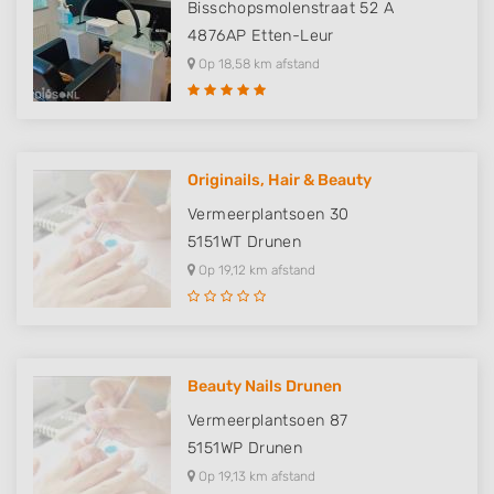
Bisschopsmolenstraat 52 A
4876AP
Etten-Leur
Op 18,58 km afstand
Originails, Hair & Beauty
Vermeerplantsoen 30
5151WT
Drunen
Op 19,12 km afstand
Beauty Nails Drunen
Vermeerplantsoen 87
5151WP
Drunen
Op 19,13 km afstand