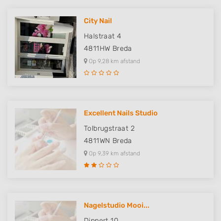
City Nail
Halstraat 4
4811HW
Breda
Op 9,28 km afstand
Excellent Nails Studio
Tolbrugstraat 2
4811WN
Breda
Op 9,39 km afstand
Nagelstudio Mooi...
Dippert 10