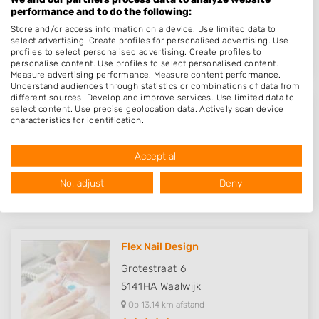
Deilstraat 7
performance and to do the following:
5043HA
Tilburg
Store and/or access information on a device. Use limited data to
Op 12,51 km afstand
select advertising. Create profiles for personalised advertising. Use
profiles to select personalised advertising. Create profiles to
personalise content. Use profiles to select personalised content.
Measure advertising performance. Measure content performance.
Understand audiences through statistics or combinations of data from
different sources. Develop and improve services. Use limited data to
select content. Use precise geolocation data. Actively scan device
Bocura Hand- en Voetverzorging
characteristics for identification.
Data may be shared outside of the European Union and send to the
Molenstraat 4
USA.
5141BS
Waalwijk
Accept all
Your consent and the cookie policy applies solely to this website/app.
Op 13,09 km afstand
View Partner List (1016 IAB Vendors)
No, adjust
Deny
We use your data for the following purposes:
IAB processing purposes:
Store and/or access information on a device
Flex Nail Design
Use limited data to select advertising
Grotestraat 6
5141HA
Waalwijk
Create profiles for personalised advertising
Op 13,14 km afstand