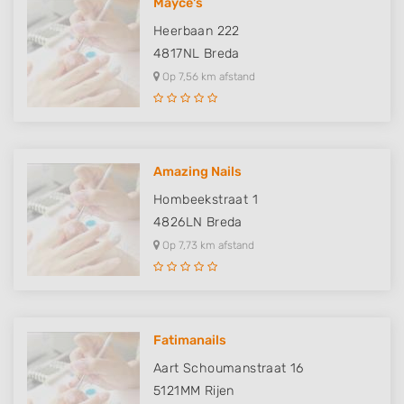
Mayce's
Heerbaan 222
4817NL
Breda
Op 7,56 km afstand
Amazing Nails
Hombeekstraat 1
4826LN
Breda
Op 7,73 km afstand
Fatimanails
Aart Schoumanstraat 16
5121MM
Rijen