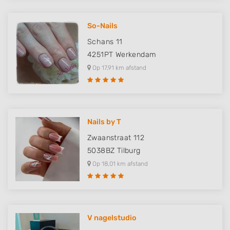
So-Nails
Schans 11
4251PT
Werkendam
Op 17,91 km afstand
Nails by T
Zwaanstraat 112
5038BZ
Tilburg
Op 18,01 km afstand
V nagelstudio