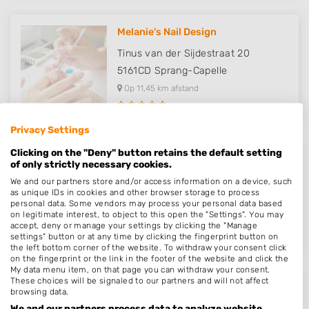
Melanie's Nail Design
Tinus van der Sijdestraat 20
5161CD
Sprang-Capelle
Op 11,45 km afstand
Privacy Settings
Clicking on the "Deny" button retains the default setting
Namizi
of only strictly necessary cookies.
We and our partners store and/or access information on a device, such
Villa Waterranonkel 315
as unique IDs in cookies and other browser storage to process
5146AS
Waalwijk
personal data. Some vendors may process your personal data based
on legitimate interest, to object to this open the "Settings". You may
Op 12,01 km afstand
accept, deny or manage your settings by clicking the "Manage
settings" button or at any time by clicking the fingerprint button on
the left bottom corner of the website. To withdraw your consent click
on the fingerprint or the link in the footer of the website and click the
My data menu item, on that page you can withdraw your consent.
These choices will be signaled to our partners and will not affect
Glance inside
browsing data.
We and our partners process data to analyze website