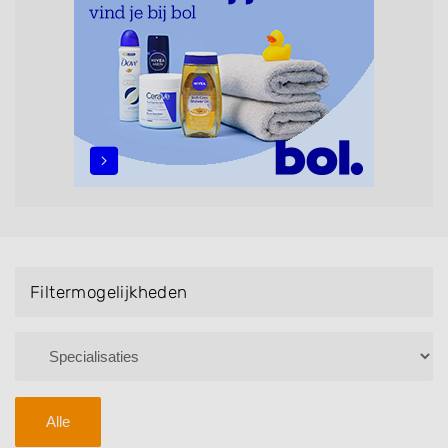
Bruidsnagels en Handmassage. U kunt de
zoekresultaten filteren met behulp van de
specialisatie filter en u vindt zoekresultaten in iedere
wijk (noord, oost, zuid, west en het centrum) van
Oosterhout.
Filtermogelijkheden
Alle