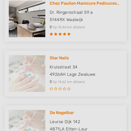
Identify devices based on information
Chez Paulien Manicure Pedicures..
actively requested
Dr. Ringersstraat 59 a
Non-IAB processing purposes:
5144RX
Waalwijk
Necessary
Op 14,44 km afstand
Performance
Functional
Star Nailz
Advertising
Kruisstraat 34
4926AH
Lage Zwaluwe
Op 14,62 km afstand
De Nagelbar
Leurse Dijk 142
4871LA
Etten-Leur