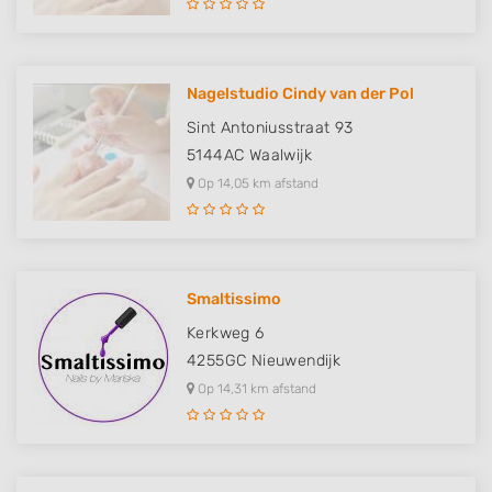
Use profiles to select personalised
advertising
Create profiles to personalise content
Nagelstudio Cindy van der Pol
Use profiles to select personalised content
Sint Antoniusstraat 93
5144AC
Waalwijk
Measure advertising performance
Op 14,05 km afstand
Measure content performance
Understand audiences through statistics
or combinations of data from different
sources
Smaltissimo
Develop and improve services
Kerkweg 6
4255GC
Nieuwendijk
Use limited data to select content
Op 14,31 km afstand
IAB Special Features:
Use precise geolocation data