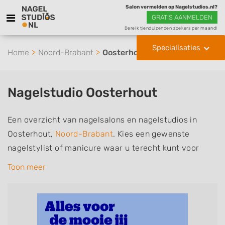
Salon vermelden op Nagelstudios.nl?
GRATIS AANMELDEN
Bereik tienduizenden zoekers per maand!
Specialisaties
Home
Noord-Brabant
Oosterhout
Nagelstudio Oosterhout
Een overzicht van nagelsalons en nagelstudios in
Oosterhout,
Noord-Brabant
. Kies een gewenste
nagelstylist of manicure waar u terecht kunt voor
handverzorging, nagelverzorging en soms ook
Toon meer
voetverzorging. De nagelstylisten hebben mogelijk
een van de volgende specialisaties of aantekeningen:
Manicure, Pedicure, French Manicure, Acrylnagels,
Gelnagels, Nailart, Parrafinebehandeling, 3D Nailart,