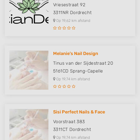
Vriesestraat 92
3311NR
Dordrecht
Op 19,62 km afstand
Melanie's Nail Design
Tinus van der Sijdestraat 20
5161CD
Sprang-Capelle
Op 19,74 km afstand
Sisi Perfect Nails & Face
Voorstraat 383
3311CT
Dordrecht
Op 19,74 km afstand