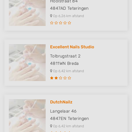
Hoolstraat 84
4847AD
Teteringen
Op 6,26 km afstand
Excellent Nails Studio
Tolbrugstraat 2
4811WN
Breda
Op 6,42 km afstand
DutchNailz
Langelaar 46
4847EN
Teteringen
Op 6,42 km afstand