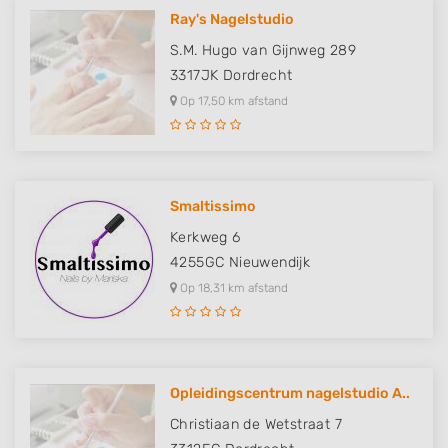
Ray's Nagelstudio
Functional
S.M. Hugo van Gijnweg 289
Advertising
3317JK
Dordrecht
Op 17,50 km afstand
Smaltissimo
Kerkweg 6
4255GC
Nieuwendijk
Op 18,31 km afstand
Opleidingscentrum nagelstudio A..
Christiaan de Wetstraat 7