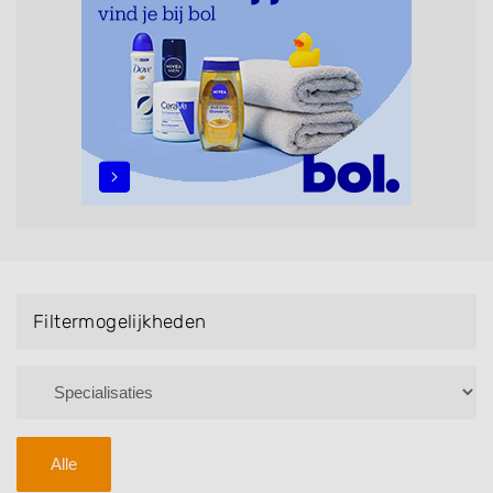
Bruidsnagels en Handmassage. U kunt de
zoekresultaten filteren met behulp van de
specialisatie filter en u vindt zoekresultaten in iedere
wijk (noord, oost, zuid, west en het centrum) van
Terheijden.
Filtermogelijkheden
Alle