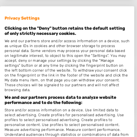
Studio Marinails
Privacy Settings
Lijsterbesstraat 19
Clicking on the "Deny" button retains the default setting
of only strictly necessary cookies.
5165BA
Waspik
We and our partners store and/or access information on a device, such
Op 14,63 km afstand
as unique IDs in cookies and other browser storage to process
personal data. Some vendors may process your personal data based
on legitimate interest, to object to this open the "Settings". You may
accept, deny or manage your settings by clicking the "Manage
settings" button or at any time by clicking the fingerprint button on
the left bottom corner of the website. To withdraw your consent click
Beauty Boetiek Mandi Lulur
on the fingerprint or the link in the footer of the website and click the
My data menu item, on that page you can withdraw your consent.
Prof Mulderslaan 105
These choices will be signaled to our partners and will not affect
browsing data.
4731BT
Oudenbosch
We and our partners process data to analyze website
Op 15,64 km afstand
performance and to do the following:
Store and/or access information on a device. Use limited data to
select advertising. Create profiles for personalised advertising. Use
profiles to select personalised advertising. Create profiles to
personalise content. Use profiles to select personalised content.
Measure advertising performance. Measure content performance.
Nagelhuisje
Understand audiences through statistics or combinations of data from