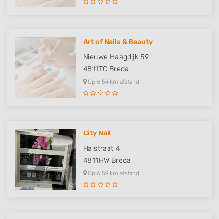
Art of Nails & Beauty
Nieuwe Haagdijk 59
4811TC
Breda
Op 6,54 km afstand
City Nail
Halstraat 4
4811HW
Breda
Op 6,59 km afstand