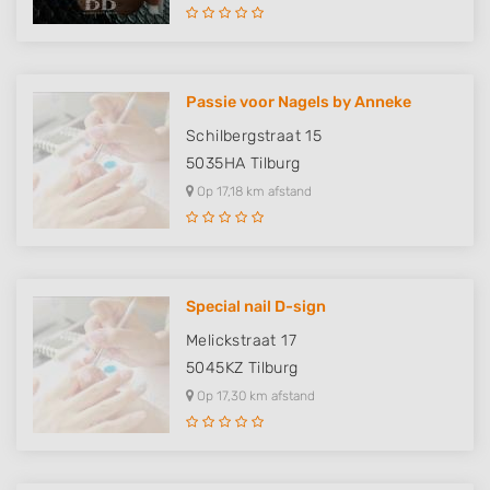
Measure advertising performance
Measure content performance
Passie voor Nagels by Anneke
Understand audiences through statistics
or combinations of data from different
Schilbergstraat 15
sources
5035HA
Tilburg
Develop and improve services
Op 17,18 km afstand
Use limited data to select content
IAB Special Features:
Use precise geolocation data
Special nail D-sign
Melickstraat 17
Identify devices based on information
actively requested
5045KZ
Tilburg
Op 17,30 km afstand
Non-IAB processing purposes:
Necessary
Performance