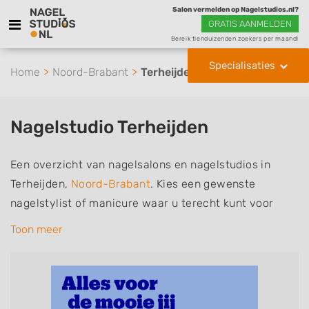
Salon vermelden op Nagelstudios.nl?
GRATIS AANMELDEN
Bereik tienduizenden zoekers per maand!
Specialisaties
Home
Noord-Brabant
Terheijden
Nagelstudio Terheijden
Een overzicht van nagelsalons en nagelstudios in
Terheijden,
Noord-Brabant
. Kies een gewenste
nagelstylist of manicure waar u terecht kunt voor
handverzorging, nagelverzorging en soms ook
Toon meer
voetverzorging. De nagelstylisten hebben mogelijk
een van de volgende specialisaties of aantekeningen:
Manicure, Pedicure, French Manicure, Acrylnagels,
Gelnagels, Nailart, Parrafinebehandeling, 3D Nailart,