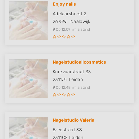
Identify devices based on information
Enjoy nails
actively requested
Adelaarshorst 2
Non-IAB processing purposes:
2675WL
Naaldwijk
Necessary
Op 12,09 km afstand
Performance
Functional
Nagelstudioallcosmetics
Advertising
Korevaarstraat 33
2311JT
Leiden
Op 12,48 km afstand
Nagelstudio Valeria
Breestraat 38
2311CS
Leiden