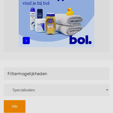
Bruidsnagels en Handmassage. U kunt de
zoekresultaten filteren met behulp van de
specialisatie filter en u vindt zoekresultaten in iedere
wijk (noord, oost, zuid, west en het centrum) van
Voorburg.
Filtermogelijkheden
Alle