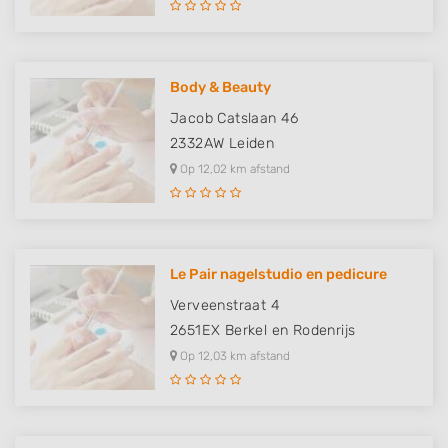
Use profiles to select personalised
advertising
Create profiles to personalise content
Body & Beauty
Use profiles to select personalised content
Jacob Catslaan 46
2332AW
Leiden
Measure advertising performance
Op 12,02 km afstand
Measure content performance
Understand audiences through statistics
or combinations of data from different
sources
Le Pair nagelstudio en pedicure
Develop and improve services
Verveenstraat 4
2651EX
Berkel en Rodenrijs
Use limited data to select content
Op 12,03 km afstand
IAB Special Features:
Use precise geolocation data