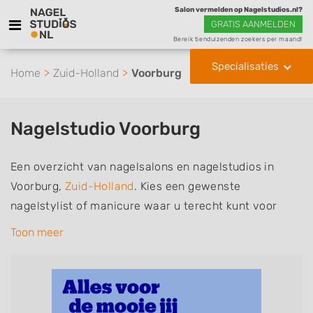
Salon vermelden op Nagelstudios.nl?
GRATIS AANMELDEN
Bereik tienduizenden zoekers per maand!
Specialisaties
Home
Zuid-Holland
Voorburg
Nagelstudio Voorburg
Een overzicht van nagelsalons en nagelstudios in
Voorburg,
Zuid-Holland
. Kies een gewenste
nagelstylist of manicure waar u terecht kunt voor
handverzorging, nagelverzorging en soms ook
Toon meer
voetverzorging. De nagelstylisten hebben mogelijk
een van de volgende specialisaties of aantekeningen:
Manicure, Pedicure, French Manicure, Acrylnagels,
Gelnagels, Nailart, Parrafinebehandeling, 3D Nailart,