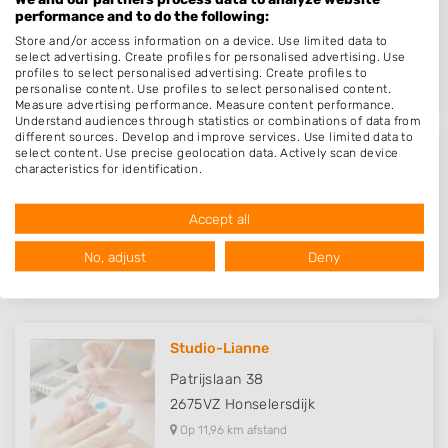
Herman Gorterstraat 12
performance and to do the following:
2321VJ
Leiden
Store and/or access information on a device. Use limited data to
Op 11,74 km afstand
select advertising. Create profiles for personalised advertising. Use
profiles to select personalised advertising. Create profiles to
personalise content. Use profiles to select personalised content.
Measure advertising performance. Measure content performance.
Understand audiences through statistics or combinations of data from
different sources. Develop and improve services. Use limited data to
select content. Use precise geolocation data. Actively scan device
JK Nailstyling
characteristics for identification.
Data may be shared outside of the European Union and send to the
Heenvlietstraat 24
USA.
2729CE
Zoetermeer
Accept all
Your consent and the cookie policy applies solely to this website/app.
Op 11,93 km afstand
View Partner List (1016 IAB Vendors)
No, adjust
Deny
We use your data for the following purposes:
IAB processing purposes:
Store and/or access information on a device
Studio-Lianne
Use limited data to select advertising
Patrijslaan 38
2675VZ
Honselersdijk
Create profiles for personalised advertising
Op 11,96 km afstand