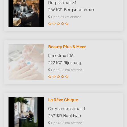
Dorpsstraat 31
2661CD
Bergschenhoek
Op 13,51 km afstand
Beauty Plus & Meer
Kerkstraat 16
2231CZ
Rijnsburg
Op 13,85 km afstand
La Rêve Chique
Chrysantenstraat 1
2671KR
Naaldwijk
Op 14,05 km afstand