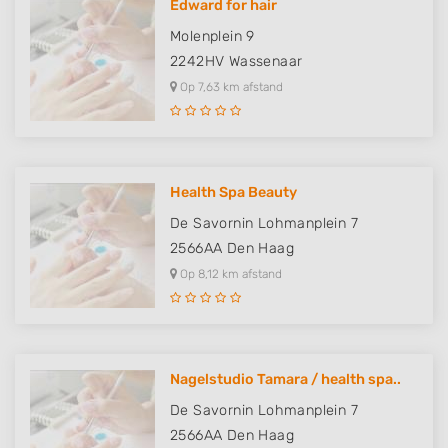
Edward for hair
Molenplein 9
2242HV
Wassenaar
Op 7,63 km afstand
Health Spa Beauty
De Savornin Lohmanplein 7
2566AA
Den Haag
Op 8,12 km afstand
Nagelstudio Tamara / health spa..
De Savornin Lohmanplein 7
2566AA
Den Haag