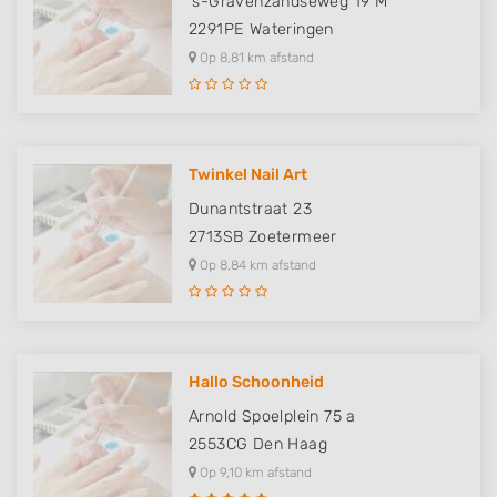
's-Gravenzandseweg 19 M
2291PE
Wateringen
Op 8,81 km afstand
Twinkel Nail Art
Dunantstraat 23
2713SB
Zoetermeer
Op 8,84 km afstand
Hallo Schoonheid
Arnold Spoelplein 75 a
2553CG
Den Haag
Op 9,10 km afstand