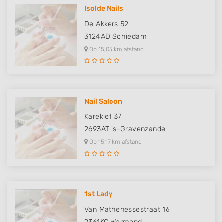
Isolde Nails
De Akkers 52
3124AD
Schiedam
Op 15,05 km afstand
Nail Saloon
Karekiet 37
2693AT
's-Gravenzande
Op 15,17 km afstand
1st Lady
Van Mathenessestraat 16
2361KC
Warmond