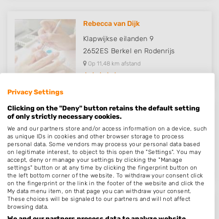
Rebecca van Dijk
Klapwijkse eilanden 9
2652ES
Berkel en Rodenrijs
Op 11,48 km afstand
Privacy Settings
Clicking on the "Deny" button retains the default setting
Nagelstudio morskwartier
of only strictly necessary cookies.
We and our partners store and/or access information on a device, such
Morslaan 13
as unique IDs in cookies and other browser storage to process
2332XJ
Leiden
personal data. Some vendors may process your personal data based
on legitimate interest, to object to this open the "Settings". You may
Op 11,71 km afstand
accept, deny or manage your settings by clicking the "Manage
settings" button or at any time by clicking the fingerprint button on
the left bottom corner of the website. To withdraw your consent click
on the fingerprint or the link in the footer of the website and click the
My data menu item, on that page you can withdraw your consent.
These choices will be signaled to our partners and will not affect
Nails a la Anja
browsing data.
We and our partners process data to analyze website