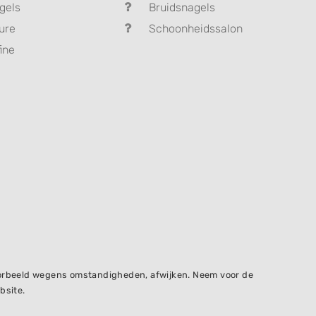
gels
Bruidsnagels
ure
Schoonheidssalon
ine
voorbeeld wegens omstandigheden, afwijken. Neem voor de
bsite.