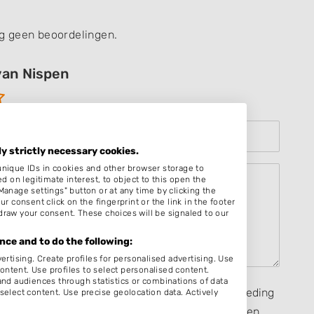
g geen beoordelingen.
van Nispen
ly strictly necessary cookies.
unique IDs in cookies and other browser storage to
on legitimate interest, to object to this open the
Manage settings" button or at any time by clicking the
r consent click on the fingerprint or the link in the footer
draw your consent. These choices will be signaled to our
ce and to do the following:
ertising. Create profiles for personalised advertising. Use
content. Use profiles to select personalised content.
d audiences through statistics or combinations of data
seerd op mijn eigen ervaring en ik heb geen vergoeding
select content. Use precise geolocation data. Actively
rect, heb ontvangen van een persoon dan wel derden,