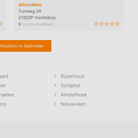
Alicia Nails
Tuinweg 24
2132DP Hoofddorp
Op 6,16 km afstand
lstudios in Aalsmeer
aart
Rijsenhout
eer
Schiphol
nakker
Amstelhoek
orp
Nieuwveen