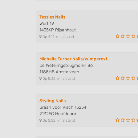
Understand audiences through statistics or combinations of
sources
Tessies Nails
Develop and improve services
Werf 19
1435KP Rijsenhout
Use limited data to select content
Op 4,16 km afstand
IAB Special Features:
Use precise geolocation data
Michelle Turner Nails/wimperext..
De Weteringsbrugmolen 86
Identify devices based on information actively requested
1188HB Amstelveen
Non-IAB processing purposes:
Op 5,32 km afstand
Necessary
Performance
Styling Nails
Graan voor Visch 15254
Functional
2132EC Hoofddorp
Op 5,52 km afstand
Advertising