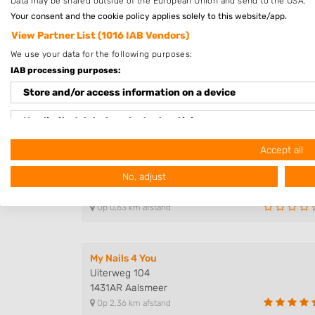
Data may be shared outside of the European Union and send to the USA.
om dit bedrijf te beoordelen. Op het schr
Your consent and the cookie policy applies solely to this website/app.
Voorwaarden
van "Fanatic B.V." van over
View Partner List (1016 IAB Vendors)
We use your data for the following purposes:
IAB processing purposes:
Store and/or access information on a device
Use limited data to select advertising
Nagelstudios in de buurt
Create profiles for personalised advertising
Accept all
Beauty salon Leonie
No, adjust
Stommeerkade 75
Use profiles to select personalised advertising
1431EL Aalsmeer
Create profiles to personalise content
Op 0,63 km afstand
Use profiles to select personalised content
My Nails 4 You
Measure advertising performance
Uiterweg 104
1431AR Aalsmeer
Measure content performance
Op 2,36 km afstand