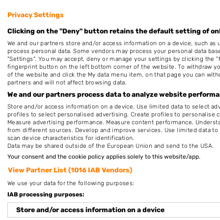
Privacy Settings
Clicking on the "Deny" button retains the default setting of on
We and our partners store and/or access information on a device, such as 
process personal data. Some vendors may process your personal data based 
Hierbij bevestig ik dat de review is geba
"Settings". You may accept, deny or manage your settings by clicking the "
fingerprint button on the left bottom corner of the website. To withdraw you
en/of andere giften, direct dan wel indi
of the website and click the My data menu item, on that page you can with
om dit bedrijf te beoordelen. Op het schr
partners and will not affect browsing data.
We and our partners process data to analyze website performan
Voorwaarden
van "Fanatic B.V." van over
Store and/or access information on a device. Use limited data to select adv
profiles to select personalised advertising. Create profiles to personalise 
Measure advertising performance. Measure content performance. Understan
from different sources. Develop and improve services. Use limited data to 
scan device characteristics for identification.
Data may be shared outside of the European Union and send to the USA.
Your consent and the cookie policy applies solely to this website/app.
Nagelstudios in de buurt
View Partner List (1016 IAB Vendors)
We use your data for the following purposes:
My Nails 4 You
Uiterweg 104
IAB processing purposes:
1431AR Aalsmeer
Store and/or access information on a device
Op 1,80 km afstand