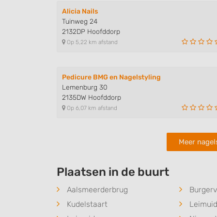
Use precise geolocation data
Alicia Nails
Tuinweg 24
Identify devices based on information actively requested
2132DP Hoofddorp
Op 5,22 km afstand
Non-IAB processing purposes:
Necessary
Pedicure BMG en Nagelstyling
Performance
Lemenburg 30
2135DW Hoofddorp
Functional
Op 6,07 km afstand
Advertising
Meer nagel
Plaatsen in de buurt
Aalsmeerderbrug
Burger
Kudelstaart
Leimui