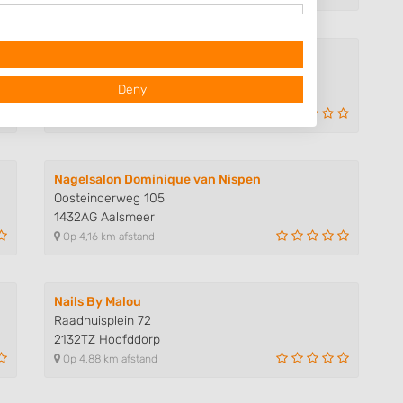
Beauty salon Leonie
Stommeerkade 75
Deny
1431EL Aalsmeer
Op 3,58 km afstand
Nagelsalon Dominique van Nispen
Oosteinderweg 105
1432AG Aalsmeer
Op 4,16 km afstand
 data from different
Nails By Malou
Raadhuisplein 72
2132TZ Hoofddorp
Op 4,88 km afstand