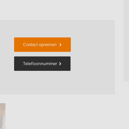
elstyliste Tess Schrage. Met mijn ervaring en liefde
 in de puntjes te verzorgen en te verfraaien.
Contact opnemen
Telefoonnummer