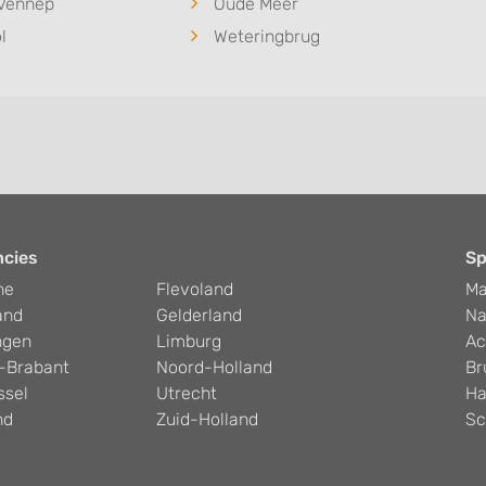
Vennep
Oude Meer
l
Weteringbrug
ncies
Sp
he
Flevoland
Ma
and
Gelderland
Na
ngen
Limburg
Ac
-Brabant
Noord-Holland
Br
ssel
Utrecht
Ha
nd
Zuid-Holland
Sc