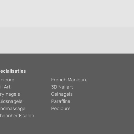
ecialisaties
nicure
French Manicure
il Art
3D Nailart
rylnagels
Gelnagels
uidsnagels
Paraffine
ndmassage
Pedicure
hoonheidssalon