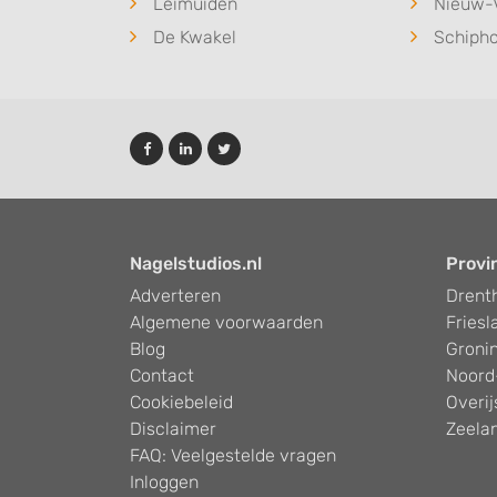
Leimuiden
Nieuw-
De Kwakel
Schipho
Nagelstudios.nl
Provi
Adverteren
Drent
Algemene voorwaarden
Friesl
Blog
Groni
Contact
Noord
Cookiebeleid
Overij
Disclaimer
Zeela
FAQ: Veelgestelde vragen
Inloggen