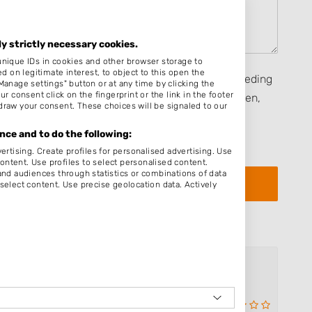
ly strictly necessary cookies.
unique IDs in cookies and other browser storage to
on legitimate interest, to object to this open the
seerd op mijn eigen ervaring en ik heb geen vergoeding
Manage settings" button or at any time by clicking the
r consent click on the fingerprint or the link in the footer
rect, heb ontvangen van een persoon dan wel derden,
draw your consent. These choices will be signaled to our
ijven van een beoordeling zijn de
Algemene
ce and to do the following:
eenkomstige toepassing.
ertising. Create profiles for personalised advertising. Use
content. Use profiles to select personalised content.
d audiences through statistics or combinations of data
select content. Use precise geolocation data. Actively
Beautybar Aalsmeer
Hadleystraat 9
1431SK Aalsmeer
Op 2,68 km afstand