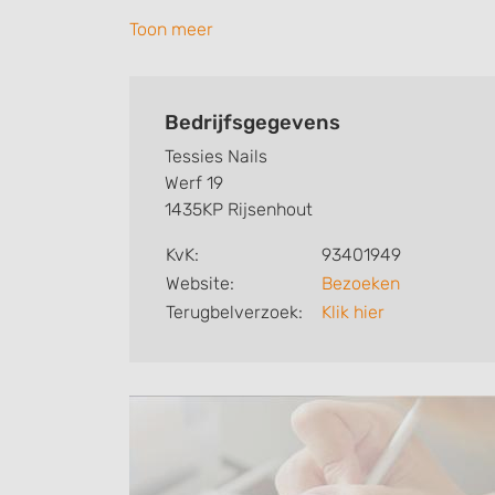
In 2024 werd de zaak opgericht door de nag
Toon meer
voor het vak, sta ik klaar om uw nagels tot
Bedrijfsgegevens
Tessies Nails
Werf 19
1435KP Rijsenhout
KvK:
93401949
Website:
Bezoeken
Terugbelverzoek:
Klik hier