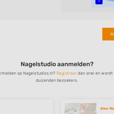
teren met behulp van de
n in iedere wijk (noord, oost,
Al
Nagelstudio aanmelden?
ermelden op Nagelstudios.nl?
Registreer
dan snel en wordt
duizenden bezoekers.
Alex-Na