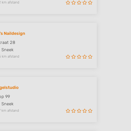
2 km afstand
's Naildesign
traat 28
H
Sneek
5 km afstand
agelstudio
op 99
Z
Sneek
7 km afstand