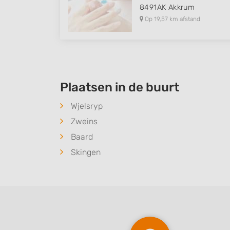
8491AK
Akkrum
Op 19,57 km afstand
Plaatsen in de buurt
Wjelsryp
Zweins
Baard
Skingen