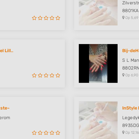
Zilverst
8801KA
Op 5,69
 Lill..
Bij-de
S L Man
8802R
Op 6,90
iste~
InStyle 
terom
Legedy
8935D
Op 12,16