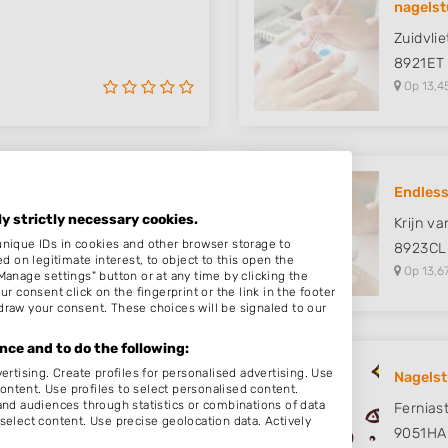
nagelst
Zuidvli
8921ET
Op 13,4
Endless
ly strictly necessary cookies.
Krijn v
unique IDs in cookies and other browser storage to
8923CL
on legitimate interest, to object to this open the
Op 13,6
Manage settings" button or at any time by clicking the
r consent click on the fingerprint or the link in the footer
draw your consent. These choices will be signaled to our
ce and to do the following:
ertising. Create profiles for personalised advertising. Use
an
Nagels
content. Use profiles to select personalised content.
d audiences through statistics or combinations of data
Fernias
select content. Use precise geolocation data. Actively
9051HA