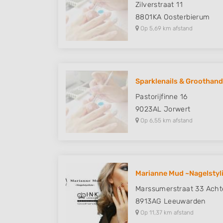
Zilverstraat 11
8801KA
Oosterbierum
Op 5,69 km afstand
Sparklenails & Groothandel
Pastorijfinne 16
9023AL
Jorwert
Op 6,55 km afstand
Marianne Mud ~Nagelstyl
Marssumerstraat 33 Ach
8913AG
Leeuwarden
Op 11,37 km afstand