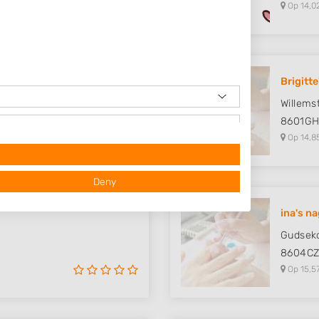
Op 14,0
Brigitte
Willems
8601G
Op 14,8
Deny
ina's n
Gudsek
8604C
Op 15,5