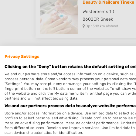
Beauty & Nailcare Tineke
Westereems 10
8602CR
Sneek
Op 13,18 km afstand
Privacy Settings
Nagel stodio Lina
Clicking on the "Deny" button retains the default setting of on
Noordvliet 491
We and our partners store and/or access information on a device, such as 
8921HJ
Leeuwarden
process personal data. Some vendors may process your personal data based 
Op 13,52 km afstand
"Settings". You may accept, deny or manage your settings by clicking the "
fingerprint button on the left bottom corner of the website. To withdraw you
of the website and click the My data menu item, on that page you can with
partners and will not affect browsing data.
We and our partners process data to analyze website performan
Store and/or access information on a device. Use limited data to select adv
Nagelstudio Pretty Wom
profiles to select personalised advertising. Create profiles to personalise 
Measure advertising performance. Measure content performance. Understan
Prinsenstraat 6
from different sources. Develop and improve services. Use limited data to 
8861AV
Harlingen
scan device characteristics for identification.