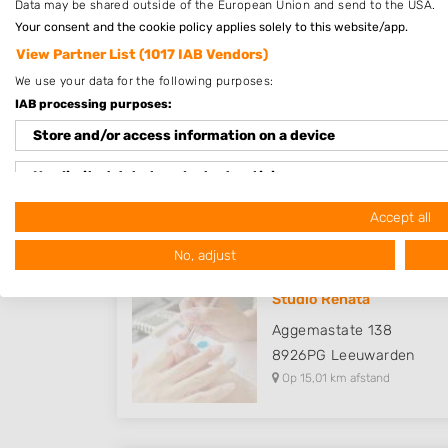
Data may be shared outside of the European Union and send to the USA.
Op 13,93 km afstand
Your consent and the cookie policy applies solely to this website/app.
View Partner List (1017 IAB Vendors)
We use your data for the following purposes:
IAB processing purposes:
Jovality | Beauty & More
Store and/or access information on a device
Worp Tjaardastraat 342
8602XP
Sneek
Use limited data to select advertising
Op 14,22 km afstand
Create profiles for personalised advertising
Accept all
No, adjust
Use profiles to select personalised advertising
Create profiles to personalise content
Studio Renata
Aggemastate 138
Use profiles to select personalised content
8926PG
Leeuwarden
Op 15,01 km afstand
Measure advertising performance
Measure content performance