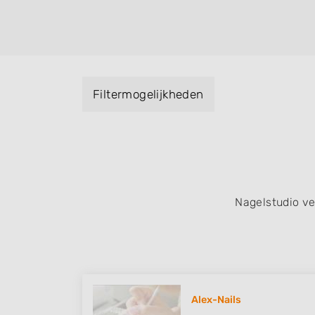
Handmassage. U kunt de zoekresultaten fil
specialisatie filter en u vindt zoekresultate
zuid, west en het centrum) van Baaium.
Filtermogelijkheden
Nagelstudio v
Alex-Nails