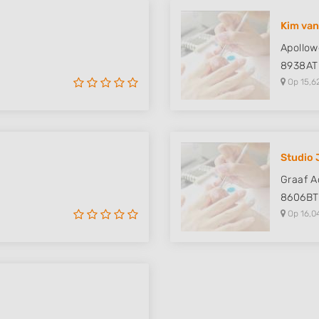
 data from different
Kim van
Apollow
8938AT
Op 15,6
Studio 
Graaf A
8606BT
Op 16,0