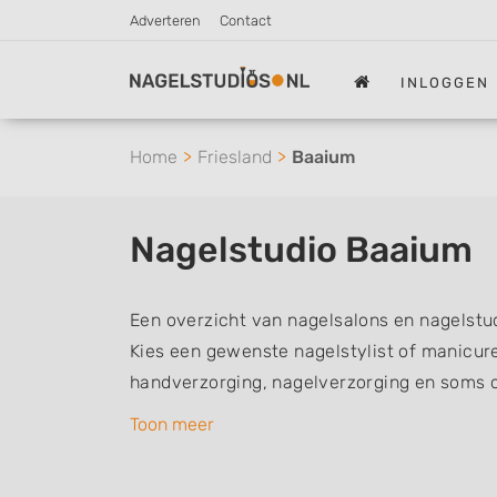
Adverteren
Contact
INLOGGEN
Home
Friesland
Baaium
Nagelstudio Baaium
Een overzicht van nagelsalons en nagelstu
Kies een gewenste nagelstylist of manicur
handverzorging, nagelverzorging en soms 
nagelstylisten hebben mogelijk een van de 
Toon meer
aantekeningen: Manicure, Pedicure, French
Gelnagels, Nailart, Parrafinebehandeling, 3