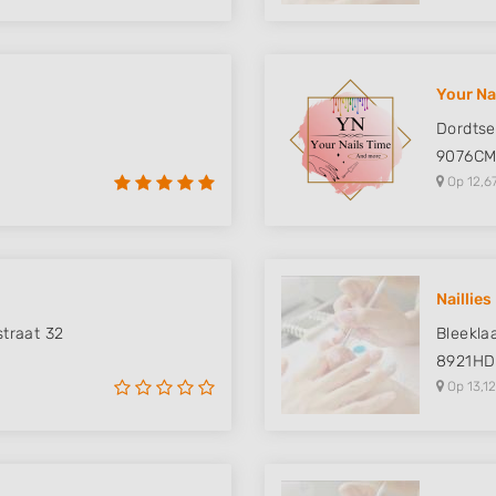
Your Na
Dordtse
e
9076C
Op 12,6
Naillies
traat 32
Bleekla
8921HD
Op 13,12