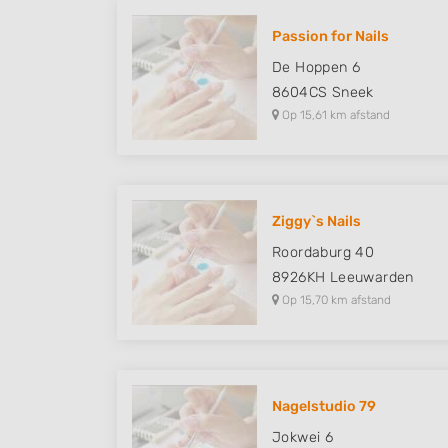
Understand audiences through statistics or combinations of
sources
Passion for Nails
De Hoppen 6
Develop and improve services
8604CS
Sneek
Use limited data to select content
Op 15,61 km afstand
IAB Special Features:
Use precise geolocation data
Identify devices based on information actively requested
Ziggy`s Nails
Roordaburg 40
Non-IAB processing purposes:
8926KH
Leeuwarden
Necessary
Op 15,70 km afstand
Performance
Functional
Advertising
Nagelstudio 79
Jokwei 6