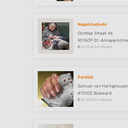
Nagelstudio46
Dordtse Straat 46
9076CP
St.-Annaparochi
Op 12,65 km afstand
Parel65
Samuel van Haringhoucks
8701DZ
Bolsward
Op 12,94 km afstand