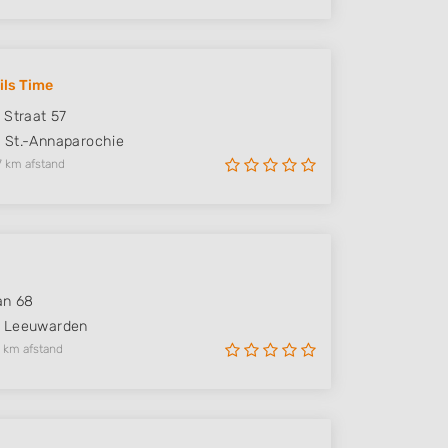
ils Time
 Straat 57
M
St.-Annaparochie
7 km afstand
an 68
Leeuwarden
 km afstand