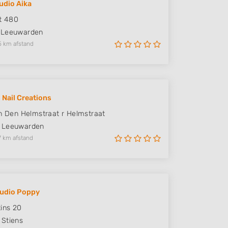
udio Aika
et 480
Leeuwarden
5 km afstand
 Nail Creations
an Den Helmstraat r Helmstraat
Leeuwarden
7 km afstand
tudio Poppy
tins 20
Stiens