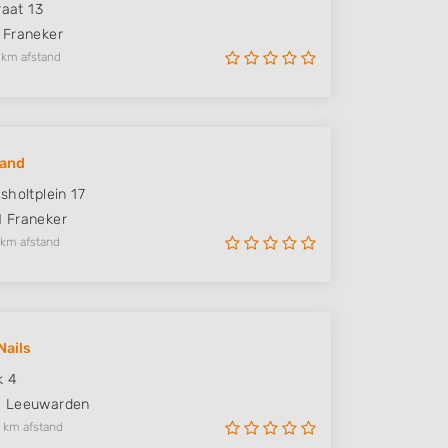
raat 13
Franeker
 km afstand
Hand
sholtplein 17
N
Franeker
 km afstand
Nails
k 4
G
Leeuwarden
 km afstand