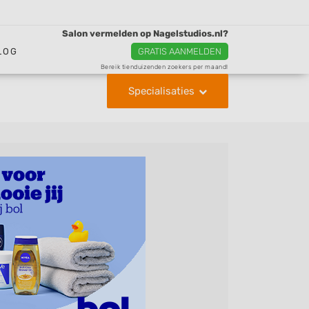
Salon vermelden op Nagelstudios.nl?
LOG
GRATIS AANMELDEN
Bereik tienduizenden zoekers per maand!
Specialisaties