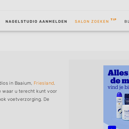
TIP
NAGELSTUDIO AANMELDEN
SALON ZOEKEN
B
dios in Baaium,
Friesland
.
e waar u terecht kunt voor
ook voetverzorging. De
volgende specialisaties of
 Manicure, Acrylnagels,
D Nailart, Bruidsnagels en