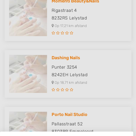
Momenti Beauty&Nails
Rigastraat 4
8232RS
Lelystad
Op 17,21 km afstand
Dashing Nails
Punter 3254
8242EH
Lelystad
Op 18,71 km afstand
Porto Nail Studio
Pallasstraat 52
8303BR
Emmeloord