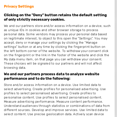
Op 18,78 km afstand
Privacy Settings
Clicking on the "Deny" button retains the default setting
of only strictly necessary cookies.
We and our partners store and/or access information on a device, such
as unique IDs in cookies and other browser storage to process
Nagelstudio C's
personal data. Some vendors may process your personal data based
on legitimate interest, to object to this open the "Settings". You may
Muiderzand 27
accept, deny or manage your settings by clicking the "Manage
8303ZC
Emmeloord
settings" button or at any time by clicking the fingerprint button on
the left bottom corner of the website. To withdraw your consent click
Op 19,23 km afstand
on the fingerprint or the link in the footer of the website and click the
My data menu item, on that page you can withdraw your consent.
These choices will be signaled to our partners and will not affect
browsing data.
We and our partners process data to analyze website
performance and to do the following:
Margriet Gerritsen
Store and/or access information on a device. Use limited data to
Middelplaat 54
select advertising. Create profiles for personalised advertising. Use
profiles to select personalised advertising. Create profiles to
8303ML
Emmeloord
personalise content. Use profiles to select personalised content.
Op 19,41 km afstand
Measure advertising performance. Measure content performance.
Understand audiences through statistics or combinations of data from
different sources. Develop and improve services. Use limited data to
select content. Use precise geolocation data. Actively scan device