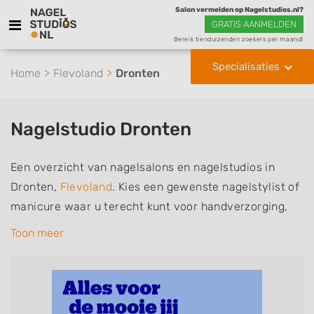
Salon vermelden op Nagelstudios.nl?
GRATIS AANMELDEN
Bereik tienduizenden zoekers per maand!
Specialisaties
Home
Flevoland
Dronten
Nagelstudio Dronten
Een overzicht van nagelsalons en nagelstudios in
Dronten,
Flevoland
. Kies een gewenste nagelstylist of
manicure waar u terecht kunt voor handverzorging,
nagelverzorging en soms ook voetverzorging. De
Toon meer
nagelstylisten hebben mogelijk een van de volgende
specialisaties of aantekeningen: Manicure, Pedicure,
French Manicure, Acrylnagels, Gelnagels, Nailart,
Parrafinebehandeling, 3D Nailart, Bruidsnagels en