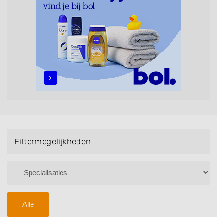
Handmassage. U kunt de zoekresultaten filteren met
behulp van de specialisatie filter en u vindt
zoekresultaten in iedere wijk (noord, oost, zuid, west
en het centrum) van Dronten.
Filtermogelijkheden
Alle