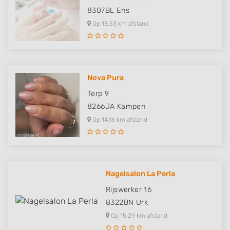
8307BL
Ens
Op 13,53 km afstand
Nova Pura
Terp 9
8266JA
Kampen
Op 14,16 km afstand
Nagelsalon La Perla
Rijswerker 16
8322BN
Urk
Op 15,29 km afstand