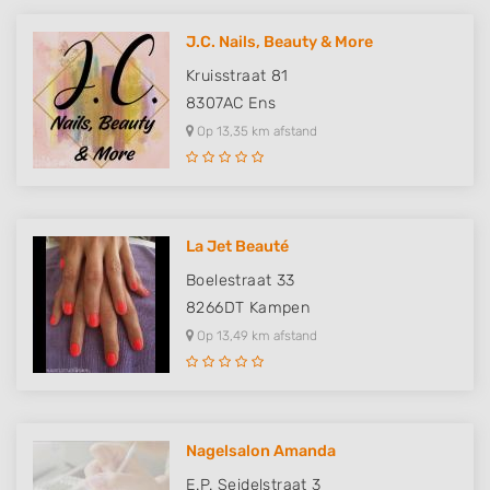
J.C. Nails, Beauty & More
Kruisstraat 81
8307AC
Ens
Op 13,35 km afstand
La Jet Beauté
Boelestraat 33
8266DT
Kampen
Op 13,49 km afstand
Nagelsalon Amanda
E.P. Seidelstraat 3