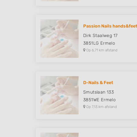
Passion Nails hands&fee
Dirk Staalweg 17
3851LG
Ermelo
Op 6,71 km afstand
D-Nails & Feet
Smutslaan 133
3851WE
Ermelo
Op 7,13 km afstand