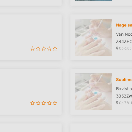
t
Nagelsa
Van Noo
3843H
Op 6,85
Sublim
Bovistl
3852Z
Op 7,81 