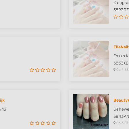
Kamgra
3893GZ
ElleNail
Fokko K
3853KE
Op 4,65
ijk
Beauty
n 13
Gelrew
3843A
Op 6,07