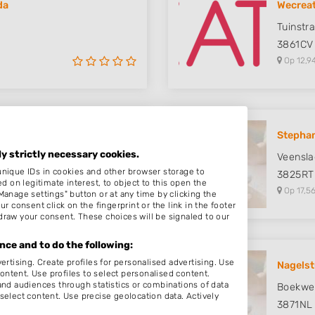
da
Wecreat
Tuinstr
3861CV
Op 12,9
Stephan
ly strictly necessary cookies.
Veensla
unique IDs in cookies and other browser storage to
3825RT
on legitimate interest, to object to this open the
Op 17,56
Manage settings" button or at any time by clicking the
r consent click on the fingerprint or the link in the footer
draw your consent. These choices will be signaled to our
ce and to do the following:
ertising. Create profiles for personalised advertising. Use
Nagelst
content. Use profiles to select personalised content.
d audiences through statistics or combinations of data
Boekwei
select content. Use precise geolocation data. Actively
3871NL