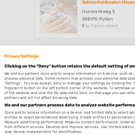
Schoonheidssalon Miran
Huinerenkweg 5
3881PS
Putten
Op 11,55 km afstand
Privacy Settings
D Magnetic Academy
Clicking on the "Deny" button retains the default setting of on
Apolloweg 2
We and our partners store and/or access information on a device, such as 
8239DA
Lelystad
process personal data. Some vendors may process your personal data based 
Op 17,50 km afstand
"Settings". You may accept, deny or manage your settings by clicking the "
fingerprint button on the left bottom corner of the website. To withdraw you
of the website and click the My data menu item, on that page you can with
partners and will not affect browsing data.
We and our partners process data to analyze website performan
Store and/or access information on a device. Use limited data to select adv
Salon Lisboa
profiles to select personalised advertising. Create profiles to personalise 
Measure advertising performance. Measure content performance. Understan
Kretastraat 19
from different sources. Develop and improve services. Use limited data to 
1339VR
Almere
scan device characteristics for identification.