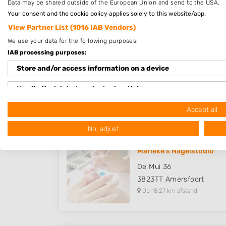
Data may be shared outside of the European Union and send to the USA.
Op 17,74 km afstand
Your consent and the cookie policy applies solely to this website/app.
View Partner List (1016 IAB Vendors)
We use your data for the following purposes:
IAB processing purposes:
Nails with Care
Store and/or access information on a device
Binnendelta 9 E
1261WZ
Blaricum
Use limited data to select advertising
Op 18,05 km afstand
Create profiles for personalised advertising
Accept all
No, adjust
Use profiles to select personalised advertising
Create profiles to personalise content
Marieke's Nagelstudio
De Mui 36
Use profiles to select personalised content
3823TT
Amersfoort
Op 18,27 km afstand
Measure advertising performance
Measure content performance