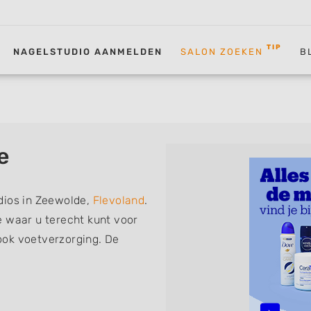
TIP
NAGELSTUDIO AANMELDEN
SALON ZOEKEN
B
e
dios in Zeewolde,
Flevoland
.
e waar u terecht kunt voor
ook voetverzorging. De
volgende specialisaties of
 Manicure, Acrylnagels,
D Nailart, Bruidsnagels en