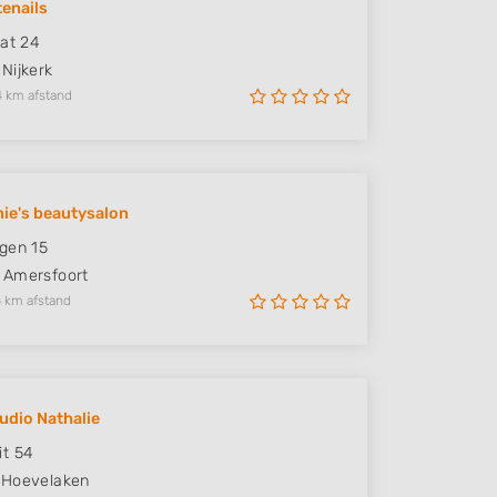
enails
aat 24
Nijkerk
4 km afstand
ie's beautysalon
gen 15
Amersfoort
 km afstand
udio Nathalie
t 54
Hoevelaken