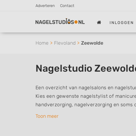
Adverteren
Contact
INLOGGEN
Home
Flevoland
Zeewolde
Nagelstudio Zeewold
Een overzicht van nagelsalons en nagelstu
Kies een gewenste nagelstylist of manicur
handverzorging, nagelverzorging en soms 
nagelstylisten hebben mogelijk een van de 
Toon meer
aantekeningen: Manicure, Pedicure, French
Gelnagels, Nailart, Parrafinebehandeling, 3