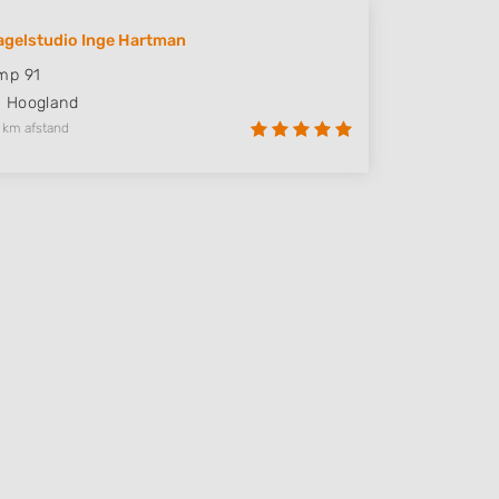
gelstudio Inge Hartman
mp 91
E
Hoogland
 km afstand