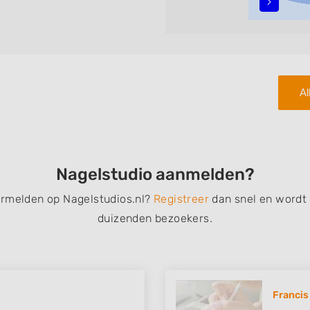
teren met behulp van de
n in iedere wijk (noord, oost,
Al
Nagelstudio aanmelden?
ermelden op Nagelstudios.nl?
Registreer
dan snel en wordt
duizenden bezoekers.
Francis