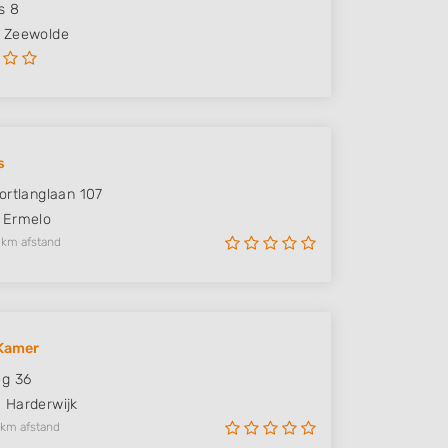
s 8
Zeewolde
s
ortlanglaan 107
Ermelo
 km afstand
Kamer
eg 36
N
Harderwijk
 km afstand