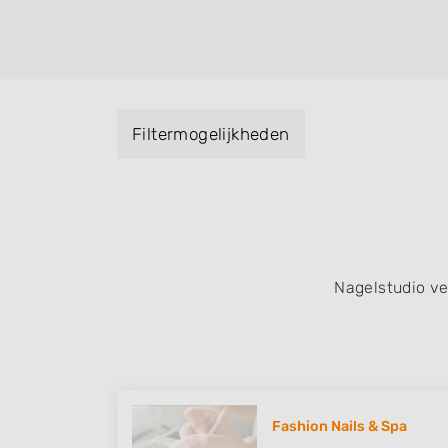
Handmassage. U kunt de zoekresultaten fil
specialisatie filter en u vindt zoekresultate
zuid, west en het centrum) van Zeewolde.
Filtermogelijkheden
Nagelstudio v
Fashion Nails & Spa