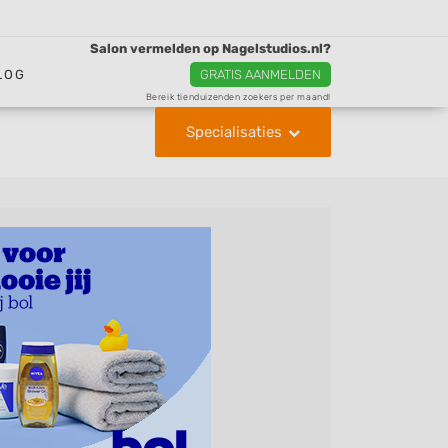
Salon vermelden op Nagelstudios.nl?
LOG
GRATIS AANMELDEN
Bereik tienduizenden zoekers per maand!
Specialisaties