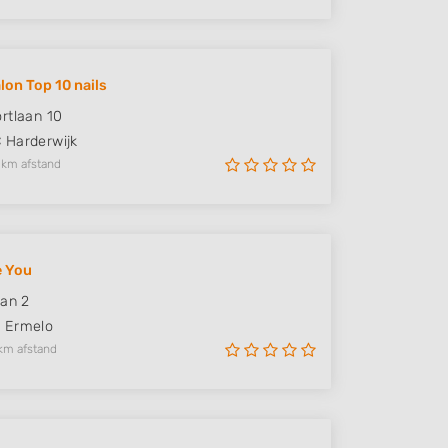
lon Top 10 nails
rtlaan 10
C
Harderwijk
 km afstand
e You
aan 2
W
Ermelo
km afstand