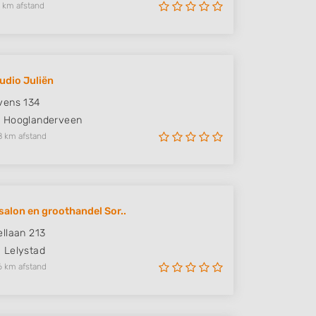
 km afstand
udio Juliën
vens 134
P
Hooglanderveen
8 km afstand
salon en groothandel Sor..
llaan 213
E
Lelystad
6 km afstand