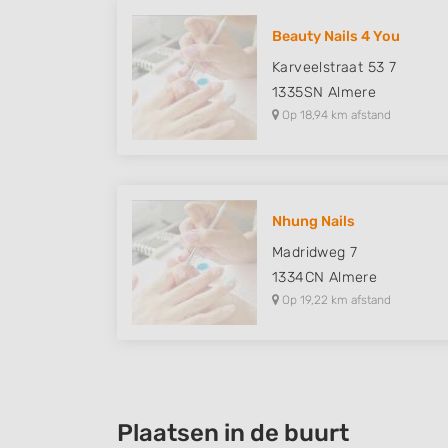
Understand audiences through statistics or combinations of
sources
Beauty Nails 4 You
Karveelstraat 53 7
Develop and improve services
1335SN
Almere
Use limited data to select content
Op 18,94 km afstand
IAB Special Features:
Use precise geolocation data
Identify devices based on information actively requested
Nhung Nails
Madridweg 7
Non-IAB processing purposes:
1334CN
Almere
Necessary
Op 19,22 km afstand
Performance
Functional
Advertising
Plaatsen in de buurt