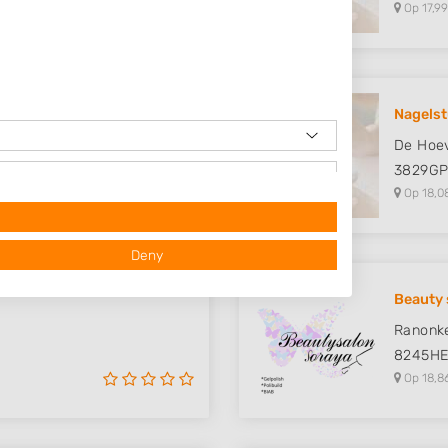
Op 17,99
Nagelst
De Hoe
3829G
Op 18,0
Deny
Beauty 
Ranonke
8245H
Op 18,8