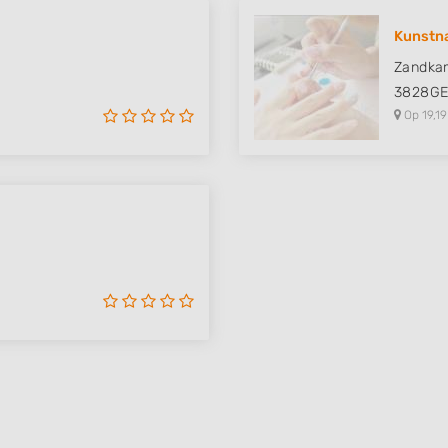
 data from different
Kunstna
Zandka
3828G
Op 19,19