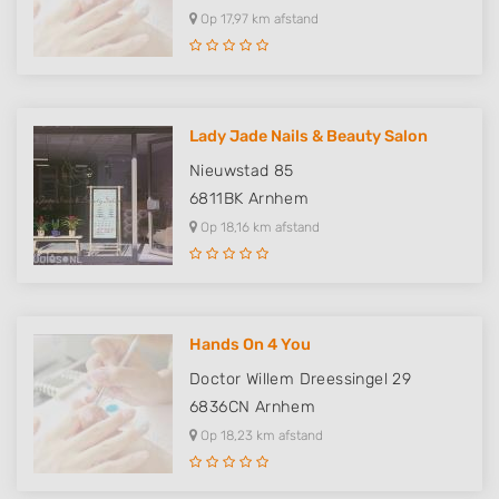
Op 17,97 km afstand
Measure advertising performance
Measure content performance
Understand audiences through statistics
Lady Jade Nails & Beauty Salon
or combinations of data from different
sources
Nieuwstad 85
6811BK
Arnhem
Develop and improve services
Op 18,16 km afstand
Use limited data to select content
IAB Special Features:
Use precise geolocation data
Hands On 4 You
Identify devices based on information
Doctor Willem Dreessingel 29
actively requested
6836CN
Arnhem
Non-IAB processing purposes:
Op 18,23 km afstand
Necessary