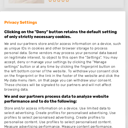
Privacy Settings
Bij Manon
Clicking on the "Deny" button retains the default setting
Julianastraat 1
of only strictly necessary cookies.
6675BK
Valburg
We and our partners store and/or access information on a device, such
Op 16,17 km afstand
as unique IDs in cookies and other browser storage to process
personal data. Some vendors may process your personal data based
on legitimate interest, to object to this open the "Settings". You may
accept, deny or manage your settings by clicking the "Manage
settings" button or at any time by clicking the fingerprint button on
the left bottom corner of the website. To withdraw your consent click
on the fingerprint or the link in the footer of the website and click the
Dorien.nl Anti-Ageing Center
My data menu item, on that page you can withdraw your consent.
These choices will be signaled to our partners and will not affect
Brouwersstraat 14
browsing data.
6651AH
Druten
We and our partners process data to analyze website
Op 16,85 km afstand
performance and to do the following:
Store and/or access information on a device. Use limited data to
select advertising. Create profiles for personalised advertising. Use
profiles to select personalised advertising. Create profiles to
personalise content. Use profiles to select personalised content.
Measure advertising performance. Measure content performance.