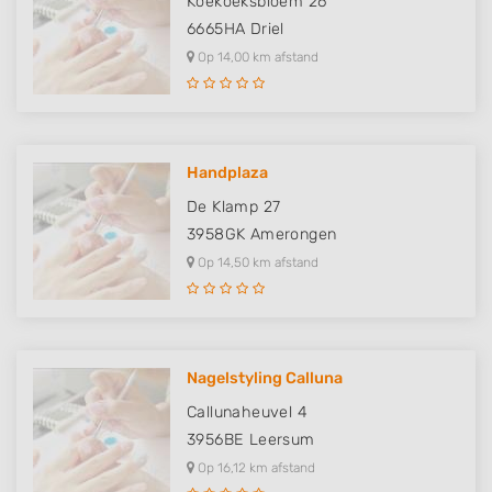
Koekoeksbloem 26
6665HA
Driel
Op 14,00 km afstand
Handplaza
De Klamp 27
3958GK
Amerongen
Op 14,50 km afstand
Nagelstyling Calluna
Callunaheuvel 4
3956BE
Leersum
Op 16,12 km afstand