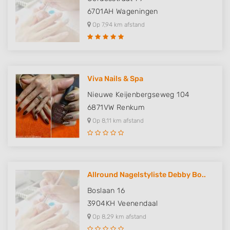
6701AH
Wageningen
Op 7,94 km afstand
Viva Nails & Spa
Nieuwe Keijenbergseweg 104
6871VW
Renkum
Op 8,11 km afstand
Allround Nagelstyliste Debby Bo..
Boslaan 16
3904KH
Veenendaal
Op 8,29 km afstand