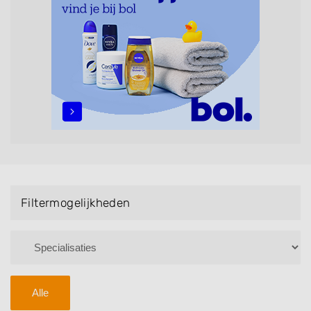
Handmassage. U kunt de zoekresultaten filteren met
behulp van de specialisatie filter en u vindt
zoekresultaten in iedere wijk (noord, oost, zuid, west
en het centrum) van Ede.
Filtermogelijkheden
Alle