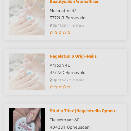
Beautysalon WomaNicer
Molecaten 37
3772LJ
Barneveld
Op 11,53 km afstand
Nagelstudio Origi-Nails
Ambon 46
3772ZC
Barneveld
Op 11,62 km afstand
Studio Triez (Nagelstudio Opheu..
Tielsestraat 60
4043JT
Opheusden