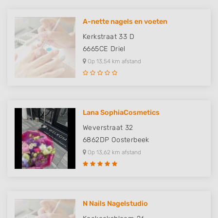
A-nette nagels en voeten
Kerkstraat 33 D
6665CE
Driel
Op 13,54 km afstand
Lana SophiaCosmetics
Weverstraat 32
6862DP
Oosterbeek
Op 13,62 km afstand
N Nails Nagelstudio