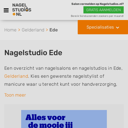
Salon vermelden op Nagelstudios.nl?
GRATIS AANMELDEN
Bereik tienduizenden zoekers per maand!
Specialisaties
Home
Gelderland
Ede
Nagelstudio Ede
Een overzicht van nagelsalons en nagelstudios in Ede,
Gelderland
. Kies een gewenste nagelstylist of
manicure waar u terecht kunt voor handverzorging,
nagelverzorging en soms ook voetverzorging. De
Toon meer
nagelstylisten hebben mogelijk een van de volgende
specialisaties of aantekeningen: Manicure, Pedicure,
French Manicure, Acrylnagels, Gelnagels, Nailart,
Parrafinebehandeling, 3D Nailart, Bruidsnagels en