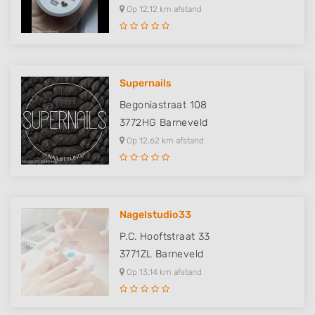
Op 12,12 km afstand
Supernails
Begoniastraat 108
3772HG
Barneveld
Op 12,62 km afstand
Nagelstudio33
P.C. Hooftstraat 33
3771ZL
Barneveld
Op 13,14 km afstand