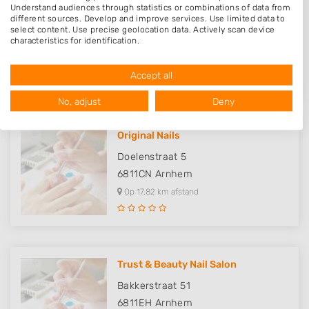
Beauvita
Understand audiences through statistics or combinations of data from
different sources. Develop and improve services. Use limited data to
Van Heemstraweg 53
select content. Use precise geolocation data. Actively scan device
characteristics for identification.
6651KH
Druten
Data may be shared outside of the European Union and send to the
USA.
Op 17,63 km afstand
Accept all
Your consent and the cookie policy applies solely to this website/app.
View Partner List (1016 IAB Vendors)
No, adjust
Deny
We use your data for the following purposes:
IAB processing purposes:
Original Nails
Store and/or access information on a device
Doelenstraat 5
6811CN
Arnhem
Use limited data to select advertising
Op 17,82 km afstand
Create profiles for personalised advertising
Use profiles to select personalised
advertising
Trust & Beauty Nail Salon
Create profiles to personalise content
Bakkerstraat 51
6811EH
Arnhem
Use profiles to select personalised content