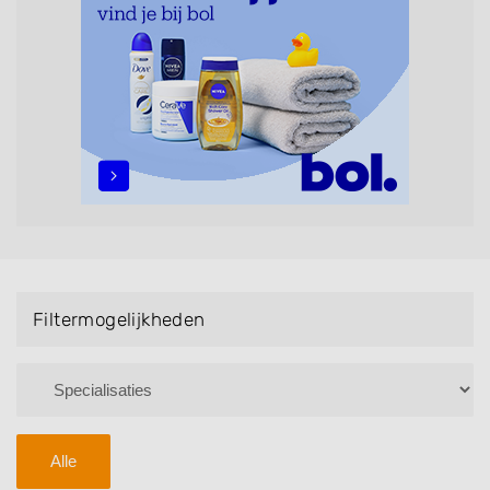
Handmassage. U kunt de zoekresultaten filteren met
behulp van de specialisatie filter en u vindt
zoekresultaten in iedere wijk (noord, oost, zuid, west
en het centrum) van Hallum.
Filtermogelijkheden
Alle