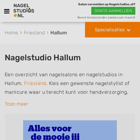
Salon vermelden op Nagelstudios.nl?
GRATIS AANMELDEN
Bereik tienduizenden zoekers per maand!
Specialisaties
Home
Friesland
Hallum
Nagelstudio Hallum
Een overzicht van nagelsalons en nagelstudios in
Hallum,
Friesland
. Kies een gewenste nagelstylist of
manicure waar u terecht kunt voor handverzorging,
nagelverzorging en soms ook voetverzorging. De
Toon meer
nagelstylisten hebben mogelijk een van de volgende
specialisaties of aantekeningen: Manicure, Pedicure,
French Manicure, Acrylnagels, Gelnagels, Nailart,
Parrafinebehandeling, 3D Nailart, Bruidsnagels en