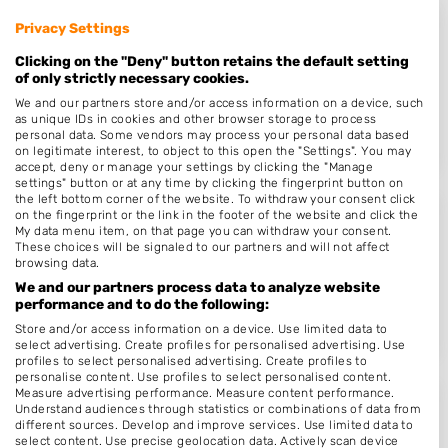
Privacy Settings
NagelstudiJo
Clicking on the "Deny" button retains the default setting
Ambachtstrjitte 2
of only strictly necessary cookies.
9269PT
Feanwâlden
We and our partners store and/or access information on a device, such
Op 15,81 km afstand
as unique IDs in cookies and other browser storage to process
personal data. Some vendors may process your personal data based
on legitimate interest, to object to this open the "Settings". You may
accept, deny or manage your settings by clicking the "Manage
settings" button or at any time by clicking the fingerprint button on
the left bottom corner of the website. To withdraw your consent click
on the fingerprint or the link in the footer of the website and click the
Sparklenails & Groothandel Lill..
My data menu item, on that page you can withdraw your consent.
These choices will be signaled to our partners and will not affect
Pastorijfinne 16
browsing data.
9023AL
Jorwert
We and our partners process data to analyze website
performance and to do the following:
Op 18,48 km afstand
Store and/or access information on a device. Use limited data to
select advertising. Create profiles for personalised advertising. Use
profiles to select personalised advertising. Create profiles to
personalise content. Use profiles to select personalised content.
Measure advertising performance. Measure content performance.
Understand audiences through statistics or combinations of data from
Nail Design Antje
different sources. Develop and improve services. Use limited data to
Klompmakkersstrjitte 17
select content. Use precise geolocation data. Actively scan device