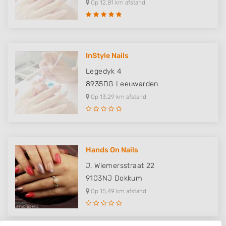
Op 12,81 km afstand
InStyle Nails
Legedyk 4
8935DG
Leeuwarden
Op 13,29 km afstand
Hands On Nails
J. Wiemersstraat 22
9103NJ
Dokkum
Op 15,49 km afstand